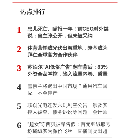
热点排行
1
患儿死亡、瞒报一年！前CEO对外媒
说：曾主张公开，但未被采纳
2
体育营销成光伏出海重地，隆基成为
拜仁全球官方合作伙伴
3
苏泊尔“AI低俗广告”翻车背后：83%
外资全盘掌控，陷入流量内卷、质量
频发的负循环
4
雪佛兰将退出中国市场？通用汽车回
应：不会停产
5
联创光电连发六则利空公告，涉及实
控人被查、债务诉讼等问题，会计师
事务所曾出具“保留意见”
6
“超女”陈西贝被曝售假：百元羽绒服号
称鹅绒实为廉价飞丝，直播间卖出超
百万元