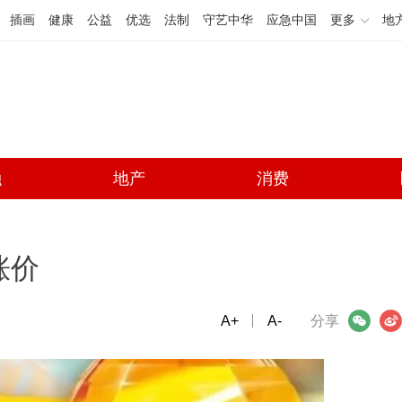
插画
健康
公益
优选
法制
守艺中华
应急中国
更多
地
融
地产
消费
涨价
A+
微信
A-
微博
分享