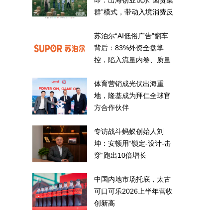
即：出海创业试水“国货集
群”模式，带动入境消费反
向种草
苏泊尔“AI低俗广告”翻车
背后：83%外资全盘掌
控，陷入流量内卷、质量
频发的负循环
体育营销成光伏出海重
地，隆基成为拜仁全球官
方合作伙伴
专访战斗蚂蚁创始人刘
坤：安顿用“锁定-设计-击
穿”跑出10倍增长
中国内地市场托底，太古
可口可乐2026上半年营收
创新高