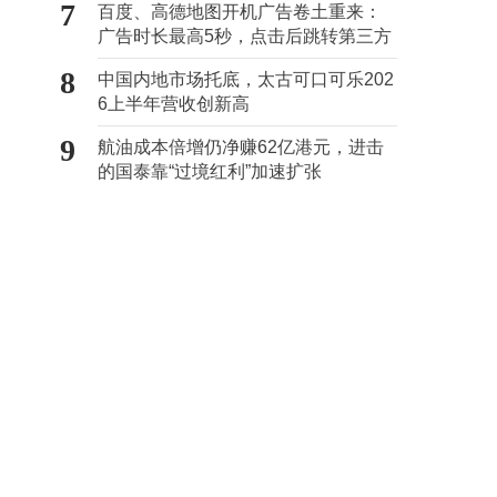
7
百度、高德地图开机广告卷土重来：
广告时长最高5秒，点击后跳转第三方
8
中国内地市场托底，太古可口可乐202
6上半年营收创新高
9
航油成本倍增仍净赚62亿港元，进击
的国泰靠“过境红利”加速扩张