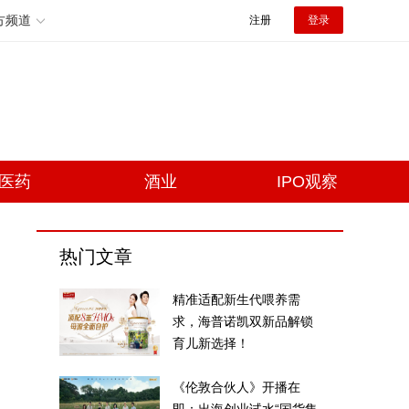
方频道
注册
登录
医药
酒业
IPO观察
热门文章
精准适配新生代喂养需
求，海普诺凯双新品解锁
育儿新选择！
《伦敦合伙人》开播在