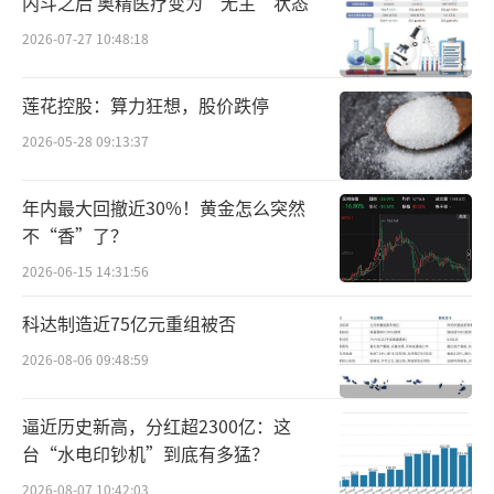
内斗之后 奥精医疗变为“无主”状态
报告期内依旧稳固于行业前列。我们坚定技术
2026-07-27 10:48:18
创新，不断攻关技改，稳定产品风味、提升产
品品质，实现存量产品稳定发展的同时，提速
莲花控股：算力狂想，股价跌停
提质发展新产品，有机、低盐、个性功能等系
2026-05-28 09:13:37
列产品不断丰富，有效满足了消费者的多元体
验。我们通过在发酵领域的系统性研究，完成
年内最大回撤近30%！黄金怎么突然
不“香”了？
了高性能菌种选育技术及产业升级关键技术的
科研成果，推进解决了风味和品质定向调控、
2026-06-15 14:31:56
多重快检技术等发酵领域的行业共性技术问
科达制造近75亿元重组被否
题，引领传统调味品产业的竞争力提升。”
2026-08-06 09:48:59
调味品作为关系国计民生的行业，对基层
逼近历史新高，分红超2300亿：这
市场的依赖性较大。资料显示，作为调味品龙
台“水电印钞机”到底有多猛？
头的海天味业超过92%的销售收入来源于经销
2026-08-07 10:42:03