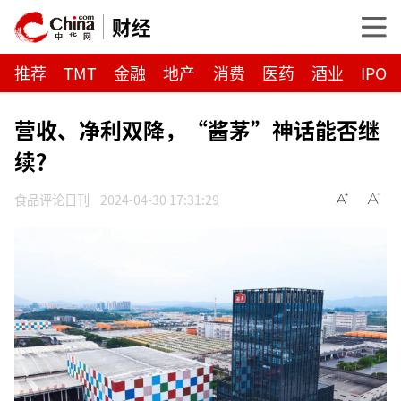
财经
推荐
TMT
金融
地产
消费
医药
酒业
IPO
营收、净利双降，“酱茅”神话能否继
续？
食品评论日刊
2024-04-30 17:31:29