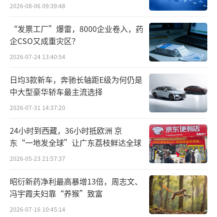
蚝油再次失速——分别实现营收126.37亿元、2
2026-08-06 09:39:48
4.27亿元、42.51亿元，分别同比下滑8.83%、
“发票工厂”爆雷，8000企业卷入，药
6.08%和3.74%。相对应的，三者的销量分别
企CSO又成重灾区？
为229.82万吨、28.35万吨和86.1万吨，分别同
2026-07-24 13:40:54
比下降8.17%、0.41%和1.92%。以占据海天味
业总营收接近51.5%的酱油业务为例，在2023
日均3款新车，奔驰长轴距E级为何仍是
中大型豪华轿车最主流选择
年的销量就比2022年少卖超20万吨。
2026-07-31 14:37:20
24小时到西藏，36小时抵欧洲 京
东“一地发全球”让广东荔枝鲜达全球
2026-05-23 21:57:37
有业内人士认为，主营业务下降一方面是
昭衍新药净利最高暴增13倍，周志文、
冯宇霞夫妇靠“养猴”致富
因为海天味业长期高度依赖单一酱油品类，且
2026-07-16 10:45:14
市场面临充分竞争之下，增长临近天花板。另