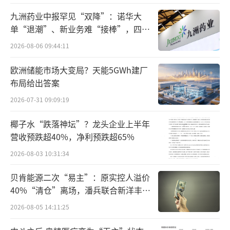
一方面是因为海天在市场上的份额被挤占，竞
九洲药业中报罕见“双降”：诺华大
争对手包括千禾、李锦记、美味鲜、厨邦、加
单“退潮”、新业务难“接棒”，四大
难关待闯
加等品牌。而这些也都暴露出海天味业竞争优
2026-08-06 09:44:11
势正在减弱的事实。
欧洲储能市场大变局？天能5GWh建厂
布局给出答案
毛利率方面，只有酱油的毛利率同比增长
2026-07-31 09:09:19
2.34个百分点，相比之下，调味酱和蚝油品类
更加“没眼看”，毛利率已经连续5年下滑。其
椰子水“跌落神坛”？龙头企业上半年
中，调味酱的毛利率从2018年的47.75%下降至
营收预跌超40%，净利预跌超65%
了2023年的35.49%，蚝油毛利率从2018年的4
2026-08-03 10:31:34
0.92%下降至了2023年的29%，跌幅均已超过1
贝肯能源二次“易主”：原实控人溢价
0个百分点。
40%“清仓”离场，潘兵联合新洋丰、
宏科百世拟入主
2026-08-05 14:11:25
针对“三驾马车”的业绩下滑，海天味业
表示：“酱油、蚝油、发酵酱等基础调味品在