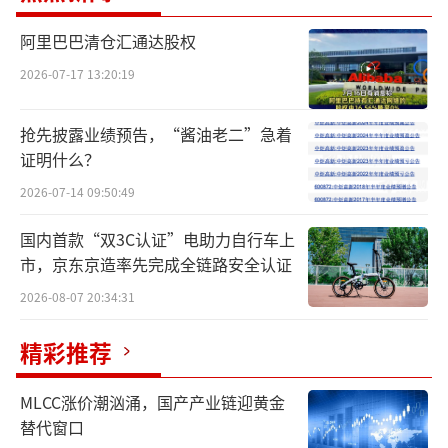
阿里巴巴清仓汇通达股权
2026-07-17 13:20:19
抢先披露业绩预告，“酱油老二”急着
对于这份业绩，海天味业在财报中坦
证明什么？
言，“公司业绩虽未达预期，但在投资者、用
2026-07-14 09:50:49
户以及各方伙伴的信任和鼓励下，经历了一年
国内首款“双3C认证”电助力自行车上
的变革，取得了不少成效。”
市，京东京造率先完成全链路安全认证
2026-08-07 20:34:31
发展失速，竞争优势减弱
精彩推荐
海天味业的主营业务集中在调味品领域，
其中包括酱油、调味酱和蚝油等产品。年报显
MLCC涨价潮汹涌，国产产业链迎黄金
示，拉动企业的“三驾马车”酱油、调味酱和
替代窗口