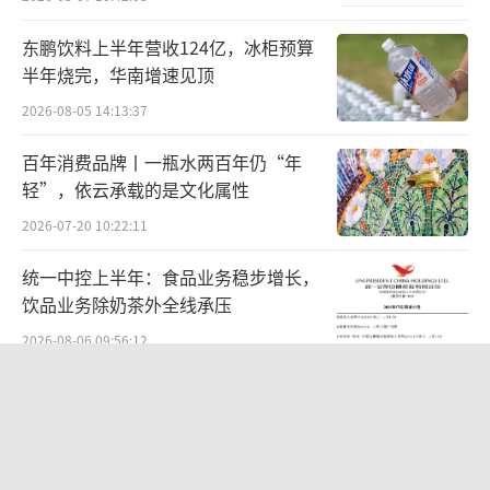
商。但是，公司近两年的经销商数量却在持续
东鹏饮料上半年营收124亿，冰柜预算
下滑。
半年烧完，华南增速见顶
2021年末，企业经销商数量达到历史新
2026-08-05 14:13:37
高，有7430家，在2022年“添加剂风波”后，
百年消费品牌丨一瓶水两百年仍“年
海天味业经销商数量就开始持续下滑，2022年
轻”，依云承载的是文化属性
末仅有7172家，2023年末净减少581家，下降
2026-07-20 10:22:11
至6591家。此外，今年一季度末，经销商数量
统一中控上半年：食品业务稳步增长，
再次减少至6506家。
饮品业务除奶茶外全线承压
公司董事长庞康解释称，“经销商数量与
2026-08-06 09:56:12
营收之间不是呈正向比例关系，经销商数量的
“超女”陈西贝被曝售假：百元羽绒服
减少一方面是公司对网络的主动优化，不简单
号称鹅绒实为廉价飞丝，直播间卖出超
追求经销商数量的增加，更注重经销商的发展
百万元
2026-08-06 09:42:26
质量，扶持核心经销商上规模发展一直是我们