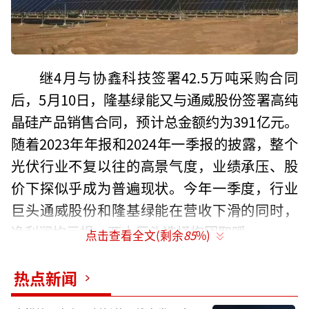
继4月与协鑫科技签署42.5万吨采购合同
后，5月10日，隆基绿能又与通威股份签署高纯
晶硅产品销售合同，预计总金额约为391亿元。
随着2023年年报和2024年一季报的披露，整个
光伏行业不复以往的高景气度，业绩承压、股
价下探似乎成为普遍现状。今年一季度，行业
巨头通威股份和隆基绿能在营收下滑的同时，
净利润均亏损，两大巨头选择抱团取暖。
点击查看全文(剩余
85
%)
两大光伏巨头再牵手
热点新闻
5月10日晚，通威股份公告称，公司旗下6