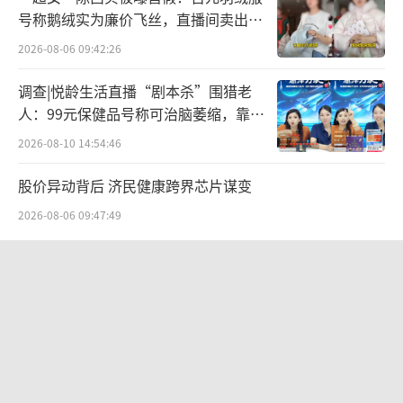
9%，双方以每年10.18万吨多晶硅料的交易量
号称鹅绒实为廉价飞丝，直播间卖出超
百万元
为基础目标。
2026-08-06 09:42:26
此后，两家龙头公司又签订了相关采购合
调查|悦龄生活直播“剧本杀”围猎老
人：99元保健品号称可治脑萎缩，靠鸡
同。2022年3月，通威股份与隆基绿能签订了为
蛋拉新一年开近两万家店
2026-08-10 14:54:46
期两年多的多晶硅采购协议，合同约定采购总
量高达20.36万吨，按照当时市场价格预估，合
股价异动背后 济民健康跨界芯片谋变
同金额高达442亿元。
2026-08-06 09:47:49
本次双方再次签订大规模的高纯晶硅采
英矽智能、晶泰、薛定谔... AI制药企业
购“长单”，亦被认为是此前合作的延续。近
都在靠什么赚钱？
年来，隆基绿能在BC电池等领域实现新突破，
2026-07-24 11:36:56
对原材料有较多需求，其需要通过大批量采购
“活下去，医疗设备厂商突围的机会来
硅料进一步支撑自身晶硅光伏电池相关业务的
了”
发展。此前4月3日，隆基绿能也与协鑫科技旗