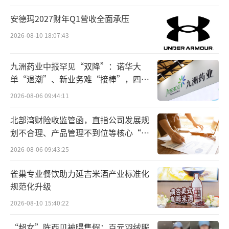
元、4.8亿元和2亿元。紧接着同年3月，永祥股
安德玛2027财年Q1营收全面承压
份又与隆基绿能共同成立合资公司作为年产5万
2026-08-10 18:07:43
吨高纯多晶硅项目的投资主体，合资公司注册
资本为12亿元，二者分别持股85%和15%。
九洲药业中报罕见“双降”：诺华大
单“退潮”、新业务难“接棒”，四大
随后2018年，通威股份旗下3家公司与隆基
难关待闯
2026-08-06 09:44:11
绿能旗下4家公司就多晶硅产品的销售与采购
拟签订合作协议，销售多晶硅合计约 5.5万吨。
北部湾财险收监管函，直指公司发展规
划不合理、产品管理不到位等核心“痛
2019年6月，通威股份与隆基股份就高纯晶
点”
2026-08-06 09:43:25
硅、硅片合作事项达成合作意向，双方签订了
战略合作协议。2020年9月，双方基于签署的战
雀巢专业餐饮助力延吉米酒产业标准化
规范化升级
略协议做了调整，除了对2017年成立的永祥新
2026-08-10 15:40:22
能源增资扩股外，隆基拟参股投资云南通威
（云南保山4万吨高纯晶硅项目），持股比例4
“超女”陈西贝被曝售假：百元羽绒服