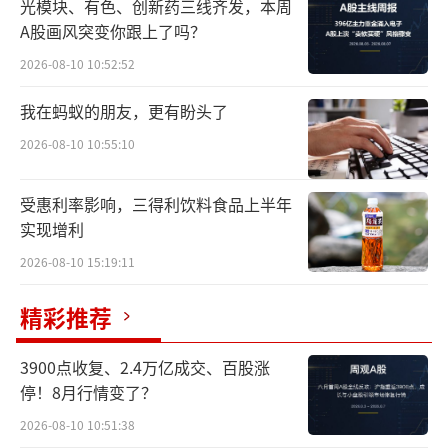
光模块、有色、创新药三线齐发，本周
家子公司（以下简称“卖方”）近日与隆基绿
A股画风突变你跟上了吗？
能及其9家子公司（简称“买方”）签署高纯晶
2026-08-10 10:52:52
硅产品销售合同，约定2024年-2026年期间，买
我在蚂蚁的朋友，更有盼头了
方合计采购卖方不少于86.24万吨高纯晶硅产
品，采购价格按月协商确定，合同交易总额以
2026-08-10 10:55:10
最终成交金额为准。
受惠利率影响，三得利饮料食品上半年
如以中国有色金属工业协会硅业分会最近
实现增利
一期（2024年5月8日）公布的国内N型料成交
2026-08-10 15:19:11
均价4.53万元/吨的价格测算，本次合同预计总
精彩推荐
金额约为391亿元（含税）。
3900点收复、2.4万亿成交、百股涨
2023年，高纯晶硅产品价格大幅下行，据
停！8月行情变了？
国家工信部统计，2023年国内高纯晶硅产量超1
2026-08-10 10:51:38
43万吨，同比增长66.9%。据安泰科统计，单