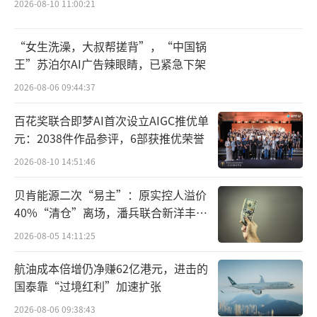
2026-08-10 11:00:21
威股份高纯晶硅在产产能将达到85万吨。此
外，通威股份还相继在内蒙及四川规划了配套
“女生洗澡，大叔帮搓背”，“中国锅
的工业硅项目。
王”苏泊尔AI广告辣眼睛，已紧急下架
交易对手方隆基绿能作为全球最大的单晶
2026-08-06 09:44:37
硅产品制造商，其与通威股份的联合也是备受
百花奖联合即梦AI首次设立AIGC推优单
市场关注。说起来，隆基股份与通威股份旗下
元：2038件作品参评，6部获推优荣誉
永祥股份早在2017年1月、3月分别签署了合作
2026-08-10 14:51:46
协议，在单晶硅棒和高纯晶硅领域进行项目合
贝肯能源二次“易主”：原实控人溢价
作。
40%“清仓”离场，潘兵联合新洋丰、
宏科百世拟入主
2017年1月，通威股份下属永祥股份与隆基
2026-08-05 14:11:25
绿能及天合光能三方以出资成立合资公司的方
航油成本倍增仍净赚62亿港元，进击的
式共同投建丽江年产5GW单晶硅棒项目，合资
国泰靠“过境红利”加速扩张
公司注册资本为8亿元，三者分别出资1.2亿
2026-08-06 09:38:43