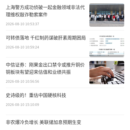
晶致密料均价由年初17.62万元/吨下降至年末5.
上海警方成功侦破一起金融领域非法代
理维权敲诈勒索案件
83万元/吨，降幅达66.91%。
2026-08-10 10:53:37
价格浮动势必会影响业绩，通威股份表
可转债落地 千红制药谋破肝素周期困局
示，本合同为长单销售合同，签订有利于公司
2026-08-10 10:59:24
高纯晶硅产品的稳定销售，对经营业绩有积极
影响。
中信证券：刚果金出口禁令或推升铜价
铜板块有望迎来估值和业绩共振
作为行业内“硅料+电池”的双龙头企业，
通威股份近年来持续推进高纯晶硅产能建设。
2026-08-10 10:56:56
史诗级的！重估中国硬核科技
2023年，通威股份永祥能源科技12万吨高
纯晶硅项目于四季度全面达产达标。同时，云
2026-08-10 15:10:09
南20万吨及内蒙古20万吨高纯晶硅项目建设分
非农爆冷负增长 美联储加息预期生变
别预计于2024年二季度和三季度投产，届时通