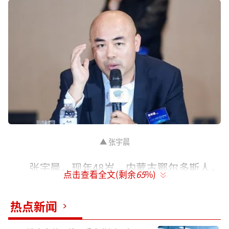
▲ 张宇晨
张宇晨，现年48岁，内蒙古鄂尔多斯人，
点击查看全文(剩余
65
%)
本科毕业于东南大学，1997年加入有“CEO摇
篮”之称的宝洁，此后在跨国企业欧莱雅、美
热点新闻
太芭比、孩之宝担任管理岗位。