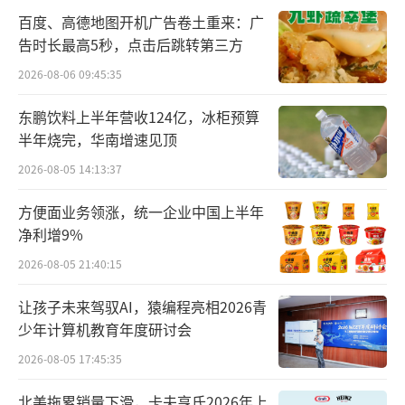
百度、高德地图开机广告卷土重来：广
总裁，自2024年6月12日起生效。
告时长最高5秒，点击后跳转第三方
2026-08-06 09:45:35
东鹏饮料上半年营收124亿，冰柜预算
半年烧完，华南增速见顶
2026-08-05 14:13:37
方便面业务领涨，统一企业中国上半年
净利增9%
2026-08-05 21:40:15
让孩子未来驾驭AI，猿编程亮相2026青
▲周富裕
少年计算机教育年度研讨会
董事会认为，在公司目前的战略变革时
2026-08-05 17:45:35
期，由创始人兼任董事长及行政总裁有利于推
北美拖累销量下滑，卡夫亨氏2026年上