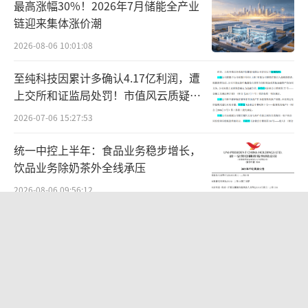
最高涨幅30%！2026年7月储能全产业
链迎来集体涨价潮
2026-08-06 10:01:08
至纯科技因累计多确认4.17亿利润，遭
上交所和证监局处罚！市值风云质疑其
财务问题，遭巨额索赔！
2026-07-06 15:27:53
统一中控上半年：食品业务稳步增长，
饮品业务除奶茶外全线承压
2026-08-06 09:56:12
SpaceX首份财报：营收近翻倍股价却
跳水
2026-08-06 09:49:53
国家工信安全中心发布Office Agent报