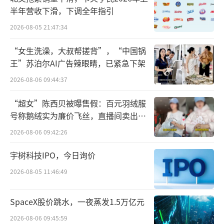
进关键战略的落实。
半年营收下滑，下调全年指引
2026-08-05 21:47:34
此外，公告显示，文勇因需要投入更多时
间于公司的其他事务，已辞任执行董事及策略
“女生洗澡，大叔帮搓背”，“中国锅
王”苏泊尔AI广告辣眼睛，已紧急下架
发展委员会委员职务，自2024年6月12日起生
效。
2026-08-06 09:44:37
“超女”陈西贝被曝售假：百元羽绒服
吕汉斌及王亚利已被委任为执行董事，自2
号称鹅绒实为廉价飞丝，直播间卖出超
024年6月12日起生效。公告履历显示，吕汉
百万元
2026-08-06 09:42:26
斌，49岁，现任集团供应链首席官。王亚利，4
8岁，现担任集团华中大区总经理，负责华中地
宇树科技IPO，今日询价
区总体销售及管理工作，同时是公司战略级项
2026-08-05 11:46:49
目二合一模式升级的负责人。
（责任编辑：zx0600）
SpaceX股价跳水，一夜蒸发1.5万亿元
2026-08-06 09:45:59