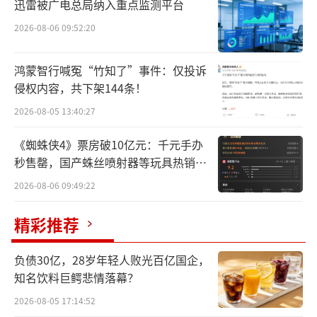
迅雷被广电总局纳入重点监测平台
2019年5月，张宇晨任职周黑鸭常务副总
2026-08-06 09:52:20
裁，并于3个月后，被委任为总裁。相关资料显
示，任职周黑鸭5年间，其酬金也有较大幅度调
鸿蒙智行喊冤“竹知了”事件：仅投诉
整，从2019年入职时的171万，涨至2020年的6
侵权内容，共下架144条！
70万，直至2022年近1300万。
2026-08-05 13:40:27
任职以来，张宇晨推动周黑鸭直营模式升
《蜘蛛侠4》票房破10亿元：千元手办
秒售罄，国产蛛丝喷射器等玩具热销海
级为“直营+特许经营”模式，并引入麦当劳特
外
许经营专业人士，组建特许经营管理团队。与
2026-08-06 09:49:22
此同时，通过升级门店形象为“小黄店”、采
精彩推荐
用“大单品带品牌”策略、做重O2O业务等提
升门店生命力。
负债30亿，28岁年轻人败光百亿国企，
知名饮料巨鳄悲情落幕？
周黑鸭宣布，公司创始人、董事会主席兼
2026-08-05 17:14:52
执行董事周富裕，将接替张宇晨成为新的行政