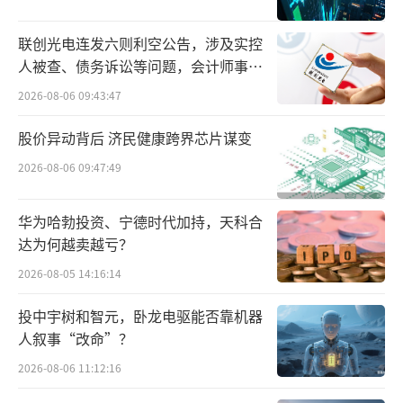
联创光电连发六则利空公告，涉及实控
人被查、债务诉讼等问题，会计师事务
所曾出具“保留意见”
2026-08-06 09:43:47
股价异动背后 济民健康跨界芯片谋变
2026-08-06 09:47:49
华为哈勃投资、宁德时代加持，天科合
达为何越卖越亏？
2026-08-05 14:16:14
投中宇树和智元，卧龙电驱能否靠机器
人叙事“改命”？
2026-08-06 11:12:16