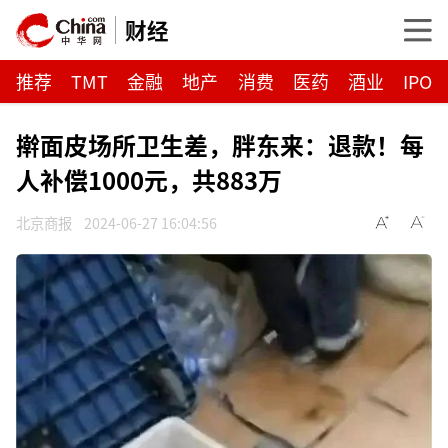
财经
推荐
TMT
金融
地产
消费
医药
酒业
IPO
擀面皮场所卫生差，胖东来：退款！每
人补偿1000元，共883万
北京商报
2024-06-27 16:04:56