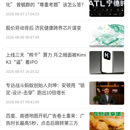
化” 曾毓群的“尊重考题”该怎么答？
2026-08-07 17:04:53
股价异动背后 济民健康跨界芯片谋变
2026-08-06 09:47:49
上线三天“榨干”算力 月之暗面被Kimi
K3“逼”着IPO
当时，一张胖东来薪资待遇图在网上流
传，其中提到一项“委屈奖”引起网友关注。
2026-08-07 16:25:22
对此，胖东来超市办公室回应称，公司对员工
专访战斗蚂蚁创始人刘坤：安顿用“锁
确实设有“委屈奖”，意在鼓励员工做正确的
定-设计-击穿”跑出10倍增长
事，但现在的奖励标准并非网传的5000元-8000
2026-08-07 09:41:09
元，而是根据不同的情况，奖金在500元到500
百度、高德地图开机广告卷土重来：广
0元不等。
告时长最高5秒，点击后跳转第三方