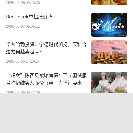
去年6月，胖东来又因“顾客与员工争执，
2026-08-06 09:45:35
推8页调查报告”一事再上各大平台热搜榜，这
DeepSeek举起涨价牌
次胖东来彻底火出了圈，疯狂收割了一波人气
2026-08-07 09:55:11
和流量。
华为哈勃投资、宁德时代加持，天科合
但在胖东来得到众人称赞的同时，也有消
达为何越卖越亏？
息称，胖东来的商品价格贵，购买体验并不是
2026-08-05 14:16:14
那么好。
“超女”陈西贝被曝售假：百元羽绒服
2022年就有一张图在网上流传，内容是关
号称鹅绒实为廉价飞丝，直播间卖出超
于来自抖音平台对胖东来服务的吐槽投诉记
百万元
2026-08-06 09:42:26
录，其中大部分是关于价格偏贵的内容。例
SpaceX股价跳水，一夜蒸发1.5万亿元
如“酸枣糕比拼多多贵10多元一斤”“酒比外
2026-08-06 09:45:59
面贵”，甚至有网民直说“很多东西都贵，只
是服务好……明面常用的东西便宜点，精明得