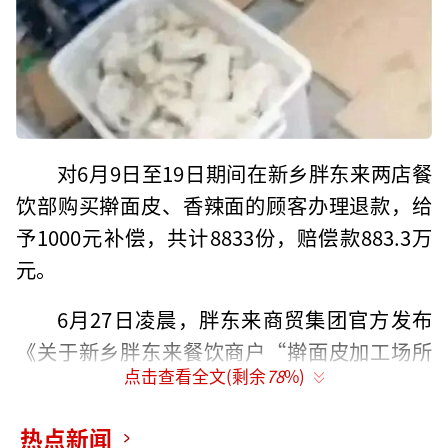
对6月9日至19日期间在新乡胖东来两店餐
饮部购买擀面皮、香辣面的顾客办理退款，给
予1000元补偿，共计8833份，赔偿款883.3万
元。
6月27日凌晨，胖东来商贸集团官方发布
《关于新乡胖东来餐饮商户“擀面皮加工场所
点击查看全文(剩余
78
%)
卫生环境差”的调查报告》，对于帮助其发现
了重大食品安全隐患的顾客，给予该顾客10万
热点新闻
元现金奖励；对所有于2024年6月9日至2024年