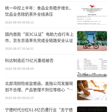
此外，胖东来还表示，将完善各项管理制
统一中控上半年：食品业务稳步增长，
度及工作标准，其中包括：建立食品安全监督
饮品业务除奶茶外全线承压
举报奖励机制，对于能够提供涉及胖东来食品
2026-08-06 09:56:12
安全问题有效线索的，一经查证属实，给予当
事人奖励，同时我们将对当事人的相关信息予
国内首款“双3C认证”电助力自行车上
市，京东京造率先完成全链路安全认证
以保密。
2026-08-07 20:34:31
6月27日上午，胖东来对该事件的回应登上
科达制造近75亿元重组被否
热搜。
2026-08-06 09:48:59
事实上，早在2023年，胖东来就在多个社
交平台全面“爆火”，各种热搜不断，网民对
北部湾财险收监管函，直指公司发展规
划不合理、产品管理不到位等核心“痛
胖东来的好感大幅度增加。
点”
2026-08-06 09:43:25
首先是去年3月，胖东来因“委屈奖”火上
宁德时代分红61.8亿仍遭行业“去宁德
热搜。