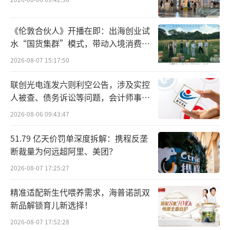
《伦敦合伙人》开播在即：出海创业试
水“国货集群”模式，带动入境消费反
向种草
2026-08-07 15:17:50
联创光电连发六则利空公告，涉及实控
人被查、债务诉讼等问题，会计师事务
所曾出具“保留意见”
2026-08-06 09:43:47
6月25日，有顾客在抖音平台反馈，新乡胖
51.79 亿天价罚单深度拆解：携程反垄
东来联营餐饮擀面皮加工场所卫生环境较差的
断裁量为何远超阿里、美团？
问题。胖东来接到顾客反馈后，立即要求新乡
2026-08-07 17:25:27
两店餐饮部所有的联营商户档口进行关停，并
成立调查小组结合餐饮部门主管对此事进行严
精准适配新生代喂养需求，海普诺凯双
新品解锁育儿新选择！
格调查落实。
2026-08-07 17:52:28