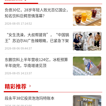
6月19日期间在新乡胖东来两店餐饮部购买擀面
负债30亿，28岁年轻人败光百亿国企，
皮、香辣面的顾客办理退款，给予1000元补
知名饮料巨鳄悲情落幕？
偿，共计8833份，赔偿款883.3万元。
2026-08-05 17:14:52
管理方面，公告显示，胖东来对相关工作
“女生洗澡，大叔帮搓背”，“中国锅
王”苏泊尔AI广告辣眼睛，已紧急下架
人员予以辞退、免职、取消年终福利，并要求
新乡胖东来擀面皮商户即日起停止营业，并解
2026-08-06 09:44:37
除合同终止合作，限期撤柜。
东鹏饮料上半年营收124亿，冰柜预算
半年烧完，华南增速见顶
对此，有网友评论表示，胖东来，不愧是
2026-08-05 14:13:37
你！
精彩推荐
段永平38亿投资泡泡玛特账本
2026-08-06 09:42:56