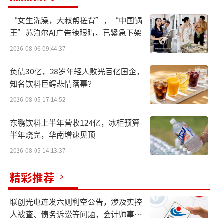
季节性新品。
“女生洗澡，大叔帮搓背”，“中国锅
王”苏泊尔AI广告辣眼睛，已紧急下架
2026-08-06 09:44:37
负债30亿，28岁年轻人败光百亿国企，
知名饮料巨鳄悲情落幕？
2026-08-05 17:14:52
东鹏饮料上半年营收124亿，冰柜预算
半年烧完，华南增速见顶
2026-08-05 14:13:37
精彩推荐
联创光电连发六则利空公告，涉及实控
而在星巴克之前，肯德基、麦当劳也都在
人被查、债务诉讼等问题，会计师事务