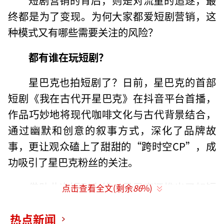
终都是为了变现。为何大家都爱短剧营销，这
种模式又有哪些需要关注的风险？
都有谁在玩短剧？
星巴克也拍短剧了？日前，星巴克的首部
短剧《我在古代开星巴克》在抖音平台首播，
作品巧妙地将现代咖啡文化与古代背景结合，
通过幽默和创意的叙事方式，深化了品牌故
事，更让观众磕上了甜甜的“跨时空CP”，成
功吸引了星巴克粉丝的关注。
借助此次短剧上线，星巴克还推出了如短
点击查看全文(剩余
86
%)
剧同款在地风味饮品39.9元两杯、指定星冰乐3
热点新闻
8元两杯等的“星巴客栈开业福利”，以此推广