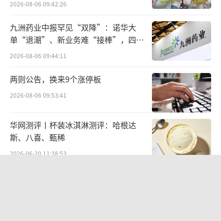
2026-08-06 09:42:26
九洲药业中报罕见“双降”：诺华大
单“退潮”、新业务难“接棒”，四大
难关待闯
2026-08-06 09:44:11
两则公告，换来9个涨停板
2026-08-06 09:53:41
华网测评丨杯装冰淇淋测评：哈根达
斯、八喜、甄稀
2026-06-20 11:38:53
在袁帅看来，短剧成为品牌营销新的阵
北部湾财险收监管函，直指公司发展规
地，其优势主要体现在以下几个方面：首先，
划不合理、产品管理不到位等核心“痛
短剧能够通过剧情自然融入品牌元素，实现品
点”
2026-08-06 09:43:25
牌与内容的深度结合，从而增强品牌的曝光度