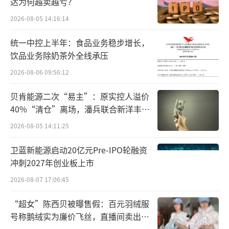
达为何越卖越亏？
为何品牌都爱短剧？
2026-08-05 14:16:14
为何品牌都爱短剧？其中的商业逻辑是：
统一中控上半年：食品业务稳步增长，
吸引－流量－变现。最终目的是变现，而吸引
饮品业务除奶茶外全线承压
则是手段。
2026-08-06 09:56:12
数字化领域专家袁帅认为，短剧的吸引力
贝肯能源二次“易主”：原实控人溢价
首先体现在形式和内容上，呈现出“小快
40%“清仓”离场，潘兵联合新洋丰、
宏科百世拟入主
灵”的特点，短剧题材多样，内容紧凑，能够
2026-08-05 14:11:25
迅速激起用户的兴趣和情感投入，让观众在短
卫蓝新能源启动20亿元Pre-IPO轮融资
时间内获得即时的满足感。此外，短剧的制作
冲刺2027年创业板上市
周期短，能够紧跟时事热点，满足观众对新鲜
2026-08-07 17:06:45
内容的需求。同时，短剧还具有传播速度快、
“超女”陈西贝被曝售假：百元羽绒服
互动性强等优势，能够在社交媒体等平台上迅
号称鹅绒实为廉价飞丝，直播间卖出超
速扩散，形成话题效应。
百万元