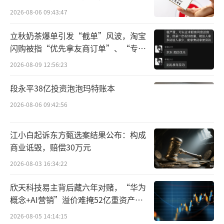
所曾出具“保留意见”
短剧赛道玩得风生水起。其中，肯德基玩“重
2026-08-06 09:43:47
生”，麦当劳则是当起了“霸总”。
立秋奶茶爆单引发“截单”风波，淘宝
闪购被指“优先拿友商订单”、“专挑
消费君注意到，肯德基的首部自制短剧
贵的拿”
2026-08-09 12:56:23
《重生之吃货皇后惹不起》正式上线，作品围
绕重生元素，与肯德基植入广告相结合，引发
段永平38亿投资泡泡玛特账本
了广大网友的热议，当前抖音播放量超1.4亿。
2026-08-06 09:42:56
今年7月，肯德基的老对手麦当劳也上线了
江小白起诉东方甄选案结果公布：构成
《重生之我在麦当劳修炼魔法》，同样也是剧
商业诋毁，赔偿30万元
情+麦当劳卖点植入。“霸总精髓都在里面，笑
2026-08-03 16:34:22
死我了！好土，好尬，好爱！”有网友对此评
欣天科技易主背后藏六年对赌，“华为
论道。
概念+AI营销”溢价难掩52亿重资产考
验
另外，太二酸菜鱼在品牌九周年之际推出
2026-08-05 14:14:15