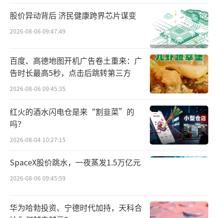
定制短剧《实习霸总狂宠卖鱼妹》，由脱口秀
股价异动背后 济民健康跨界芯片谋变
明星何广智与百万网红叶咕主演，经典都市甜
2026-08-06 09:47:49
宠赛道，播出后太二酸菜鱼还邀请何广智进行
直播，成功吸引超30000人同时在线，拿下全国
百度、高德地图开机广告卷土重来：广
团购榜TOP1。
告时长最高5秒，点击后跳转第三方
2026-08-06 09:45:35
而新茶饮方面，更是早早介入。去年，茶
百道“真鲜奶茶系列”定制短剧《爱有百道新
红火的酒水闪电仓是来“割韭菜”的
鲜》上线，“霸道总裁爱上我但依旧坚持初心
吗？
要回茶百道上班”等搞笑无厘头的剧情吸引了
2026-08-04 10:27:15
不少观众。蜜雪冰城去年还在玩《雪王驾
SpaceX股价跳水，一夜蒸发1.5万亿元
到》，今年就推出了真人版短剧《雪王的穿越
2026-08-06 09:45:59
日记》……短剧给餐饮业的营销带来了新玩
法。
华为哈勃投资、宁德时代加持，天科合