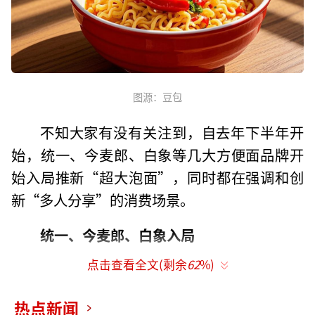
图源：豆包
不知大家有没有关注到，自去年下半年开
始，统一、今麦郎、白象等几大方便面品牌开
始入局推新“超大泡面”，同时都在强调和创
新“多人分享”的消费场景。
统一、今麦郎、白象入局
点击查看全文(剩余
62
%)
近日，统一企业发布2024年末期业绩情
况，其中，核心业务方便面实现收入98.49亿
热点新闻
元，同比增长2.6%。相对于饮品板块业务来