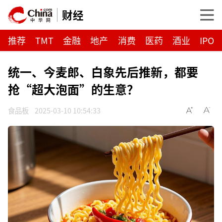
财经
推荐
TMT
金融
地产
消费
医药
酒业
IPO
统一、今麦郎、白象先后推新，都要
抢“超大泡面”的生意？
食品板
2025-03-10 10:54:33