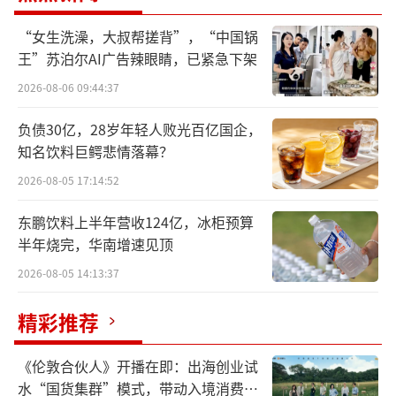
说，这点增长实在是不明显。
“女生洗澡，大叔帮搓背”，“中国锅
王”苏泊尔AI广告辣眼睛，已紧急下架
其实也不光是统一品牌一家的问题，当前
2026-08-06 09:44:37
行业的普遍共识是，方便面整体市场规模已接
近天花板。自2012年开始，方便食品、预制
负债30亿，28岁年轻人败光百亿国企，
知名饮料巨鳄悲情落幕？
菜、外卖以及即时零售的兴起和发达，无一不
在影响着品类的发展。
2026-08-05 17:14:52
东鹏饮料上半年营收124亿，冰柜预算
为维持增长，方便面的高端化和产品提
半年烧完，华南增速见顶
价，逐步成了行业共识。除此之外，今年多个
2026-08-05 14:13:37
品牌也将创新方向瞄准了“超大泡面”，极力
打造消费场景的多元化。
精彩推荐
例如，今麦郎在去年下半年推出“超大泡
《伦敦合伙人》开播在即：出海创业试
面”，面饼+配料共有430克，内含四块面饼，
水“国货集群”模式，带动入境消费反