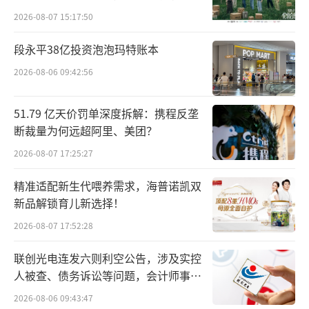
向种草
主打四人份。
2026-08-07 15:17:50
白象品牌也推出了“超大泡面”新品，也
段永平38亿投资泡泡玛特账本
打出了“多人食分享装”的定位口号，一盒主
2026-08-06 09:42:56
打4块面饼，净含量超过430克，有香菜面和火
51.79 亿天价罚单深度拆解：携程反垄
鸡面等口味。
断裁量为何远超阿里、美团？
去年年底，统一品牌也在山姆渠道推
2026-08-07 17:25:27
新“超大泡面”，一整盒包括两个方盒共8块面
精准适配新生代喂养需求，海普诺凯双
饼，并强调“千万不要1人吃”。
新品解锁育儿新选择！
“超大泡面”是不是下一个风口？
2026-08-07 17:52:28
联创光电连发六则利空公告，涉及实控
总体来看，方便面品类当前面临多重增长
人被查、债务诉讼等问题，会计师事务
瓶颈。其中产品同质化严重，头部品牌更加依
所曾出具“保留意见”
2026-08-06 09:43:47
赖经典口味，创新集中于“换包装+加量不加