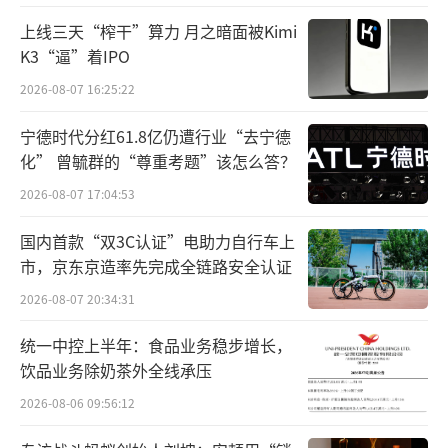
价”，缺乏突破性创新。
上线三天“榨干”算力 月之暗面被Kimi
K3“逼”着IPO
因此，在食品板看来，针对露营、聚餐、
2026-08-07 16:25:22
职场等场景推出的“超大泡面”的社交属性设
宁德时代分红61.8亿仍遭行业“去宁德
计，也许对于品类突破是一个机会。
化” 曾毓群的“尊重考题”该怎么答？
总结来看，方便面品类需跳出“加量不加
2026-08-07 17:04:53
价”的内卷循环，通过健康化和场景化重构价
国内首款“双3C认证”电助力自行车上
值主张。同时超大泡面具备成为品类风口的潜
市，京东京造率先完成全链路安全认证
力，但也需通过差异化创新和精准营销突破现
2026-08-07 20:34:31
有市场格局。
（责任编辑：zx0600）
统一中控上半年：食品业务稳步增长，
饮品业务除奶茶外全线承压
2026-08-06 09:56:12