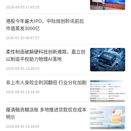
2024年，统一企业奶茶事业部收入64.04亿
2026-08-05 17:45:35
元，较去年增长1.6%。不过统一企业并未公布
港股今年最大IPO，中际旭创聆讯前后
咖啡和包装水业务的收入情况。
市值蒸发3000亿
统一的食品业务营收比重在减少。2024年
2026-07-20 09:47:57
收入仅微增1.5%至99.98亿元，未能再次回到
柔性制造破解硬科技创新难题，嘉立创
百亿规模，占总收入的33%。其中，核心业务
以制造平权助力物理AI落地
方便面实现收入98.49亿元，同比增长2.6%，
2026-08-05 14:28:03
恢复了增长。
非上市人身险企利润翻倍 行业分化加剧
近三年，方便面市场竞争日益激烈，众多
2026-08-05 14:18:39
品牌纷纷推出新产品和营销策略。随着消费者
健康意识的提升，对方便食品的需求逐渐向更
厘清融资糊涂账 多地推进贷款综合成本
健康、营养的方向转变。统一方便面在传统口
明示
味上具有一定优势，2022-2024年持续通过高端
2026-08-05 14:18:05