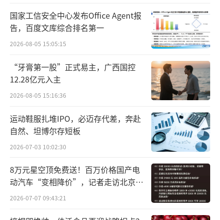
化、健康化升级巩固市场地位。2022年统一受
国家工信安全中心发布Office Agent报
疫情居家需求拉动，食品业务收入占比提升，
告，百度文库综合排名第一
但成本压力导致毛利率下滑。2023年，推
2026-08-05 15:05:15
出“开小灶”私房菜系列，拓展中高端市场，
“牙膏第一股”正式易主，广西国控
贡献食品业务10%的增量营收，带动食品业务
12.28亿元入主
毛利率回升。
2026-08-05 15:16:36
2024年，统一核心产品“统一红烧牛肉
运动鞋服扎堆IPO，必迈存代差，奔赴
面”完成内外全线升级，销量增长显著；通过
自然、坦博尔存短板
汤底升级与包装革新，客单价提升15%；并
2026-07-03 10:02:30
且，“统一红烧牛肉面”渠道优化：线上渠道
8万元星空顶免费送！百万价格国产电
占比从2022年的25%提升至2024年的35%，通
动汽车“变相降价”，记者走访北京门
过美团、京东等平台精准触达年轻消费
店…
2026-07-07 09:43:21
者。“汤达人”凭借高性价比稳居市场前三，