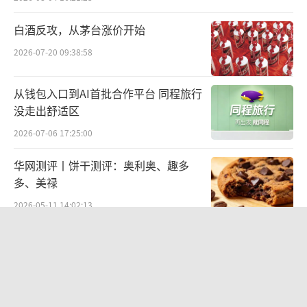
个百分点至32.5%。原物料价格的下降直接降
低了生产成本，为企业利润增长提供了空间。
白酒反攻，从茅台涨价开始
以棕榈油为例，其价格在2024年的波动下降，
2026-07-20 09:38:58
使得方便面生产的主要原料成本得到控制。
从钱包入口到AI首批合作平台 同程旅行
在产品结构优化方面，企业加大了对高附
没走出舒适区
加值产品的研发和推广力度。在饮料业务中，
2026-07-06 17:25:00
推出了一系列高端茶饮和果汁产品，这些产品
华网测评丨饼干测评：奥利奥、趣多
的毛利率相对较高，随着其在销售结构中占比
多、美禄
的增加，有效提升了企业的整体毛利率，进而
2026-05-11 14:02:13
推动净利润的增长。
上会前夜爆股权“罗生门”，越疆突遭
销售费用2022年销售及市场推广开支同比
前COO“狙击”，举报人宋涛回应：离
增长5.8%，但2023-2024年增速放缓，反映渠
职时无股权返还约定
2026-07-20 10:38:11
道效率提升（如社区团购、直播电商布局）。