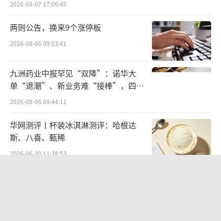
2026-08-07 17:06:45
根据公告，厦门见福向JBB BUILDERS作
出溢利保证，承诺成都见福在2026年和2027年
两则公告，换来9个涨停板
两个财年中，每年的经审计合并税后净利润不
2026-08-06 09:53:41
低于1000万元。若未能达到上述目标，厦门见
福需向JBB BUILDERS补偿差额，每年最高100
九洲药业中报罕见“双降”：诺华大
单“退潮”、新业务难“接棒”，四大
0万元。
难关待闯
2026-08-06 09:44:11
如果厦门见福未能按期足额支付补偿款，
华网测评丨杯装冰淇淋测评：哈根达
将由担保人兜底，以现金方式向JBB BUILDER
斯、八喜、甄稀
S支付相应款项，而担保人就是厦门见福创始人
2026-06-20 11:38:53
张利。
北部湾财险收监管函，直指公司发展规
由此可见，敢通过绩对赌来卖掉成都见
划不合理、产品管理不到位等核心“痛
福，要么是厦门见福急于脱手，要么是JBB BU
点”
2026-08-06 09:43:25
ILDERS给的价格确实比较到位。