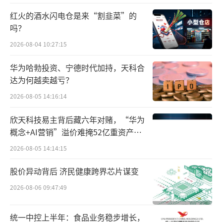
根据企业公告，此次被交易的成都见福旗
下有65间直营店及30间特许经营店，其分店涵
红火的酒水闪电仓是来“割韭菜”的
吗？
盖广泛的商品类别，包括日用百货、新鲜果
2026-08-04 10:27:15
蔬、预包装食品、保健食品及医疗器械等，全
方位满足消费者日常需求。
华为哈勃投资、宁德时代加持，天科合
达为何越卖越亏？
2026-08-05 14:16:14
欣天科技易主背后藏六年对赌，“华为
概念+AI营销”溢价难掩52亿重资产考
验
2026-08-05 14:14:15
股价异动背后 济民健康跨界芯片谋变
2026-08-06 09:47:49
图源：JBB BUILDERS公告（截图）
统一中控上半年：食品业务稳步增长，