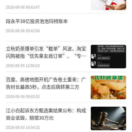
爱我家、好的佳等），最终成为了福建当地
所曾出具“保留意见”
2026-08-06 09:43:47
的“便利店☝一哥”。
段永平38亿投资泡泡玛特账本
根据JBB BUILDERS公告，厦门见福由张
2026-08-06 09:42:56
利、于兴军（张利妻子）夫妇连同其子张博宇
通过直接和间接持股方式，共同持有55.36%股
立秋奶茶爆单引发“截单”风波，淘宝
权权益。截至截至2025年6月，厦门见福在福
闪购被指“优先拿友商订单”、“专挑
贵的拿”
建、江苏、四川、江西、广东等地拥有超过300
2026-08-09 12:56:23
0家门店，其中福建超2500家、江苏超600家、
百度、高德地图开机广告卷土重来：广
四川超200家。
告时长最高5秒，点击后跳转第三方
2026-08-06 09:45:35
从厦门见福的经营表现来看，还是比较稳
定的，为何会出售成都见福呢？或许和业绩有
江小白起诉东方甄选案结果公布：构成
关。
商业诋毁，赔偿30万元
2026-08-03 16:34:22