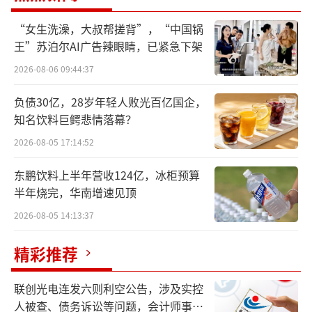
0%股权权益进行磋商。截至本公告日期，潜在
“女生洗澡，大叔帮搓背”，“中国锅
收购事项的代价仍需双方协商确定。如此看
王”苏泊尔AI广告辣眼睛，已紧急下架
来，双方磋商得还是比较顺利。
2026-08-06 09:44:37
而卖掉成都见福的厦门见福，亦是国内连
负债30亿，28岁年轻人败光百亿国企，
锁便利店的头部品牌之一，据中国连锁经营协
知名饮料巨鳄悲情落幕？
会发布的2024年便利店行业百强榜数据显示，
2026-08-05 17:14:52
厦门见福2024年的门店数量为3035家，位列榜
东鹏饮料上半年营收124亿，冰柜预算
单第11位。较2023年净增门店514家，排名上
半年烧完，华南增速见顶
升1位。
2026-08-05 14:13:37
成都见福被卖了
精彩推荐
公开资料显示，厦门见福由张利创办于200
联创光电连发六则利空公告，涉及实控
6年，经过多年发展和并购（如悦士便利店、我
人被查、债务诉讼等问题，会计师事务