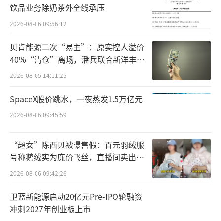
但业绩方面，成都见福业绩并不算好。公
饮品业务除奶茶外全线承压
告显示，2024年，成都见福未经审核收入为1.9
2026-08-06 09:56:12
7亿元，税后录得2655.4万元的亏损；2025
贝肯能源二次“易主”：原实控人溢价
年，成都见福实现未经审核收入1.61亿元，税
40%“清仓”离场，潘兵联合新洋丰、
后净利润为110.2万元，同比扭亏为盈。
宏科百世拟入主
2026-08-05 14:11:25
除了进军便利店行业外，JBB BUILDERS
SpaceX股价跳水，一夜蒸发1.5万亿元
为何会选择成都见福为标的呢？
2026-08-06 09:45:59
按照JBB BUILDERS的说法：“成都见福
“超女”陈西贝被曝售假：百元羽绒服
在成都设有自身的行政办公室，相较厦门见福
号称鹅绒实为廉价飞丝，直播间卖出超
的其他附属公司，在营运上较独立及完整。”
百万元
2026-08-06 09:42:26
不过，这笔交易也并不简单——交易双方进
卫蓝新能源启动20亿元Pre-IPO轮融资
行了业绩对赌。
冲刺2027年创业板上市