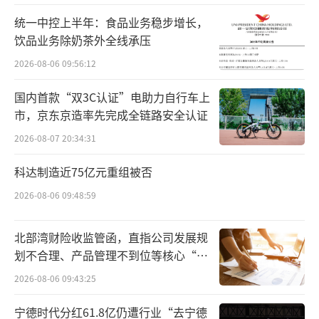
统一中控上半年：食品业务稳步增长，
饮品业务除奶茶外全线承压
2026-08-06 09:56:12
国内首款“双3C认证”电助力自行车上
消费医疗出海，这家公司一年做到海外占比13.5%
市，京东京造率先完成全链路安全认证
2026-08-07 20:34:31
隐形正畸初期重点在经济发达地区和一二
城市渗透，随着市场教育进行到一定阶段，还
科达制造近75亿元重组被否
大力拓展下沉市场。在服务终端，各类品牌的
2026-08-06 09:48:59
隐形矫治器从几千元到几万元，影响着不同的
消费人群。
北部湾财险收监管函，直指公司发展规
划不合理、产品管理不到位等核心“痛
简而言之，尽管国内隐形正畸渗透率持续
点”
2026-08-06 09:43:25
提升，但随着参与者增加，市场已经开始卷了
宁德时代分红61.8亿仍遭行业“去宁德
起来。