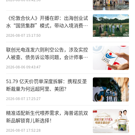
近10年来隐形矫治器产品获批情况，资料来源：国家药监局
《伦敦合伙人》开播在即：出海创业试
水“国货集群”模式，带动入境消费反
除了隐适美、时代天使两大品牌之外，正
向种草
2026-08-07 15:17:50
雅快速发展，正丽、美立刻等企业和品牌涌
现。在这波行业浪潮中，隐形正畸受到知名投
联创光电连发六则利空公告，涉及实控
资机构青睐，多家企业相继获得融资；同时，
人被查、债务诉讼等问题，会计师事务
所曾出具“保留意见”
爱尔创、沪鸽、通策医疗等口腔耗材或服务企
2026-08-06 09:43:47
业拓展业务范围，布局了隐形正畸产品。各家
51.79 亿天价罚单深度拆解：携程反垄
企业针对各年龄段不断丰富产品线，快速矫
断裁量为何远超阿里、美团？
治、多彩牙套等新概念层出不穷。
2026-08-07 17:25:27
精准适配新生代喂养需求，海普诺凯双
新品解锁育儿新选择！
2026-08-07 17:52:28