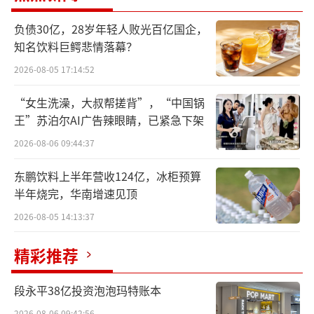
出海寻找市场增量
负债30亿，28岁年轻人败光百亿国企，
据国家药监局注册信息显示，截至2024年6
知名饮料巨鳄悲情落幕？
月，全国已经有100多个隐形矫治器产品获批。
2026-08-05 17:14:52
其中，2019年以前每年新获批的产品数仅在个
“女生洗澡，大叔帮搓背”，“中国锅
位数，2022年和2023年进入爆发期，每年分别
王”苏泊尔AI广告辣眼睛，已紧急下架
有多达23个产品获批。
2026-08-06 09:44:37
东鹏饮料上半年营收124亿，冰柜预算
半年烧完，华南增速见顶
2026-08-05 14:13:37
精彩推荐
段永平38亿投资泡泡玛特账本
2026-08-06 09:42:56