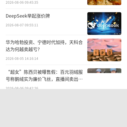
2026-08-06 09:45:35
亿元，占整体收入的9.8%，也为整体收入增长
贡献了重要力量。
DeepSeek举起涨价牌
2026-08-07 09:55:11
华为哈勃投资、宁德时代加持，天科合
达为何越卖越亏？
2026-08-05 14:16:14
“超女”陈西贝被曝售假：百元羽绒服
号称鹅绒实为廉价飞丝，直播间卖出超
百万元
2026-08-06 09:42:26
时代天使案例数变化情况，来源：公司财报
SpaceX股价跳水，一夜蒸发1.5万亿元
2026-08-06 09:45:59
回顾时代天使近几年来业绩变化情况，201
9年至2021年公司案例数、总收入始终保持着两