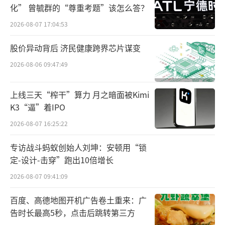
化” 曾毓群的“尊重考题”该怎么答？
2023年，时代天使正式开展国际业务的商
2026-08-07 17:04:53
业化，进入30多个国家及地区；一年时间里，
股价异动背后 济民健康跨界芯片谋变
国际市场的业务和业绩数据都有突出表现。
2026-08-06 09:47:49
年报数据显示，2023年，时代天使达成的
上线三天“榨干”算力 月之暗面被Kimi
总案例数达24.5万，同比增长33.2%。其中，
K3“逼”着IPO
国内案例21.2万，同比增长15.3%，而国际市
2026-08-07 16:25:22
场案例数达3.3万例，占整体案例的13.5%。也
就是说，国际市场案例数增长成为了公司案例
专访战斗蚂蚁创始人刘坤：安顿用“锁
总数增长的重要动力。
定-设计-击穿”跑出10倍增长
2026-08-07 09:41:09
营收方面，2023年时代天使总收入14.76亿
百度、高德地图开机广告卷土重来：广
元，同比增长16.2%。其中，国内市场收入13.
告时长最高5秒，点击后跳转第三方
31亿元，同比增长5.5%，而国际市场收入1.45