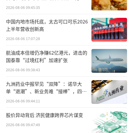
出院后再入院，才能符合DRG的要求。
2026-08-06 09:45:35
本次发布会上，黄心宇强调，国家医保部
中国内地市场托底，太古可口可乐2026
上半年营收创新高
门从未出台“单次住院不超过15天”之类的限
制性规定。少数医疗机构将医保支付标准
2026-08-06 17:07:28
的“均值”变“限额”，以“医保额度到
航油成本倍增仍净赚62亿港元，进击的
了”为理由要求患者出院、转院或自费住院的
国泰靠“过境红利”加速扩张
情况，国家医保局一经发现，将对相应医疗机
2026-08-06 09:38:43
构严肃处理。
九洲药业中报罕见“双降”：诺华大
单“退潮”、新业务难“接棒”，四大
下一步，国家医保局将按照《DRG/DIP支
难关待闯
付方式改革三年行动计划》要求，形成多方参
2026-08-06 09:44:11
与的评价与争议处理机制，促进医疗服务下
股价异动背后 济民健康跨界芯片谋变
沉，大幅提高医疗服务资源和医保基金使用绩
2026-08-06 09:47:49
效。