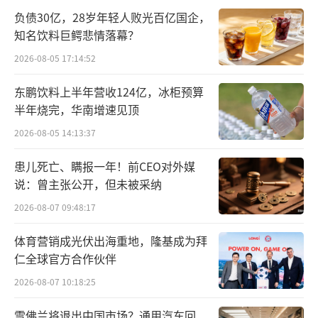
2020年时全国DRG试点城市多数未开展实
负债30亿，28岁年轻人败光百亿国企，
际付费，DIP试点更是尚未启动。医保局拿出这
知名饮料巨鳄悲情落幕？
组数据是为了证明：公立医院亏损的现象已经
2026-08-05 17:14:52
有一段时间了，不是推行DRG之后才开始亏
东鹏饮料上半年营收124亿，冰柜预算
损。
半年烧完，华南增速见顶
同时，国家医保局拿出最新的统计数据：2
2026-08-05 14:13:37
022年，全国101个试点城市DRG/DIP付费与按
患儿死亡、瞒报一年！前CEO对外媒
项目付费相比，医疗机构获得结余留用69亿
说：曾主张公开，但未被采纳
元。这意味着医院还从DRG执行中得到了额外
2026-08-07 09:48:17
的收入，至于为何仍旧亏损，问题就不在DRG
体育营销成光伏出海重地，隆基成为拜
这边了。
仁全球官方合作伙伴
DRG/DIP支付改革，是把复杂的临床诊疗
2026-08-07 10:18:25
过程尽可能地标准化、直观化，每个病种都设
雪佛兰将退出中国市场？通用汽车回