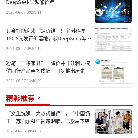
DeepSeek举起涨价牌
健识局在发布会现场获悉：医保局认为医
2026-08-07 09:55:11
院收入减少、经营亏损和推行DRG之间没有联
系。黄心宇强调：推行改革的目的绝不是简单
具身智能迎来“定价锚”！宇树科技
的“控费”。而是希望通过改革引导医疗机构
150.8元发行价落地，获DeepSeek等豪
采用适宜技术合理诊疗，避免大处方、滥检
华战配加持
2026-08-07 09:57:12
查，更好保障参保人的权益。
粉笔“自曝家丑”：降价并非让利，模
仿同行产品弄巧成拙，同步推出历史学
打击“过度医疗”
DRG让医院结余留用大
员退费方案
幅增加
2026-08-07 13:40:29
4月10日，国家医保局官方发文回应称：根
精彩推荐
据《全国三级公立医院绩效考核国家监测分析
“女生洗澡，大叔帮搓背”，“中国锅
的通报》，2020年全国三级公立医院医疗盈余
王”苏泊尔AI广告辣眼睛，已紧急下架
率为-0.6%，医院资产负债率为44.09%。
2026-08-06 09:44:37