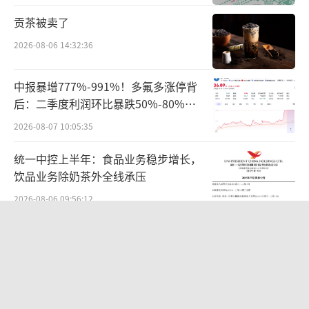
贡茶被卖了
集采加速创新转型，
原研药逐渐淡出院内
2026-08-06 14:32:36
市场
今天医保局例行发布会上另一个引人关注
中报暴增777%-991%！多氟多涨停背
后：二季度利润环比暴跌50%-80%，
的话题就是药品集采。有一些行业人士认为，
是黄金坑还是陷阱？
药品集采压低了药价，降低了药企的利润，不
2026-08-07 10:05:35
利于中国医药企业投入资金开展创新。
统一中控上半年：食品业务稳步增长，
饮品业务除奶茶外全线承压
对此，医保局医药价格和招标采购司司长
2026-08-06 09:56:12
丁一磊表示：“开展药品集采后，医药行业不
仅没有放慢创新脚步，反而加速向创新转
华为哈勃投资、宁德时代加持，天科合
达为何越卖越亏？
型。”过去，药品价格中30%至40%都用在销
售及推广费用，这反而导致药企都没有开展创
2026-08-05 14:16:14
新的动力。
全球排名第二，年入4000亿，不上市，