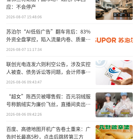
定支付的标准。这与此前诊断、检查、治疗按
应：不会停产
项收费不同，被视为打击“过度医疗”的利
2026-08-07 15:48:06
器。自国家医保局成立后，2022年启动DRG/DI
苏泊尔“AI低俗广告”翻车背后：83%
P支付方式改革三年行动，按要求2025年底前
外资全盘掌控，陷入流量内卷、质量频
完成。
发的负循环
2026-08-07 11:17:34
改革实施两年来，实施地区的住院医保基
联创光电连发六则利空公告，涉及实控
金“按项目付费”占比下降到1/4左右，还有一
人被查、债务诉讼等问题，会计师事务
些额外的节约，如浙江省在全面实施DRG付费
所曾出具“保留意见”
2026-08-06 09:43:47
后，推动了检查检验结果全省互认，患者就不
“超女”陈西贝被曝售假：百元羽绒服
必要在不同医院重复检查了。
号称鹅绒实为廉价飞丝，直播间卖出超
百万元
社会上也有一种说法，部分医院为了控制
2026-08-06 09:42:26
医保支付，规定单次住院只能在15天以内，一
百度、高德地图开机广告卷土重来：广
些长病程的患者被迫要拆分成几个“15天”，
告时长最高5秒，点击后跳转第三方