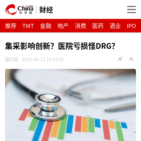
财经
推荐
TMT
金融
地产
消费
医药
酒业
IPO
集采影响创新？医院亏损怪DRG？
健识局
2024-04-12 15:24:51