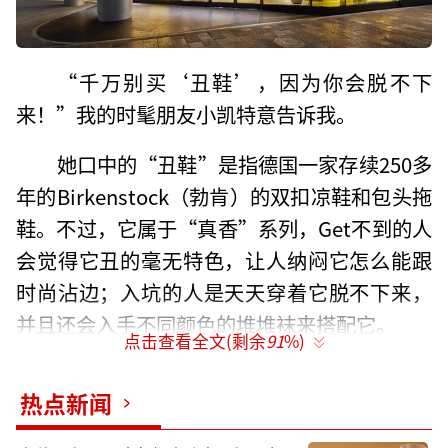
“千万别买‘丑鞋’，因为你会脱不下
来！”我的时髦朋友小凯特意告诉我。
她口中的“丑鞋”是指德国一家存续250多
年的Birkenstock（勃肯）的双扣凉鞋和包头拖
鞋。不过，它属于“真香”系列，Get不到的人
会觉得它丑的毫无特色，让人纳闷它怎么能跟
时尚沾边；入坑的人是天天穿着它脱不下来，
并且还会入手不同颜色的堆堆袜来搭配它。
点击查看全文(剩余
91
%)
Birkenstock的“丑”更像是一种符号，寓
热点新闻
意着外观虽然土气、简单平庸但却穿着舒适、
对健康友好的内核。它不仅仅是一双鞋，是一