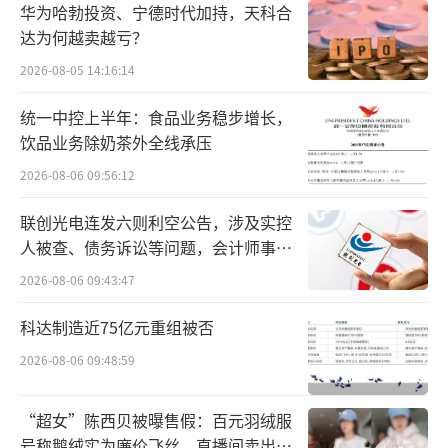
启赴美IPO的步伐，于近日首次递交招股书。
华为哈勃投资、宁德时代加持，天科合
达为何越卖越亏？
“丑鞋”250岁
2026-08-05 14:16:14
风靡全球，这双“丑鞋”到底是什么来
统一中控上半年：食品业务稳步增长，
头？
饮品业务除奶茶外全线承压
2026-08-06 09:56:12
Birkenstock的出现要追溯至250年前的法
兰克福郊外的小镇，创始人Johann Adam Birk
联创光电连发六则利空公告，涉及实控
人被查、债务诉讼等问题，会计师事务
enstock是一名皇家鞋匠。不过，他并不是Birk
所曾出具“保留意见”
2026-08-06 09:43:47
enstock辉煌历史的缔造者。
科达制造近75亿元重组被否
Birkenstock作为品牌的创业史应该是从18
2026-08-06 09:48:59
96年开始。这一年，Johann Adam的曾孙 Kon
rad开发了一款波状写点和鞋床，以打造出能够
“超女”陈西贝被曝售假：百元羽绒服
支撑和塑造足部轮廓的鞋垫以提升鞋的舒适性
号称鹅绒实为廉价飞丝，直播间卖出超