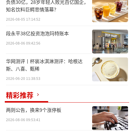
负债30亿，28岁年轻人败光百亿国企，
种思维方式，更是一种生活方式。
知名饮料巨鳄悲情落幕？
2026-08-05 17:14:52
今年大火的真人芭比电影《芭比娃娃》里
也拿它当作一种生活方式的隐喻。其中有一
段永平38亿投资泡泡玛特账本
幕，一个丑芭比拿了一双精致的高跟鞋跟一双B
2026-08-06 09:42:56
irkenstock让女主做“外形完美与舒适自
我”的选择。随着主人公芭比选择穿着一双粉
华网测评丨杯装冰淇淋测评：哈根达
色Birkenstock结束电影，Birkenstock的销售
斯、八喜、甄稀
额也随之大幅增长。
2026-06-20 11:38:53
Birkenstock的风潮实在太大，就连乔布斯
精彩推荐
曾穿过的一双上世纪70年代的Birkenstock拖鞋
两则公告，换来9个涨停板
被拍出21.8万美元（约159万元）的天价。
2026-08-06 09:53:41
这不，这股风潮直接吹动了Birkenstock开