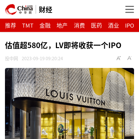
财经
推荐
TMT
金融
地产
消费
医药
酒业
IPO
估值超580亿，LV即将收获一个IPO
投中网
2023-09-19 09:20:24