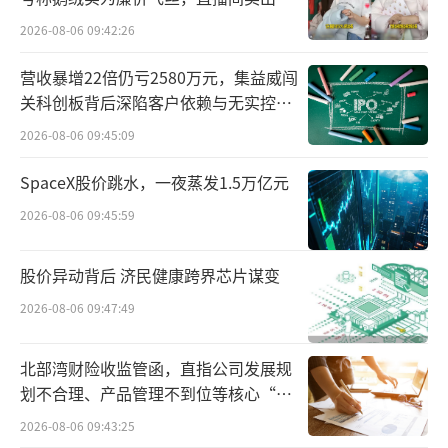
和稳定性。在此之前，所有的鞋垫都是平的。
百万元
2026-08-06 09:42:26
上世纪60年代，Konrad孙子Karl加入公
营收暴增22倍仍亏2580万元，集益威闯
司，他发明了一种轻便有弹性和支撑力的软木
关科创板背后深陷客户依赖与无实控人
困局
乳胶鞋床材料，并应用在Birkenstock的第一款
2026-08-06 09:45:09
凉鞋Madrid上。
SpaceX股价跳水，一夜蒸发1.5万亿元
这种鞋床的第一层和第三层采用黄麻，中
2026-08-06 09:45:59
间夹着一层软木乳胶鞋垫，外层采用麂皮。软
股价异动背后 济民健康跨界芯片谋变
木乳胶鞋垫一直是Birkenstock的核心，它对鞋
床全面塑形，每一个元素和细节都有助于足部
2026-08-06 09:47:49
健康。后来，该鞋床结构也被应用到运动恢复
北部湾财险收监管函，直指公司发展规
鞋里。
划不合理、产品管理不到位等核心“痛
点”
回溯Birkenstock的发展史会发现，它是Bi
2026-08-06 09:43:25