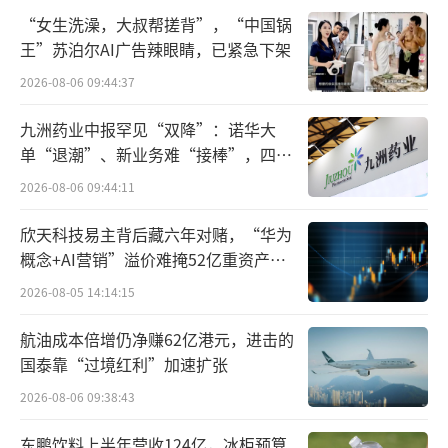
rkenstock家族世代在鞋垫领域专研的努力和成
“女生洗澡，大叔帮搓背”，“中国锅
果。这也非常符合德国人的工匠精神。
王”苏泊尔AI广告辣眼睛，已紧急下架
2026-08-06 09:44:37
而后Birkenstock被推行到了欧洲、美国，
受到了那些热爱自然、追求舒适的人群喜爱。1
九洲药业中报罕见“双降”：诺华大
991年，Birkenstock最终因知名模特Kate Mos
单“退潮”、新业务难“接棒”，四大
难关待闯
s穿着登上《The Face》杂志头条新闻而火速蹿
2026-08-06 09:44:11
红，成为家喻户晓的品牌。
欣天科技易主背后藏六年对赌，“华为
概念+AI营销”溢价难掩52亿重资产考
不过，该公司的家族继承人大约在10年前
验
2026-08-05 14:14:15
退出了管理职责，引入第一个外部管理团队。
从那时起，它精简了战略，发起了高调的合
航油成本倍增仍净赚62亿港元，进击的
作，并经历了需求的爆炸式增长。从2014财年
国泰靠“过境红利”加速扩张
到2022财年，收入以20%的年增长率增长。
2026-08-06 09:38:43
那么，Birkenstock为什么在今年尤其流
东鹏饮料上半年营收124亿，冰柜预算