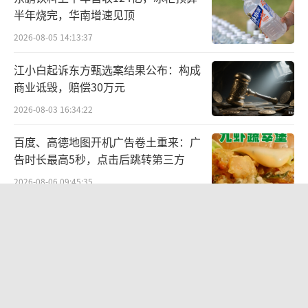
半年烧完，华南增速见顶
行？我觉得主要有三点：
2026-08-05 14:13:37
首先是非常百搭，符合当前的时代精神。
江小白起诉东方甄选案结果公布：构成
商业诋毁，赔偿30万元
由于前几年疫情的影响，大部分人的时间
都在家中度过，因此都想穿一双舒适的同时能
2026-08-03 16:34:22
够满足一定穿搭需求的鞋子。而Birkenstock的
百度、高德地图开机广告卷土重来：广
几款鞋型无论是光脚穿还是配袜子穿都非常好
告时长最高5秒，点击后跳转第三方
搭配，低调简约不抢戏，还能搭配出一种松弛
2026-08-06 09:45:35
感、一种不经意的俏皮感，有一种高级感。
贝肯能源二次“易主”：原实控人溢价
40%“清仓”离场，潘兵联合新洋丰、
它与今年流行的静奢风（低调的奢侈）、
宏科百世拟入主
老钱风、clean fit（干净合体，追求无logo、
2026-08-05 14:11:25
百搭基础款等）相映成趣。
卫蓝新能源启动20亿元Pre-IPO轮融资
冲刺2027年创业板上市