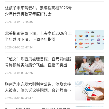
的公司章程，规范公司组织结构，完善内部决
策和控制制度以及激励约束机制，健全公司财
让孩子未来驾驭AI，猿编程亮相2026青
少年计算机教育年度研讨会
务会计制度等。一般而言，主办券商因为对企
2026-08-05 17:45:35
业更为熟悉而成为辅导机构的首选。
北美拖累销量下滑，卡夫亨氏2026年上
但如鸿辉光通这般高频次地更换券商，确
半年营收下滑，下调全年指引
实不多见。一位市场人士表示，这或与每家券
2026-08-05 21:47:34
商对于风险的判断程度不同有关。更有券商投
行人士直言，拟IPO公司频繁更换保荐机构影响
“超女”陈西贝被曝售假：百元羽绒服
号称鹅绒实为廉价飞丝，直播间卖出超
其实很大，多数是企业本身存在问题，比如在
百万元
2026-08-06 09:42:26
辅导过程中不积极配合、有瞒报等行为。
联创光电连发六则利空公告，涉及实控
因此，北交所也要求鸿辉光通详细说明，
人被查、债务诉讼等问题，会计师事务
近年频繁更换辅导机构、主办券商、财务负责
所曾出具“保留意见”
2026-08-06 09:43:47
人的原因，是否反映发行人在满足发行上市条