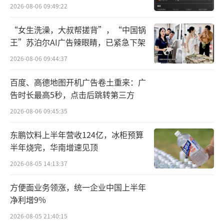
外
证券。
2026-08-06 09:49:22
问询函同时指出，鸿辉光通在2020年-2023
“女生洗澡，大叔帮搓背”，“中国锅
王”苏泊尔AI广告辣眼睛，已紧急下架
年期间3次变更持续督导主办券商，分别为2020
2026-08-06 09:44:37
年3月从中山证券变更为平安证券，2021年4月
从平安证券变更为中天国富证券，2022年8月从
百度、高德地图开机广告卷土重来：广
中天国富证券变更为首创证券。
告时长最高5秒，点击后跳转第三方
2026-08-06 09:45:35
另外，鸿辉光通财务负责人这一关键岗位
也发生2次变更，分别为2020年12月叶刚辞
东鹏饮料上半年营收124亿，冰柜预算
半年烧完，华南增速见顶
职，财务负责人变更为严伟；2022年12月严伟
2026-08-05 14:13:37
辞职，财务负责人变更为王义俊。
方便面业务领涨，统一企业中国上半年
据了解，上市辅导是上市过程中的一个阶
净利增9%
段，辅导机构需要督促企业制定符合上市要求
2026-08-05 21:40:15