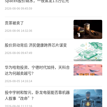
件方面存在较大风险，如有，请说明涉及哪些
SpaceX股价跳水，一夜蒸发1.5万亿元
方面及事项。
2026-08-06 09:45:59
值得一提的是，招股书中，鸿辉光通谈到
贡茶被卖了
了前任财务负责人变动的原因，不管是叶刚还
2026-08-06 14:32:36
是严伟的辞职均为“个人原因”，而起到“承
上启下”作用的严伟，从上任到离任其实不过
股价异动背后 济民健康跨界芯片谋变
刚满两年。但详情如何，仍需鸿辉光通回复后
2026-08-06 09:47:49
方能揭晓。
华为哈勃投资、宁德时代加持，天科合
三度上市胜算如何？
达为何越卖越亏？
2026-08-05 14:16:14
频繁变更，一方面或与公司内控关联，另
一方面其实也反映了鸿辉光通对于上市的迫
投中宇树和智元，卧龙电驱能否靠机器
切。自2015年3月挂牌新三板起，该公司次年便
人叙事“改命”？
马不停蹄地启动了上市辅导，历时7年，从新三
2026-08-06 11:12:16