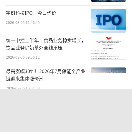
板辗转精选层、再到科创板、北交所，不断折
宇树科技IPO，今日询价
腾的背后，其距离上市更近一步了吗？
2026-08-05 11:46:49
梳理历年公告可以还原，鸿辉光通为了登
统一中控上半年：食品业务稳步增长，
陆资本市场究竟有多努力。2016年7月—2018
饮品业务除奶茶外全线承压
年4月，该公司拟上交所上市，最终因“现经公
2026-08-06 09:56:12
司认真研究和审慎思考，拟调整上市计划”而
终止；2019年1月—2020年6月，其又将目光投
最高涨幅30%！2026年7月储能全产业
向新三板精选层，但后因“长期发展战略规划
链迎来集体涨价潮
的需要”而搁置；2020年11月至今，该公司再
2026-08-06 10:01:08
次启动上市。每次宣布上市后都要耗费约2年时
港股今年最大IPO，中际旭创聆讯前后
间，最后却回到原点，这也很难不让人猜测鸿
市值蒸发3000亿
辉光通是否当真做好了上市准备。
2026-07-20 09:47:57
期间，独立上市失败的鸿辉光通还曾尝试