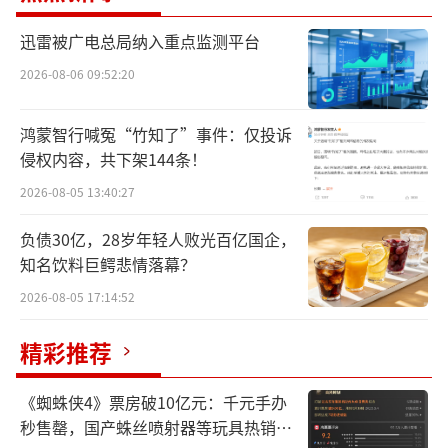
分别为2016年7月公告首发上市辅导备案，辅导
迅雷被广电总局纳入重点监测平台
机构为九州证券，2017年10月向证监会报送首
2026-08-06 09:52:20
发上市申请文件，2018年4月终止并撤回该次申
请；
鸿蒙智行喊冤“竹知了”事件：仅投诉
侵权内容，共下架144条！
2019年1月公告上市辅导备案，辅导机构为
2026-08-05 13:40:27
平安证券，2020年3月公告辅导事项变更为精选
层挂牌，2020年6月公告终止辅导；
负债30亿，28岁年轻人败光百亿国企，
知名饮料巨鳄悲情落幕？
2020年11月公告科创板上市辅导备案，辅
2026-08-05 17:14:52
导机构为华泰联合证券，2021年2月辅导机构变
更为中天国富；
精彩推荐
2022年1月公告上市辅导板块由科创板变更
《蜘蛛侠4》票房破10亿元：千元手办
为北交所，2022年7月公告辅导机构变更为首创
秒售罄，国产蛛丝喷射器等玩具热销海