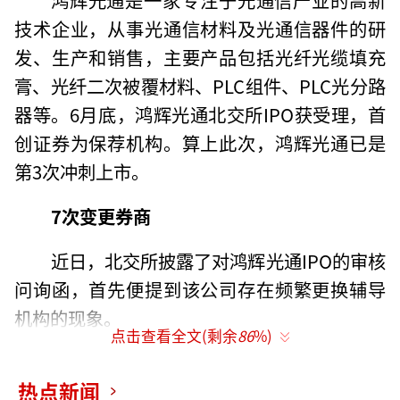
技术企业，从事光通信材料及光通信器件的研
发、生产和销售，主要产品包括光纤光缆填充
膏、光纤二次被覆材料、PLC组件、PLC光分路
器等。6月底，鸿辉光通北交所IPO获受理，首
创证券为保荐机构。算上此次，鸿辉光通已是
第3次冲刺上市。
7次变更券商
近日，北交所披露了对鸿辉光通IPO的审核
问询函，首先便提到该公司存在频繁更换辅导
机构的现象。
点击查看全文(剩余
86
%)
问询函指出，鸿辉光通自2015年挂牌以
热点新闻
来，多次启动上市辅导且频繁变更辅导机构，