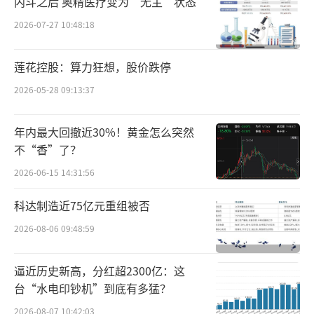
内斗之后 奥精医疗变为“无主”状态
天工股份表示，公司密切关注和洞察钛材
2026-07-27 10:48:18
在民用市场的应用，特别是在消费电子领域，
若干年前即投入成本提前布局该领域的客户培
莲花控股：算力狂想，股价跌停
养、研发和技术积累；公司2023年度的全年产
2026-05-28 09:13:37
能利用率同比仍有所上涨，不存在产能过剩的
情况。
年内最大回撤近30%！黄金怎么突然
不“香”了？
另外，北京商报记者注意到，天工股份控
2026-06-15 14:31:56
制权较为集中，且家族色彩较浓，公司实控人
科达制造近75亿元重组被否
为朱小坤、于玉梅及朱泽峰，其中，朱小坤与
2026-08-06 09:48:59
于玉梅为夫妻关系，朱泽峰为二人之子，三人
合计持有公司75.58%的股份，朱泽峰担任公司
逼近历史新高，分红超2300亿：这
董事长，朱小坤担任公司董事。穿透股权关
台“水电印钞机”到底有多猛？
系，港股上市公司天工国际系公司间接控股股
2026-08-07 10:42:03