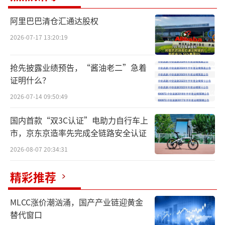
2023年12月29日获得受理，2024年1月26日进
阿里巴巴清仓汇通达股权
入问询阶段。8月30日，天工股份将迎来上会大
2026-07-17 13:20:19
考。
此次冲击北交所上市，天工股份拟募集资
抢先披露业绩预告，“酱油老二”急着
证明什么？
金3.6亿元，募集资金扣除发行费用后的净额将
全部用于年产3000吨高端钛及钛合金棒、丝材
2026-07-14 09:50:49
生产线建设项目。
国内首款“双3C认证”电助力自行车上
市，京东京造率先完成全链路安全认证
值得注意的是，根据招股书，2020—2023
2026-08-07 20:34:31
年，天工股份钛及钛合金材料产能利用率分别
为53.54%、75.58%、71.84%和87.27%，公
精彩推荐
司产能利用率一度处于低位。与此同时，天工
MLCC涨价潮汹涌，国产产业链迎黄金
股份也提及我国钛及钛合金材料行业存在结构
替代窗口
性产能过剩的问题，在此前提下，公司募投项