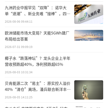
度开始，公司下游消费电子领域客户订单量快
九洲药业中报罕见“双降”：诺华大
速增加，预计随着消费电子用钛材业务规模的
单“退潮”、新业务难“接棒”，四大
难关待闯
继续扩大，公司的产能利用率有望进一步提
2026-08-06 09:44:11
升。
欧洲储能市场大变局？天能5GWh建厂
布局给出答案
天工股份在接受北京商报记者采访时进一
2026-07-31 09:09:19
步补充表示，近年来，随着下游市场的发展，
我国钛材消费量快速增长。根据历年《中国钛
椰子水“跌落神坛”？龙头企业上半年
工业发展报告》数据，我国钛材消费量已由201
营收预跌超40%，净利预跌超65%
5年的4.4万吨增长至2022年的14.5万吨，年复
2026-08-03 10:31:34
合增长率为18.7%。未来随着下游市场的快速
贝肯能源二次“易主”：原实控人溢价
发展，钛材的消费量仍将保持增长趋势。根据
40%“清仓”离场，潘兵联合新洋丰、
有关机构预测，2025年我国钛材消费量将达到2
宏科百世拟入主
2026-08-05 14:11:25
5.2万吨，2022—2025年复合增长率为20.2%。