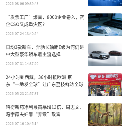
2026-08-06 09:39:48
目的合理性与必要性受到北交所关注。
“发票工厂”爆雷，8000企业卷入，药
中关村物联网产业联盟副秘书长袁帅告诉
企CSO又成重灾区？
北京商报记者，公司产能利用率一度处于低位
2026-07-24 13:40:54
但仍要募资扩产，一方面，可能是因为公司认
日均3款新车，奔驰长轴距E级为何仍是
为那是暂时的市场波动或季节性因素所致；另
中大型豪华轿车最主流选择
一方面，公司可能看到了行业发展的新趋势或
2026-07-31 14:37:20
潜在的市场需求，希望通过扩产来抢占市场份
额或提前布局新的业务领域。
24小时到西藏，36小时抵欧洲 京
东“一地发全球”让广东荔枝鲜达全球
对于相关情况，天工股份在招股书中提
2026-05-23 21:57:37
到，前期公司产能利用率偏低，一方面受到突
昭衍新药净利最高暴增13倍，周志文、
发公共卫生事件的影响，另一方面因公司彼时
冯宇霞夫妇靠“养猴”致富
产品以低附加值的钛板为主，面临的市场竞争
2026-07-16 10:45:14
激烈，产能得不到充分利用。但自2022年四季