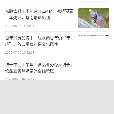
东，且朱小坤、朱泽峰均在天工国际任职执行
东鹏饮料上半年营收124亿，冰柜预算
董事等职务。
半年烧完，华南增速见顶
2026-08-05 14:13:37
百年消费品牌丨一瓶水两百年仍“年
轻”，依云承载的是文化属性
2026-07-20 10:22:11
统一中控上半年：食品业务稳步增长，
饮品业务除奶茶外全线承压
2026-08-06 09:56:12
“超女”陈西贝被曝售假：百元羽绒服
号称鹅绒实为廉价飞丝，直播间卖出超
百万元
2026-08-06 09:42:26