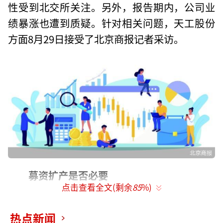
性受到北交所关注。另外，报告期内，公司业
绩暴涨也遭到质疑。针对相关问题，天工股份
方面8月29日接受了北京商报记者采访。
募资扩产是否必要
点击查看全文(剩余
85
%)
招股书显示，天工股份主要从事钛及钛合
金材料的研发、生产与销售，公司北交所IPO在
热点新闻