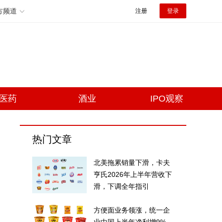
方频道
注册
登录
医药
酒业
IPO观察
热门文章
北美拖累销量下滑，卡夫
亨氏2026年上半年营收下
滑，下调全年指引
方便面业务领涨，统一企