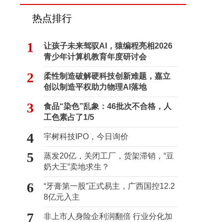
热点排行
1
让孩子未来驾驭AI，猿编程亮相2026
青少年计算机教育年度研讨会
2
柔性制造破解硬科技创新难题，嘉立
创以制造平权助力物理AI落地
3
食品“染色”乱象：46批次不合格，人
工色素占了1/5
4
宇树科技IPO，今日询价
5
蒸发20亿，关闭工厂，货架滞销，“豆
奶大王”卖地求生？
6
“牙膏第一股”正式易主，广西国控12.2
8亿元入主
7
非上市人身险企利润翻倍 行业分化加