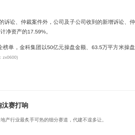
过的诉讼、仲裁案件外，公司及子公司收到的新增诉讼、仲
净资产的17.59%。
企榜单，金科集团以50亿元操盘金额、63.5万平方米操盘
：zx0600)
淘汰赛打响
房地产行业最炙手可热的细分赛道，代建不遑多让。