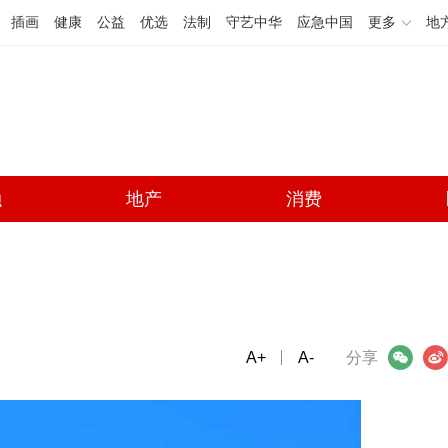
插画
健康
公益
优选
法制
守艺中华
应急中国
更多
地
融
地产
消费
A+
微信
A-
微博
分享