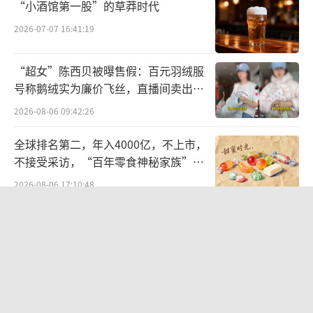
“小酒馆第一股”的草莽时代
2026-07-07 16:41:19
“超女”陈西贝被曝售假：百元羽绒服
号称鹅绒实为廉价飞丝，直播间卖出超
百万元
2026-08-06 09:42:26
全球排名第二，年入4000亿，不上市，
不接受采访，“百年零食神秘家族”浮
出水面？
2026-08-06 17:10:48
航油成本倍增仍净赚62亿港元，进击的
国泰靠“过境红利”加速扩张
2026-08-06 09:38:43
6.37亿诉讼揭开隐秘对赌，昔日“彩电
大王”*ST康佳A迎来至暗时刻