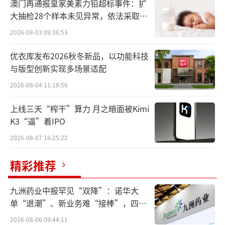
澳门再通报皇家美素力铅超标事件：扩
大抽检28个样本未见异常，依法采取预
防性下架
2026-08-03 09:36:53
优衣库发布2026秋冬新品，以功能科技
与版型创新实现多场景适配
2026-08-04 11:18:56
上线三天“榨干”算力 月之暗面被Kimi
K3“逼”着IPO
2026-08-07 16:25:22
精彩推荐
九洲药业中报罕见“双降”：诺华大
单“退潮”、新业务难“接棒”，四大
难关待闯
2026-08-06 09:44:11