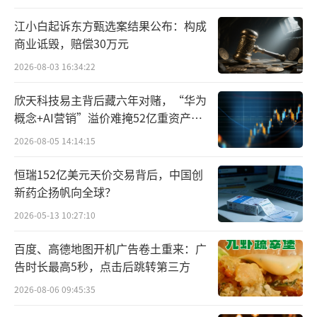
江小白起诉东方甄选案结果公布：构成
商业诋毁，赔偿30万元
2026-08-03 16:34:22
欣天科技易主背后藏六年对赌，“华为
概念+AI营销”溢价难掩52亿重资产考
验
2026-08-05 14:14:15
恒瑞152亿美元天价交易背后，中国创
新药企扬帆向全球？
2026-05-13 10:27:10
百度、高德地图开机广告卷土重来：广
告时长最高5秒，点击后跳转第三方
2026-08-06 09:45:35