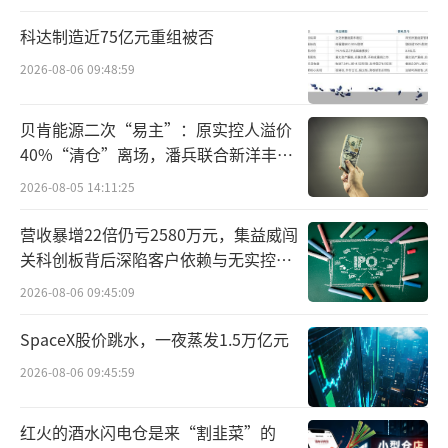
科达制造近75亿元重组被否
2026-08-06 09:48:59
贝肯能源二次“易主”：原实控人溢价
40%“清仓”离场，潘兵联合新洋丰、
宏科百世拟入主
2026-08-05 14:11:25
营收暴增22倍仍亏2580万元，集益威闯
关科创板背后深陷客户依赖与无实控人
困局
2026-08-06 09:45:09
SpaceX股价跳水，一夜蒸发1.5万亿元
2026-08-06 09:45:59
红火的酒水闪电仓是来“割韭菜”的