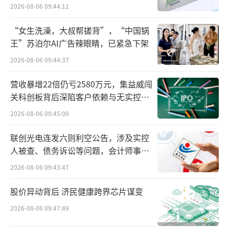
难关待闯
2026-08-06 09:44:11
半亩花田精准把握住了电商的渠道机遇，
“女生洗澡，大叔帮搓背”，“中国锅
为品牌奠定了线上基因。
王”苏泊尔AI广告辣眼睛，已紧急下架
2026-08-06 09:44:37
在后续发展历程中，半亩花田又成功抓住
了国潮兴起、直播带货等多波行业风口，形成
营收暴增22倍仍亏2580万元，集益威闯
关科创板背后深陷客户依赖与无实控人
了“爆款产品+流量营销+线上全渠道扩张”的
困局
增长模式。
2026-08-06 09:45:09
联创光电连发六则利空公告，涉及实控
人被查、债务诉讼等问题，会计师事务
所曾出具“保留意见”
2026-08-06 09:43:47
股价异动背后 济民健康跨界芯片谋变
2026-08-06 09:47:49