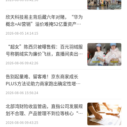
田自建60亩玫瑰种植基地，2013年建成标准生
产工厂，2014年落地第一座研发实验室，完成
欣天科技易主背后藏六年对赌，“华为
概念+AI营销”溢价难掩52亿重资产考
从原料把控到产品交付的闭环建设。
验
2026-08-05 14:14:15
但是，线下渠道布局较晚，从2021年起，
“超女”陈西贝被曝售假：百元羽绒服
半亩花田开始全国布局，到2025年，线下布局
号称鹅绒实为廉价飞丝，直播间卖出超
已覆盖全国31个省市，与454家线下经销商达成
百万元
2026-08-06 09:42:26
合作，线下渠道营收占比23%左右。
告别起量难、留客难！京东商家成长
在营销策略上，以明星代言的策略更是高
PLUS方法论助力商家跑出确定性增长
频落地，关晓彤、杨洋、迪丽热巴、孙颖莎等
路径
2026-08-06 15:56:24
名人的接连加盟，推动品牌影响力持续扩大。
北部湾财险收监管函，直指公司发展规
划不合理、产品管理不到位等核心“痛
根据弗若斯特沙利文的资料，截至2024
点”
年，其身体磨砂膏产品线以零售额计位列全国
2026-08-06 09:43:25