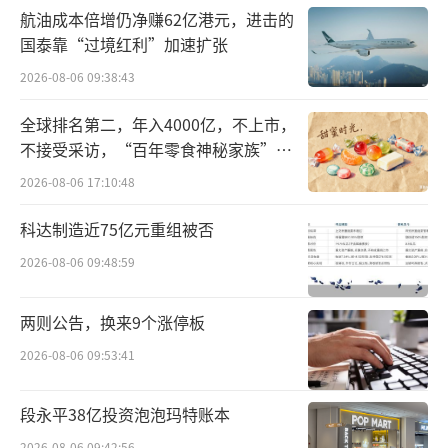
航油成本倍增仍净赚62亿港元，进击的
国泰靠“过境红利”加速扩张
2026-08-06 09:38:43
半亩花田的这种增长模式在资本化前夜迎
全球排名第二，年入4000亿，不上市，
不接受采访，“百年零食神秘家族”浮
来巅峰，招股书显示，2023年、2024年公司分
出水面？
别实现营收11.99亿元、14.99亿元，2025年前9
2026-08-06 17:10:48
个月至18.95亿元，同比增幅高达76.7%。
科达制造近75亿元重组被否
经调整，2024年全年净利润为8280万元，
2026-08-06 09:48:59
2025年前三季度为1.48亿元，较2024年同期49
两则公告，换来9个涨停板
70万元增长197.2%。
2026-08-06 09:53:41
在发展布局上，半亩花田在早期构建
了“原料——生产——研发——销售”的全链条
段永平38亿投资泡泡玛特账本
布局。中国化妆品杂志报道，2011年，半亩花
2026-08-06 09:42:56