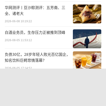
第二、国货第一，身体乳品类跻身全国第八、
华网测评丨豆沙粽测评：五芳斋、三
国货第一，成为细分赛道的领军者。
全、诸老大
2026-06-08 10:19:22
亮眼的营收与利润数据为其IPO提供了坚实
的财务支撑，但高速增长背后的结构性隐患也
白酒业务员，生存压力正被推到顶峰
逐渐显现。
2026-08-05 11:53:12
失衡的增长结构与暗藏的风险
负债30亿，28岁年轻人败光百亿国企，
知名饮料巨鳄悲情落幕？
招股书呈现的业绩曲线看似完美，但深入
2026-08-05 17:14:52
分析营收质量与成本结构，不难发现其增长模
式的隐忧。
江小白起诉东方甄选案结果公布：构成
商业诋毁，赔偿30万元
隐忧集中体现在“三高一低”的结构性失
2026-08-03 16:34:22
衡上，成为影响其估值逻辑的关键变量。
统一中控上半年：食品业务稳步增长，