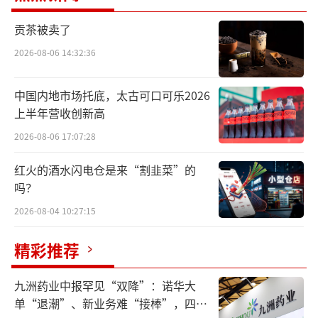
山东济南，主要产品有身体护理、手足护理、
面部护理系列等。
贡茶被卖了
2026-08-06 14:32:36
经过15年的发展，公司已经跻身身体护理
行业前列。
中国内地市场托底，太古可口可乐2026
上半年营收创新高
招股书显示，截至2024年，半亩花田以零
2026-08-06 17:07:28
售销售额（含国内外品牌）位列中国十大身体
护理品牌之列，2022至2024年，其增速位居该
红火的酒水闪电仓是来“割韭菜”的
吗？
榜单前十品牌之首。
2026-08-04 10:27:15
在业务增长模式上，公司成立后，中国美
妆市场正处于电商崛起的红利期，《2020年身
精彩推荐
体乳霜消费趋势报告》显示，2018年至2019
九洲药业中报罕见“双降”：诺华大
年，半亩花田身体乳霜品类销售额高达1亿元，
单“退潮”、新业务难“接棒”，四大
在身体磨砂膏热销榜中，半亩花田高居榜首。