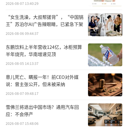
员退费方案
2026-08-07 13:40:29
的角色定位是"智能驾驶、智能座舱、电子电气
架构的解决方案供应商"，华为出技术是既定叙
“女生洗澡，大叔帮搓背”，“中国锅
王”苏泊尔AI广告辣眼睛，已紧急下架
事，但法律关系是甲方乙方，阿维塔付钱、华
2026-08-06 09:44:37
为交方案。
东鹏饮料上半年营收124亿，冰柜预算
2026年6月新版递表，最大的变量是115亿
半年烧完，华南增速见顶
入股引望这一笔被正式写进正文。
2026-08-05 14:13:37
2025年阿维塔完成对引望（华为车BU独立
患儿死亡、瞒报一年！前CEO对外媒
运营主体）10%股权的收购，对价115亿元，与
说：曾主张公开，但未被采纳
赛力斯并列引望两大外部股东（华为80%+阿维
2026-08-07 09:48:17
塔10%+赛力斯10%）
雪佛兰将退出中国市场？通用汽车回
应：不会停产
招股书明确提到，阿维塔与引望的合作从
此前的"采购+联合开发"升级为"股权绑定+联合
2026-08-07 15:48:06