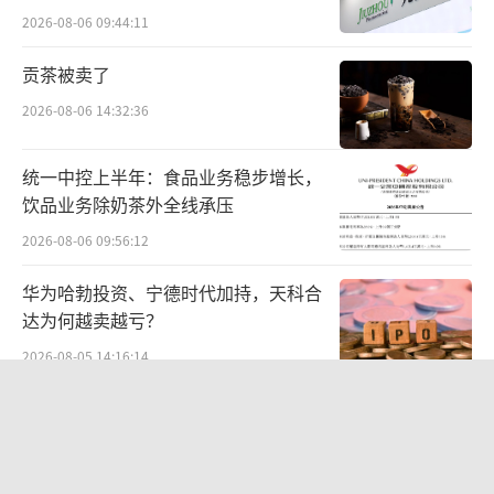
元C轮融资，由长安汽车、渝富系基金、南方资
难关待闯
2026-08-06 09:44:11
产系基金、国投系基金、交银投资等共同出
贡茶被卖了
资。长安汽车在此轮增资45.51亿元，持股比例
2026-08-06 14:32:36
保持在40.99%。
阿维塔采用轻资产运营模式，将制造环节
统一中控上半年：食品业务稳步增长，
饮品业务除奶茶外全线承压
交由大股东长安汽车完成，自身聚焦产品定
义、设计、核心技术开发、品牌推广、销售及
2026-08-06 09:56:12
生态系统运营。截至2025年末，公司员工总数3
华为哈勃投资、宁德时代加持，天科合
978名，研发人员占比高达55.0%，累计获得15
达为何越卖越亏？
59项专利。
2026-08-05 14:16:14
公司已推出阿维塔11、12、07、06及06T
中报暴增777%-991%！多氟多涨停背
后：二季度利润环比暴跌50%-80%，
等多款量产车型，售价覆盖20万至70万元区
是黄金坑还是陷阱？
间。全部车型均提供纯电与增程双动力选项，
2026-08-07 10:05:35