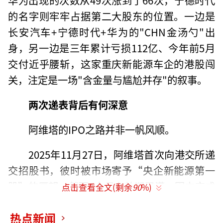
的名字则牢牢占据第二大股东的位置。一边是
长安汽车+宁德时代+华为的"CHN金汤勺"出
身，另一边是三年累计亏损112亿、今年前5月
交付近乎腰斩，这家重庆新能源车企的港股闯
关，注定是一场"含金量与尴尬并存"的叙事。
两次递表背后有何深意
阿维塔的IPO之路并非一帆风顺。
2025年11月27日，阿维塔首次向港交所递
交招股书，彼时被市场寄予“央企新能源第一
股”的厚望。然而6个月有效期届满，因未完成
点击查看全文(剩余
90
%)
上市聆讯及挂牌，招股书自动失效。公司彼时
热点新闻
回应称，此为IPO过程中的常规技术性流程，整