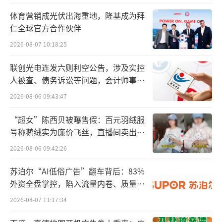
研发+渠道协同"三层结构，引望不再只是供应
体育营销成光伏出海重地，隆基成为拜
商，而是联营公司。
仁全球官方合作伙伴
2026-08-07 10:18:25
财务上已体现，2025年阿维塔分占引望联
营利润1.82亿元，是首版招股书完全没有的科
联创光电连发六则利空公告，涉及实控
人被查、债务诉讼等问题，会计师事务
目。
所曾出具“保留意见”
2026-08-06 09:43:47
引望是从华为车BU独立的主体，未来将继
“超女”陈西贝被曝售假：百元羽绒服
续提供智能驾驶、智能座舱、智能汽车数字平
号称鹅绒实为廉价飞丝，直播间卖出超
台等核心解决方案，而阿维塔则继续负责整车
百万元
2026-08-06 09:42:26
开发、产品定义和整车集成。华为虽不直接持
有阿维塔股权，但双方已从单纯的供应商关系
苏泊尔“AI低俗广告”翻车背后：83%
外资全盘掌控，陷入流量内卷、质量频
升级为资本层面的深度绑定。
发的负循环
2026-08-07 11:17:34
从长安蔚来到阿维塔，四年四轮融资190