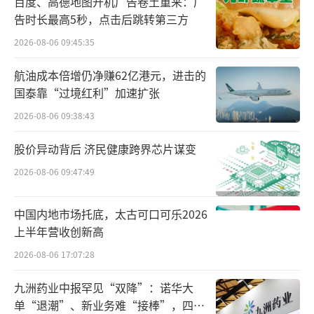
百度、高德地图开机广告卷土重来：广
亿
告时长最高5秒，点击后跳转第三方
阿维塔的前身是长安汽车与蔚来汽车于201
2026-08-06 09:45:35
8年7月联合投资设立的长安蔚来新能源汽车科
航油成本倍增仍净赚62亿港元，进击的
技有限公司。彼时，李斌担任董事长，长安和
国泰靠“过境红利”加速扩张
蔚来各持股45%。2021年蔚来退出后，公司更
2026-08-06 09:38:43
名为阿维塔，并引入华为、宁德时代两大战略
股价异动背后 济民健康跨界芯片谋变
投资者，形成了“CHN（长安、华为、宁德时
代）”协同模式。
2026-08-06 09:47:49
自成立以来，阿维塔已完成四轮融资，累
中国内地市场托底，太古可口可乐2026
计募资约190.67亿元。其中，2023年11月完成
上半年营收创新高
30亿元融资，长安汽车增资12.3亿元，南方资
2026-08-06 17:07:28
产、重庆产业母基金等参与，彼时公司估值14
九洲药业中报罕见“双降”：诺华大
0.85亿元。2024年12月，阿维塔完成超110亿
单“退潮”、新业务难“接棒”，四大