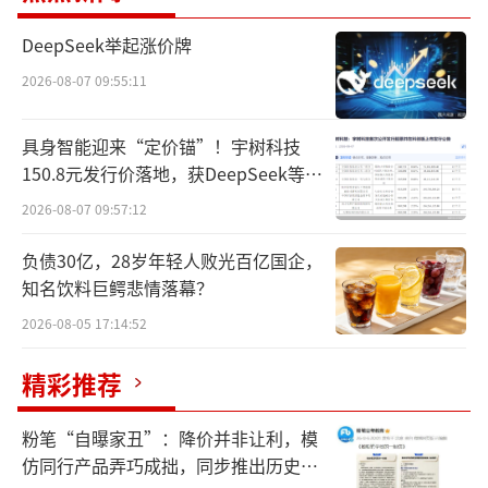
体上市节奏不受影响。
DeepSeek举起涨价牌
时隔七个月，阿维塔重新递表。新版招股
2026-08-07 09:55:11
书从609页缩减至438页，整体删减171页。财
务数据从2025年上半年更新为全年数据，表述
具身智能迎来“定价锚”！宇树科技
150.8元发行价落地，获DeepSeek等豪
更聚焦于业务战略、产品进展和合作体系。
华战配加持
2026-08-07 09:57:12
一个耐人寻味的细节是，招股书虽然“变
负债30亿，28岁年轻人败光百亿国企，
薄”了，但“华为”出现的次数却从49次增加
知名饮料巨鳄悲情落幕？
到66次。
2026-08-05 17:14:52
新旧两版招股书拉开看，阿维塔和华为的
精彩推荐
关系，已经不只是"提几次"的差异，而是合作
层级从"供应商"跳到了"资本+联合研发"。
粉笔“自曝家丑”：降价并非让利，模
仿同行产品弄巧成拙，同步推出历史学
2025年11月首版递表时，华为在招股书里