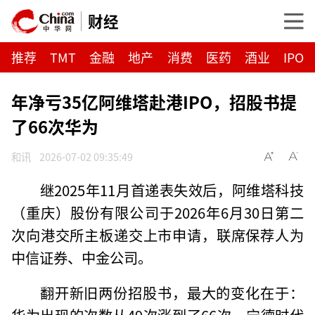
财经
推荐
TMT
金融
地产
消费
医药
酒业
IPO
年净亏35亿阿维塔赴港IPO，招股书提
了66次华为
和讯
2026-07-02 09:35:49
继2025年11月首递表失效后，阿维塔科技
（重庆）股份有限公司于2026年6月30日第二
次向港交所主板递交上市申请，联席保荐人为
中信证券、中金公司。
翻开新旧两份招股书，最大的变化在于：
华为出现的次数从49次涨到了66次，宁德时代