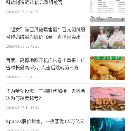
折。2025年6月首次递交招股书；同年9月因财
科达制造近75亿元重组被否
务资料过期致使IPO中止；同年11月更新招股
2026-08-06 09:48:59
书后，次年3月又停止了IPO程序。
“超女”陈西贝被曝售假：百元羽绒服
时隔3个月，植物医生重启IPO。2026年6
号称鹅绒实为廉价飞丝，直播间卖出超
月30日，植物医生更新了其第四份招股书，恢
百万元
2026-08-06 09:42:26
复上市进程。此时距离最初的筹划上市已有九
百度、高德地图开机广告卷土重来：广
年。
告时长最高5秒，点击后跳转第三方
重销售轻研发
2026-08-06 09:45:35
华为哈勃投资、宁德时代加持，天科合
植物医生本次募集资金9.98亿元，将投资
达为何越卖越亏？
于营销渠道及品牌建设、总部及研发中心建
2026-08-05 14:16:14
设、信息化系统升级建设以及生产基地技术改
造。其中，超半数募资额投入到营销渠道及品
SpaceX股价跳水，一夜蒸发1.5万亿元
牌建设当中。
2026-08-06 09:45:59