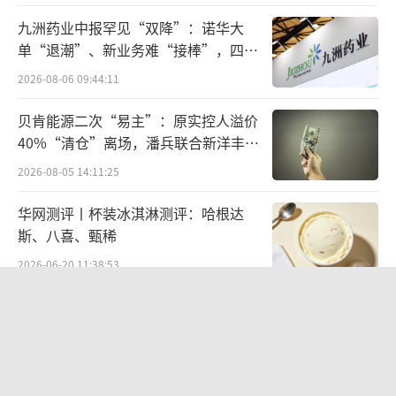
九洲药业中报罕见“双降”：诺华大
单“退潮”、新业务难“接棒”，四大
难关待闯
而在研发上，植物医生的投入并不突出。2
2026-08-06 09:44:11
023年至2025年，公司研发投入分别为7587.63
贝肯能源二次“易主”：原实控人溢价
万元、6633.45万元、5969.03万元，占营业收
40%“清仓”离场，潘兵联合新洋丰、
入的比例从3.53%一路回落至2.75%。
宏科百世拟入主
2026-08-05 14:11:25
目前，植物医生采取的是自主研发+外部合
华网测评丨杯装冰淇淋测评：哈根达
斯、八喜、甄稀
作研发并行的模式。从2022年至2024年，公司
研发人员从166人逐年递减至130人，截至2025
2026-06-20 11:38:53
年末精简至125人，占比3.44%。
欣天科技易主背后藏六年对赌，“华为
概念+AI营销”溢价难掩52亿重资产考
从整体业绩上看，2023年至2025年，植物
验
2026-08-05 14:14:15
医生实现营业收入分别为21.5亿元、21.56亿元