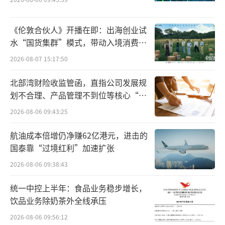
销售出身的解勇，确实深谙营销之道。植
《伦敦合伙人》开播在即：出海创业试
物医生不仅与湖南卫视合作打造综艺，还先后
水“国货集群”模式，带动入境消费反
合作谭松韵、陈伟霆、王俊凯、景甜等一线明
向种草
2026-08-07 15:17:50
星，借助明星效应打开销售渠道。
北部湾财险收监管函，直指公司发展规
2023年至2025年，植物医生的销售费用分
划不合理、产品管理不到位等核心“痛
点”
别为7.39亿元、7.43亿元、8.02亿元，占营业
2026-08-06 09:43:25
收入的比例分别为34.37%、34.47%、37.0
航油成本倍增仍净赚62亿港元，进击的
2%，逐年提升。
国泰靠“过境红利”加速扩张
2026-08-06 09:38:43
统一中控上半年：食品业务稳步增长，
饮品业务除奶茶外全线承压
2026-08-06 09:56:12