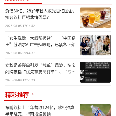
国美妆护肤企业做起销售，还一举成为销冠。
负债30亿，28岁年轻人败光百亿国企，
1994年，解勇开启创业，成立植物医生前
知名饮料巨鳄悲情落幕？
身明弘科贸，最早业务是化妆品代理，随后转
2026-08-05 17:14:52
型成化妆品零售，2004年在北京家乐福超市开
“女生洗澡，大叔帮搓背”，“中国锅
了第一家“量肤现配”护肤品独立专营店。
王”苏泊尔AI广告辣眼睛，已紧急下架
根据个人肤质问题给出针对性的护肤意见
2026-08-06 09:44:37
让解勇的店越做越红火，解勇果断成立自己的
立秋奶茶爆单引发“截单”风波，淘宝
品牌，并将所有门店更改为“植物医生”。
闪购被指“优先拿友商订单”、“专挑
贵的拿”
2026-08-09 12:56:23
2015年，解勇提出了“高山植物，纯净美
肌”的理念，借着“从天然植物中提取精华成
精彩推荐
分”噱头，主打天然养肤概念深得女性消费者
认可，成为了国内知名化妆品品牌。
东鹏饮料上半年营收124亿，冰柜预算
半年烧完，华南增速见顶