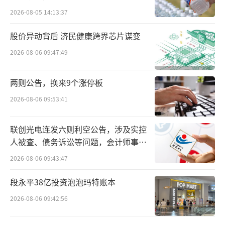
2017年，植物医生已在为上市做准备；20
2026-08-05 14:13:37
20年，解勇曾经说过：“植物医生一直跟资本
股价异动背后 济民健康跨界芯片谋变
保持沟通，上市时间大约是三年之后(也就是20
2026-08-06 09:47:49
23年)。”
2022年12月，植物医生完成股份制改造；
两则公告，换来9个涨停板
2023年7月，植物医生正式启动A股IPO辅导，
2026-08-06 09:53:41
成为国内首个冲击资本市场的单品牌美妆企
业。
联创光电连发六则利空公告，涉及实控
人被查、债务诉讼等问题，会计师事务
按照初期规划，植物医生在2023年11月便
所曾出具“保留意见”
2026-08-06 09:43:47
可完成辅导验收，但这一进程最终延迟至2025
段永平38亿投资泡泡玛特账本
年6月，整个过程拉长了19个月。
2026-08-06 09:42:56
此后，植物医生的上市之路依旧充满曲