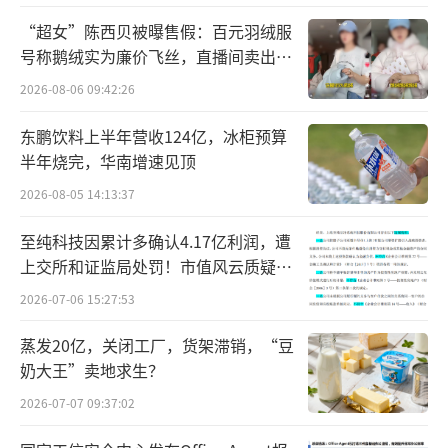
“超女”陈西贝被曝售假：百元羽绒服
号称鹅绒实为廉价飞丝，直播间卖出超
百万元
2026-08-06 09:42:26
东鹏饮料上半年营收124亿，冰柜预算
半年烧完，华南增速见顶
2026-08-05 14:13:37
至纯科技因累计多确认4.17亿利润，遭
上交所和证监局处罚！市值风云质疑其
财务问题，遭巨额索赔！
2026-07-06 15:27:53
华为P系列定位一直是拍照旗舰，Pura70
蒸发20亿，关闭工厂，货架滞销，“豆
也不例外，均采用后置三摄方案。比较有争议
奶大王”卖地求生？
的是背部镜头设计，凸出的三角形铭牌式造型
2026-07-07 09:37:02
见仁见智。