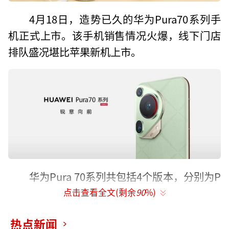
4月18日，造势已久的华为Pura70系列手
机正式上市。该手机销售情况火爆，线下门店
排队盛况堪比苹果新机上市。
华为Pura 70系列共包括4个版本，分别为P
ura70、Pura70 Pro、Pura70 Pro+以及Pura70
点击查看全文(剩余
90
%)
Ultra，售价分别为5499元起、6499元起、799
热点新闻
9元起以及9999元起，最高配置售价10999元。