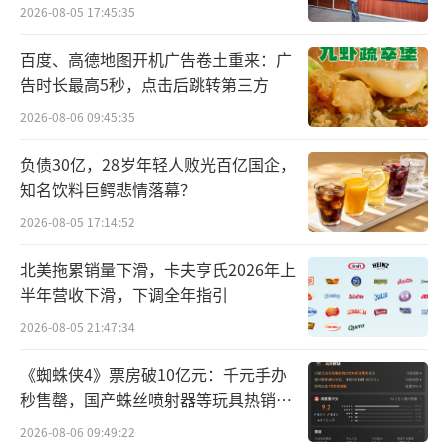
距。
2026-08-05 17:45:35
通信方面，华为官网页面明确Pura70系列
百度、高德地图开机广告卷土重来：广
支持灵犀通信，根据版本不同还集成了北斗卫
告时长最高5秒，点击后跳转第三方
星图片消息、天通卫星通信，但没有明确是否
2026-08-06 09:45:35
支持5G。参考此前上市的Mate60系列，华为P
负债30亿，28岁年轻人败光百亿国企，
ura70应该可以实现超过1000Mbps的数据传输
知名饮料巨鳄悲情落幕？
速度，超过4G速度。
2026-08-05 17:14:52
北美拖累销量下滑，卡夫亨氏2026年上
半年营收下滑，下调全年指引
2026-08-05 21:47:34
《蜘蛛侠4》票房破10亿元：千元手办
秒售罄，国产蛛丝喷射器等玩具热销海
外
2026-08-06 09:49:22