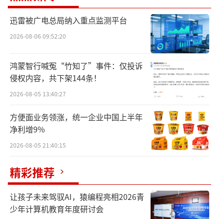
目前，仅有华为Pura 70 Pro和Pura70 Ultr
迅雷被广电总局纳入重点监测平台
a两个版本在售，Pura70和Pura70 Pro+则会在
2026-08-06 09:52:20
4月22日10点08分开售。
鸿蒙智行喊冤“竹知了”事件：仅投诉
性能尚可、主打拍照
侵权内容，共下架144条！
2026-08-05 13:40:27
华为Pura70定位高端市场，四款机型对标
苹果iPhone 15系列，售价也基本重合。
方便面业务领涨，统一企业中国上半年
净利增9%
配置方面，华为Pura70系列采用了麒麟90
2026-08-05 21:40:15
10系列芯片，通过网友在华为线下旗舰店的跑
精彩推荐
分截图来看，Geekbenc 6单核成绩为1442分，
多核4471分，性能接近高通骁龙8 Gen2，相比
让孩子未来驾驭AI，猿编程亮相2026青
苹果iPhone 15系列、小米14系列还是有些差
少年计算机教育年度研讨会