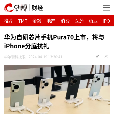
财经
推荐
TMT
金融
地产
消费
医药
酒业
IPO
华为自研芯片手机Pura70上市，将与
iPhone分庭抗礼
华尔街科技眼
2024-04-19 13:30:41