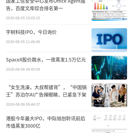
国家工信安全中心发布Office Agent报
告，百度文库综合排名第一
四款型号中，最受关注的莫过于Pura70Ult
2026-08-05 15:05:15
ra，搭载索尼5000万像素1英寸大底传感器伸缩
式主摄，5000万像素微距镜头及4000万像素超
宇树科技IPO，今日询价
广角镜头，支持3.5倍光学变焦及100倍数码变
2026-08-05 11:46:49
焦，超高速风驰闪拍功能甚至可清晰抓拍到高
速行驶的赛车。
SpaceX股价跳水，一夜蒸发1.5万亿元
2026-08-06 09:45:59
Pura70系列开售之际，华为终端总裁余承
东也不忘及时宣传一波汽车。余承东发微博表
“女生洗澡，大叔帮搓背”，“中国锅
示，Pura 70 Pro+可以清晰拍摄赛车的高速行
王”苏泊尔AI广告辣眼睛，已紧急下架
驶状态，并且顺便宣传了即将上市的智界S7，
2026-08-06 09:44:37
将其称之为“7系组合”，智界S7鸿蒙智能座舱
港股今年最大IPO，中际旭创聆讯前后
可以和华为Pura 70系列无缝互联，手机应用全
市值蒸发3000亿
量上车。