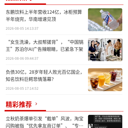
及增量部件的研发、生产、销售和服务。值得
东鹏饮料上半年营收124亿，冰柜预算
关注的是，不仅仅长安在拥抱华为，越来越多
半年烧完，华南增速见顶
的主机厂正在加入华为的朋友圈。
2026-08-05 14:13:37
“女生洗澡，大叔帮搓背”，“中国锅
王”苏泊尔AI广告辣眼睛，已紧急下架
2026-08-06 09:44:37
负债30亿，28岁年轻人败光百亿国企，
知名饮料巨鳄悲情落幕？
2026-08-05 17:14:52
精彩推荐
如果说中国新能源汽车产业的发展，前半
立秋奶茶爆单引发“截单”风波，淘宝
场起点是“电动化”，那么后半场发力点的一
闪购被指“优先拿友商订单”、“专挑