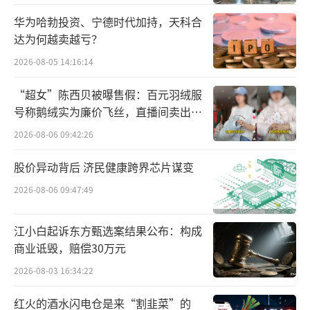
能驾驶方面的产品力，为“卖好车”打下坚实
华为哈勃投资、宁德时代加持，天科合
达为何越卖越亏？
基础。营销端，华为与“老伙计”长安汽车再
度携手，为“卖更多车”搭建更广阔的渠道。
2026-08-05 14:16:14
“超女”陈西贝被曝售假：百元羽绒服
号称鹅绒实为廉价飞丝，直播间卖出超
百万元
2026-08-06 09:42:26
股价异动背后 济民健康跨界芯片谋变
2026-08-06 09:47:49
江小白起诉东方甄选案结果公布：构成
商业诋毁，赔偿30万元
2026-08-03 16:34:22
红火的酒水闪电仓是来“割韭菜”的