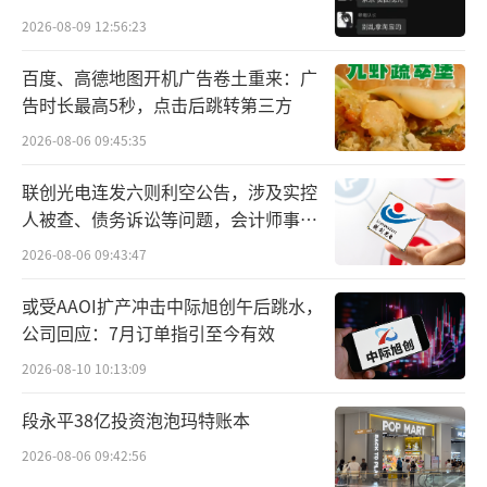
贵的拿”
定是“智能化”，因为这，才是真正的高段位
2026-08-09 12:56:23
关键竞争。
百度、高德地图开机广告卷土重来：广
告时长最高5秒，点击后跳转第三方
华为正在扩大朋友圈
2026-08-06 09:45:35
华为常务董事、智能汽车解决方案BU董事
联创光电连发六则利空公告，涉及实控
长余承东在和长安签约时候表示：“我们一直
人被查、债务诉讼等问题，会计师事务
认为，中国需要打造一个由汽车产业共同参与
所曾出具“保留意见”
2026-08-06 09:43:47
的电动化智能化开放平台，一个有‘火车
或受AAOI扩产冲击中际旭创午后跳水，
头’的开放平台。我们与长安深化合作，同时
公司回应：7月订单指引至今有效
还会与更多战略伙伴车企一起携手合作，不断
2026-08-10 10:13:09
探索开放共赢的新模式，共同抓住汽车行业电
动化智能化转型的机遇，实现我国汽车产业崛
段永平38亿投资泡泡玛特账本
起的梦想。”就目前来看，研发上，华为旗下
2026-08-06 09:42:56
的BU与长安共同成立了新公司，提升车型在智