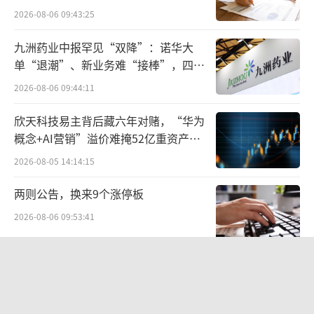
HUAWEIADS2.0高阶智驾系统首搭问界新
点”
2026-08-06 09:43:25
M7智驾版，实现高速、高架、快速路全国都能
九洲药业中报罕见“双降”：诺华大
开，在智能化、营销渠道能力多重加持下，智
单“退潮”、新业务难“接棒”，四大
选车模式的优势随交付爬坡有望逐渐显现。携
难关待闯
2026-08-06 09:44:11
手华为，以智能驾驶技术为核心卖点的赛力
斯，以数字化、智能化、物联网为核心，采用
欣天科技易主背后藏六年对赌，“华为
先进的制造运营管理系统和制造工艺流程，能
概念+AI营销”溢价难掩52亿重资产考
验
够快速精准地进行规模化定制生产。赛力斯能
2026-08-05 14:14:15
够在严格的品控标准下，实现关键工序100％自
两则公告，换来9个涨停板
动化生产，既提升了生产效率，又能够保证产
2026-08-06 09:53:41
品品质。
SpaceX股价跳水，一夜蒸发1.5万亿元
特别是在2023年9月12日AITO问界新M7获
市场认可后，今年即将上市的AITO问界M9预订
2026-08-06 09:45:59
也已突破20000辆，无疑证明了智能化车型产品