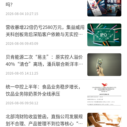
前期与华为汽车BU合作的赛力斯（小康股
吗？
份）就尝到了甜头。双方在2022年5月20日推
2026-08-04 10:27:15
出的AITO问界M5车型的生产制造到用户用车全
价值链。赛力斯负责研发、制造、交付、服务
营收暴增22倍仍亏2580万元，集益威闯
关科创板背后深陷客户依赖与无实控人
以及创造全生命周期的用车体验。华为则深度
困局
2026-08-06 09:45:09
参与产品定义、品控及渠道销售。问界M5将在
华为渠道以智选车身份销售，这是华为帮车
贝肯能源二次“易主”：原实控人溢价
企“造好车、卖好车”的实践。一个专卖店，
40%“清仓”离场，潘兵联合新洋丰、
宏科百世拟入主
光一天的销量就有18台。
2026-08-05 14:11:25
余承东曾在发布会上强调：“问界M5的外
统一中控上半年：食品业务稳步增长，
饮品业务除奶茶外全线承压
观、内饰、性能，是按照百万豪车的要求打造
2026-08-06 09:56:12
的。”而且在续航等可以秒杀燃油车和电动
车。
北部湾财险收监管函，直指公司发展规
划不合理、产品管理不到位等核心“痛