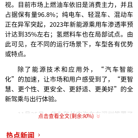
视。目前市场上燃油车依旧是消费主力，并且
占据保有量96.8%；纯电车、轻混车、混动车
正在异军突起，2023年新能源乘用车渗透率预
计达到35%左右；氢燃料车也在局部试点。由
此可见，在不同的运行场景下，车型各有优势
或特点。
除了能源技术和应用外，“汽车智能
化”的加速，让市场和用户感受到了，“更智
慧、更个性、更安全、更舒适、更美好”的全
新驾乘与出行体验。
11月25日，华为和长安汽车在深圳签署了
点击查看全文(剩余
90
%)
《投资合作备忘录》。经协商，华为拟成立一
家新公司，聚焦智能网联汽车的智能驾驶系统
热点新闻