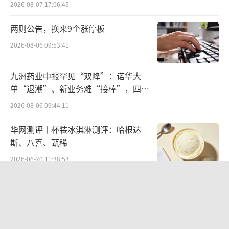
2026-08-07 17:06:45
小鹏4月份销量为9393辆，同比增长3
3%，未能突破1万辆，和巅峰时期相比仍有不
两则公告，换来9个涨停板
小差距。而凭借L6的畅销，理想汽车已经重回
2026-08-06 09:53:41
新势力销量榜首的位置，而蔚来在BaaS方案调
整后，订单量也有了显著提升，尤其是最近发
九洲药业中报罕见“双降”：诺华大
单“退潮”、新业务难“接棒”，四大
布了全新的乐道L60，也揽获了超出预期的单
难关待闯
量。接下来，似乎要等待小鹏的发力期了。
2026-08-06 09:44:11
（责
任编辑：zx0600）
华网测评丨杯装冰淇淋测评：哈根达
斯、八喜、甄稀
2026-06-20 11:38:53
北部湾财险收监管函，直指公司发展规
划不合理、产品管理不到位等核心“痛
点”
2026-08-06 09:43:25