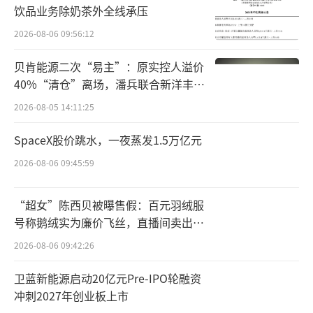
驶部门等。一位理想员工称，他接触到几位员
饮品业务除奶茶外全线承压
工是“当天被通知优化，当天离职”。当招聘
2026-08-06 09:56:12
需求减少，招聘部便是首先要优化的部门。招
贝肯能源二次“易主”：原实控人溢价
聘部去年年底扩张到超过200人，目前整体部门
40%“清仓”离场，潘兵联合新洋丰、
剩下不到50人的规模，其中社招只有20—30人
宏科百世拟入主
2026-08-05 14:11:25
在职，部门裁员比例超过70%。
SpaceX股价跳水，一夜蒸发1.5万亿元
从2022年开始，何小鹏和理想创始人李想
2026-08-06 09:45:59
经常在微博上“对线”。其中最令外界印象深
刻的是2023年李想在其微博嘲笑友商销量
“超女”陈西贝被曝售假：百元羽绒服
号称鹅绒实为廉价飞丝，直播间卖出超
是“仨瓜俩枣”，以及“这点作战都受不了,难
百万元
道是巨婴吗？”不过，随着今年MEGA发布失利
2026-08-06 09:42:26
之后，这些话语的回旋镖也打到了理想自己身
卫蓝新能源启动20亿元Pre-IPO轮融资
上。
冲刺2027年创业板上市