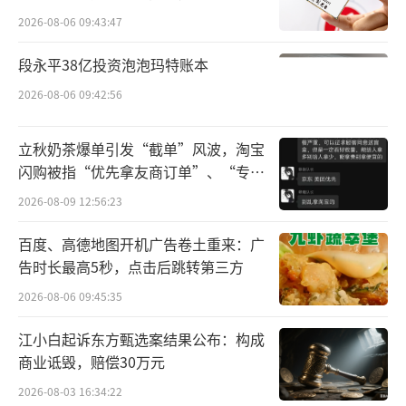
优化比例超过 18%。2023 年财报显示，理想汽
所曾出具“保留意见”
2026-08-06 09:43:47
车近3.16万人，同比增长63%。按照优化比例
来计算，这轮优化涉及超过 5600 人。具体而
段永平38亿投资泡泡玛特账本
言，销售服务运营部门优化超过400人，招聘部
2026-08-06 09:42:56
会从原来的200多人缩减至40—50人，智驾团队
立秋奶茶爆单引发“截单”风波，淘宝
会缩减至1000人以内。
闪购被指“优先拿友商订单”、“专挑
贵的拿”
理想这轮人员调整，起初很温和。今年年
2026-08-09 12:56:23
初到 3 月，理想汽车一直在清理低绩效员工，
百度、高德地图开机广告卷土重来：广
去年被评为“I”、“F”绩效的员工会被波
告时长最高5秒，点击后跳转第三方
及。“在一些业务团队，低绩效员工只会涉及
2026-08-06 09:45:35
单个团队人数的 10%”，一位接近理想的知情
江小白起诉东方甄选案结果公布：构成
人士称，“不足几百人规模”。
商业诋毁，赔偿30万元
其中，HR部门是当时调整最大的部门之
2026-08-03 16:34:22