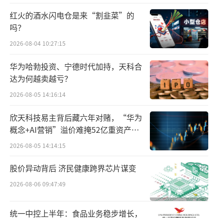
一。年初，近百个HR离职。知情人士称，4 月
红火的酒水闪电仓是来“割韭菜”的
底，管理层通过了最终的优化名单，这轮裁员
吗？
优化正式启动于 5 月第一周，大部分会在 5 月
2026-08-04 10:27:15
底前结束，对优化员工实行 N+1 赔偿。理想汽
华为哈勃投资、宁德时代加持，天科合
车希望在 6 月 15 日员工股票解禁之前完成大部
达为何越卖越亏？
分的人员优化计划，这样一来可以节省一部分
2026-08-05 14:16:14
为员工进行股票兑现的成本。
欣天科技易主背后藏六年对赌，“华为
总体目标是降低社招在全公司的占比，提
概念+AI营销”溢价难掩52亿重资产考
高校招比例。“会优先保护2022-2024级的校招
验
2026-08-05 14:14:15
生，如果保不住的情况下，2022级的校招生优
股价异动背后 济民健康跨界芯片谋变
先”，上述人士称。
2026-08-06 09:47:49
另外从多位独立信源处获悉，此次优化较
多的部门是招聘部、销售服务运营部和智能驾
统一中控上半年：食品业务稳步增长，