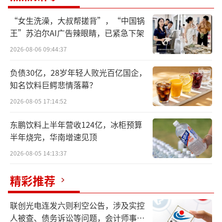
“女生洗澡，大叔帮搓背”，“中国锅
王”苏泊尔AI广告辣眼睛，已紧急下架
2026-08-06 09:44:37
负债30亿，28岁年轻人败光百亿国企，
知名饮料巨鳄悲情落幕？
这条微博被认为是内涵了理想汽车。特别
2026-08-05 17:14:52
是“一脚油门一脚刹车”被认为是指理想汽车
在17日被爆出的大裁员消息。去年理想曾因为
东鹏饮料上半年营收124亿，冰柜预算
对市场看涨，因而在人员上进行了扩充。不
半年烧完，华南增速见顶
过，在今年MEGA失利之后，理想似乎一直在进
2026-08-05 14:13:37
行收缩。
精彩推荐
据媒体5月16日消息，五一假期之后，理想
联创光电连发六则利空公告，涉及实控
内部正在进行新一轮全公司的人员优化，整体
人被查、债务诉讼等问题，会计师事务