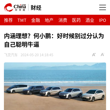
财经
推荐
TMT
金融
地产
消费
医药
酒业
IPO
内涵理想？何小鹏：好时候别过分认为
自己聪明牛逼
飞灵汽车
2024-05-20 14:18:45