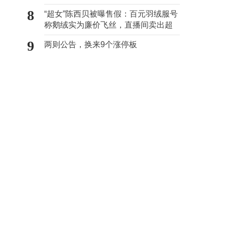
验
8
“超女”陈西贝被曝售假：百元羽绒服号
称鹅绒实为廉价飞丝，直播间卖出超
百万元
9
两则公告，换来9个涨停板