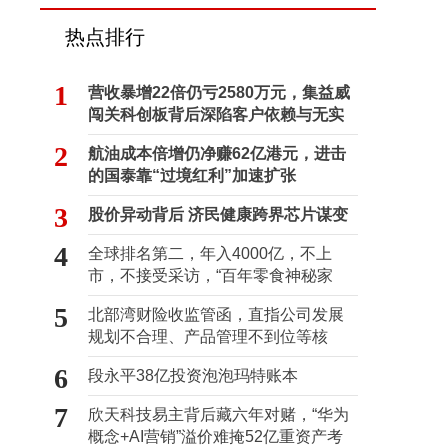
热点排行
1
营收暴增22倍仍亏2580万元，集益威
闯关科创板背后深陷客户依赖与无实
控人困局
2
航油成本倍增仍净赚62亿港元，进击
的国泰靠“过境红利”加速扩张
3
股价异动背后 济民健康跨界芯片谋变
4
全球排名第二，年入4000亿，不上
市，不接受采访，“百年零食神秘家
族”浮出水面？
5
北部湾财险收监管函，直指公司发展
规划不合理、产品管理不到位等核
心“痛点”
6
段永平38亿投资泡泡玛特账本
7
欣天科技易主背后藏六年对赌，“华为
概念+AI营销”溢价难掩52亿重资产考