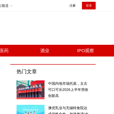
方频道
注册
登录
医药
酒业
IPO观察
热门文章
中国内地市场托底，太古
可口可乐2026上半年营收
创新高
澳优乳业与无锡特食院达