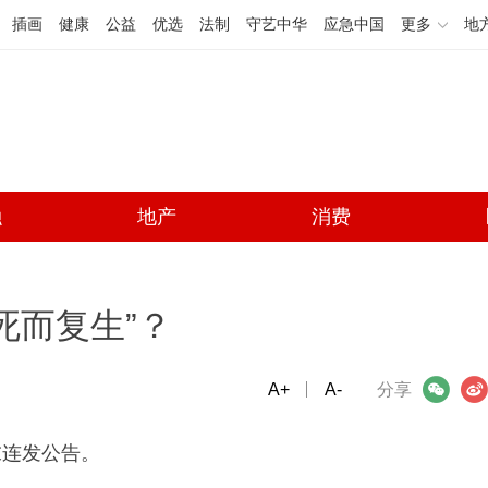
插画
健康
公益
优选
法制
守艺中华
应急中国
更多
地
融
地产
消费
死而复生”？
A+
微信
A-
微博
分享
末连发公告。