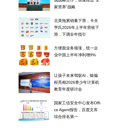
成战略合作，加速推进“全
家营养”战略
北美拖累销量下滑，卡夫
亨氏2026年上半年营收下
滑，下调全年指引
方便面业务领涨，统一企
业中国上半年净利增9%
让孩子未来驾驭AI，猿编
程亮相2026青少年计算机
教育年度研讨会
国家工信安全中心发布Offi
ce Agent报告，百度文库
综合排名第一