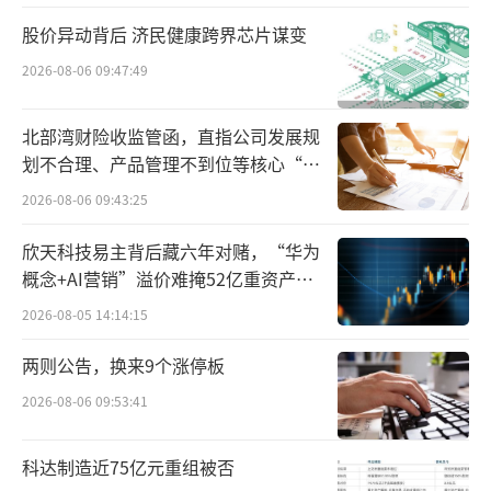
月份新款001的投放，极氪销量增速更加迅猛。
股价异动背后 济民健康跨界芯片谋变
在刚刚过去的5月份，极氪交付量达18,616辆，
创单月交付新高。
2026-08-06 09:47:49
既然单靠纯电产品就取得了不错的销量，
北部湾财险收监管函，直指公司发展规
那极氪为什么还要被视为“落后技术”的增程
划不合理、产品管理不到位等核心“痛
点”
呢？关键还是在未来的增长上。根据中汽协数
2026-08-06 09:43:25
据，4月份，新能源车销量68.4万辆，同比上升
欣天科技易主背后藏六年对赌，“华为
38.32%，环比下降3.2%。其中，纯电车型销
概念+AI营销”溢价难掩52亿重资产考
量同比增长25%，插电混动车型同比增长6
验
2026-08-05 14:14:15
8%，增程车型销量同比增长57%，插混和增程
两则公告，换来9个涨停板
增速明显高于纯电。
2026-08-06 09:53:41
在极氪当下的销量结构中，001占据着绝对
的销量大头，而X、007和009三款车型的销量
科达制造近75亿元重组被否