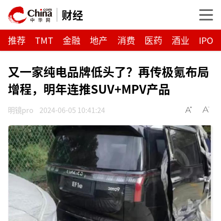
财经
推荐
TMT
金融
地产
消费
医药
酒业
IPO
又一家纯电品牌低头了？再传极氪布局
增程，明年连推SUV+MPV产品
明镜pro
2024-06-05 10:41:24