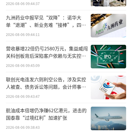
2026-08-06 09:44:37
决反对增程的小鹏汽车CEO何小鹏，也首度松
九洲药业中报罕见“双降”：诺华大
口称，对小鹏来说应该思考在增程领域中下一
单“退潮”、新业务难“接棒”，四大
代增程是什么样的。这些车企路线和态度转变
难关待闯
2026-08-06 09:44:11
的原因很明显——销量不佳。
营收暴增22倍仍亏2580万元，集益威闯
在里程焦虑依然存在的今天，以理想、问
关科创板背后深陷客户依赖与无实控人
界为代表的增程赛道的火热，为这些纯电车企
困局
2026-08-06 09:45:09
提供了获得销量的机会赛道。而今年在纯电产
联创光电连发六则利空公告，涉及实控
品上吃瘪的理想，也表态所有纯电产品延迟到
人被查、债务诉讼等问题，会计师事务
明年发布，销售重点回归增程L系列。
所曾出具“保留意见”
2026-08-06 09:43:47
对比上述品牌，极氪要做增程的消息显然
航油成本倍增仍净赚62亿港元，进击的
更令人意外。在目前的纯电新品牌中，极氪是
国泰靠“过境红利”加速扩张
除了埃安和蔚来外，卖得最好的品牌。而随着3
2026-08-06 09:38:43