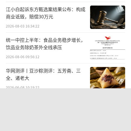
式的腾势D9，则已经成为MPV市场中的销冠。
江小白起诉东方甄选案结果公布：构成
在现阶段，极氪009想要销量止跌，加个油箱不
商业诋毁，赔偿30万元
失为一条可行的路径。
2026-08-03 16:34:22
统一中控上半年：食品业务稳步增长，
饮品业务除奶茶外全线承压
2026-08-06 09:56:12
华网测评丨豆沙粽测评：五芳斋、三
全、诸老大
2026-06-08 10:19:22
贝肯能源二次“易主”：原实控人溢价
40%“清仓”离场，潘兵联合新洋丰、
宏科百世拟入主
实际上，正如前文所说，早在2023年年
2026-08-05 14:11:25
底，就有消息说极氪将推出增程版车型，并且