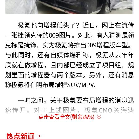
极氪也向增程低头了？近日，网上在流传
一张挂领克标的009图片。对此，有人猜测是领
克标是掩饰，实为极氪将推出009增程版车型。
与此同时，还有自媒体爆料称，极氪从去年年
底就在做增程，且内部已经成立了项目组，规
划里面的增程器有两个版本。另外，还有消息
称极氪将在明布局增程SUV/MPV。
一时之间，关于极氪要布局增程的消息迅
速传开。对于上述图片，极氪CMO关海涛
点击查看全文(剩余
88
%)
用“谣言”二次进行否认。而对于极氪是否已
经布局增程以及后续规划，暂时还没有更多的
热点新闻