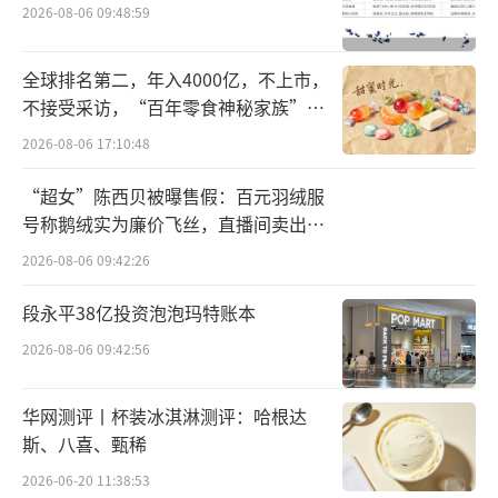
则一直在走下坡路。根据第三方统计的2024年1
2026-08-06 09:48:59
月1日—2024年5月26日的新势力车型销量TOP
10榜单中，001被一众插混和增程车型包围，这
全球排名第二，年入4000亿，不上市，
不接受采访，“百年零食神秘家族”浮
既说明了001自身足够能打的产品力，也表明其
出水面？
面临竞争的严峻。
2026-08-06 17:10:48
“超女”陈西贝被曝售假：百元羽绒服
纯电这条路没这么好走的另一个例证是极
号称鹅绒实为廉价飞丝，直播间卖出超
氪009。这款车型一下将50万元+纯电+MPV三
百万元
2026-08-06 09:42:26
种不利Buff叠满，其月销量在去年还能勉强保
持在1600—2300辆之间的水平。但在进入2024
段永平38亿投资泡泡玛特账本
年以后，009销量出现直线下滑，已经连续三个
2026-08-06 09:42:56
月（5月数据暂无）月销在500辆之下，同样在
这条路线上栽了跟头的还有理想MEGA。
华网测评丨杯装冰淇淋测评：哈根达
斯、八喜、甄稀
形成鲜明对比的是，一早就布局了插混形
2026-06-20 11:38:53