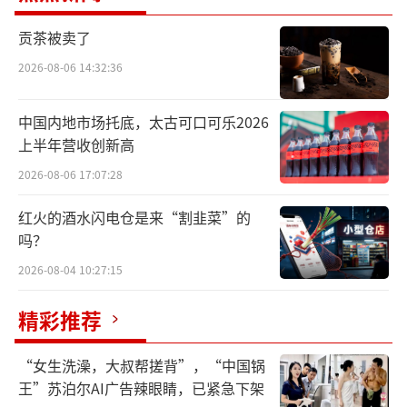
官方回复。而就在稍早前的4月，极氪安聪慧还
表态，将继续聚焦纯电动汽车，没有考虑增程
贡茶被卖了
式车型。
2026-08-06 14:32:36
中国内地市场托底，太古可口可乐2026
上半年营收创新高
2026-08-06 17:07:28
红火的酒水闪电仓是来“割韭菜”的
吗？
2026-08-04 10:27:15
360董事长周鸿祎微博中一段爆料
精彩推荐
不过，就行业来看从零跑、哪吒和岚图，
“女生洗澡，大叔帮搓背”，“中国锅
到正在规划纯电增程产品的阿维塔和智己，从
王”苏泊尔AI广告辣眼睛，已紧急下架
纯电专项增程的品牌日渐变多，甚至连此前坚