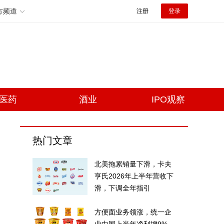
方频道
注册
登录
医药
酒业
IPO观察
热门文章
北美拖累销量下滑，卡夫
亨氏2026年上半年营收下
滑，下调全年指引
方便面业务领涨，统一企