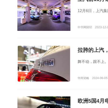
12月6日，上汽
中华网财经
2023-12-
拉胯的上汽，
舞不动，跟不上
华商韬略
2024-06-05
欧洲5国4月