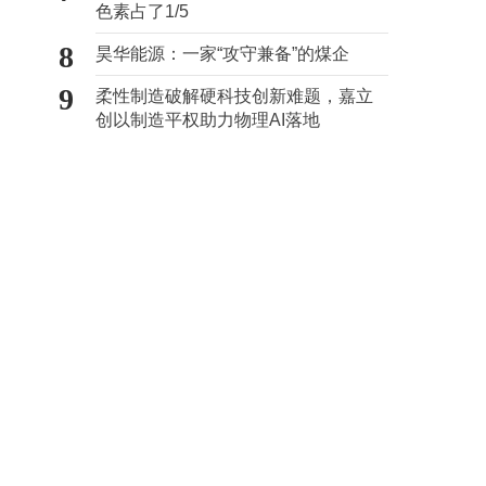
色素占了1/5
8
昊华能源：一家“攻守兼备”的煤企
9
柔性制造破解硬科技创新难题，嘉立
创以制造平权助力物理AI落地