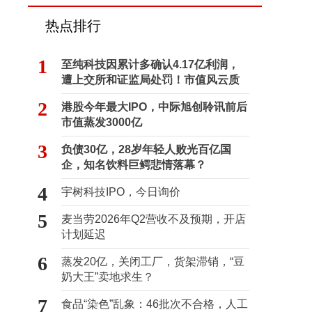
热点排行
1
至纯科技因累计多确认4.17亿利润，
遭上交所和证监局处罚！市值风云质
疑其财务问题，遭巨额索赔！
2
港股今年最大IPO，中际旭创聆讯前后
市值蒸发3000亿
3
负债30亿，28岁年轻人败光百亿国
企，知名饮料巨鳄悲情落幕？
4
宇树科技IPO，今日询价
5
麦当劳2026年Q2营收不及预期，开店
计划延迟
6
蒸发20亿，关闭工厂，货架滞销，“豆
奶大王”卖地求生？
7
食品“染色”乱象：46批次不合格，人工