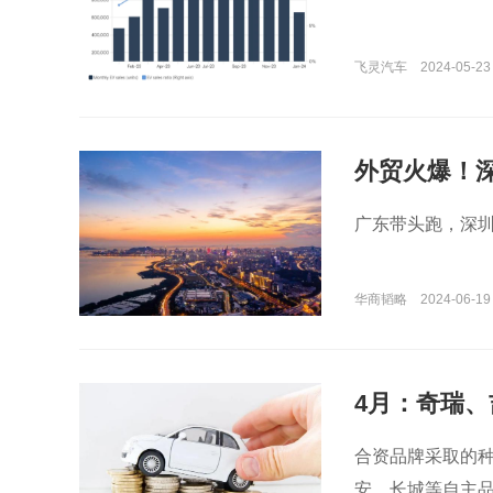
飞灵汽车
2024-05-23 
外贸火爆！
广东带头跑，深
华商韬略
2024-06-19
4月：奇瑞、
合资品牌采取的
安、长城等自主