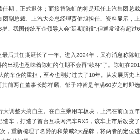
续任期，正式退休；而接替陈虹的将是现任上汽集团总裁
集团副总裁、上汽大众总经理贾健旭担任。资料显示，上
63岁。我国传统车企领导人会“延期服役”,但通常没有超过6
最后其任期延长了一年。进入2024年，又有消息称陈虹
的出现也意味着陈虹的任期不会再“续杯”了。陈虹在201
大的车企的重担，至今也刚好过去了10年。从发展历史上
休,而其前两任董事长陈祥麟、郁子冲皆是年满60岁之时即选
进行大调整大搞自主。在自主乘用车板块，上汽在前面五年
巴造车，打造了首台互联网汽车RX5，该车上市后改变了
其次，重新梳理了名爵的和荣威2大品牌，将两者的定位进