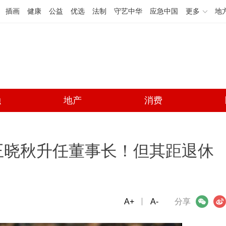
插画
健康
公益
优选
法制
守艺中华
应急中国
更多
地
融
地产
消费
王晓秋升任董事长！但其距退休
A+
微信
A-
微博
分享