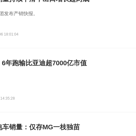
集团发布产销快报。
06 18:01:04
6年跑输比亚迪超7000亿市值
。
 14:35:28
电车销量：仅存MG一枝独苗