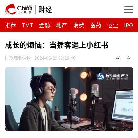
财经
推荐
TMT
金融
地产
消费
医药
酒业
IPO
成长的烦恼：当播客遇上小红书
陆玖商业评论
2024-06-20 09:18:46