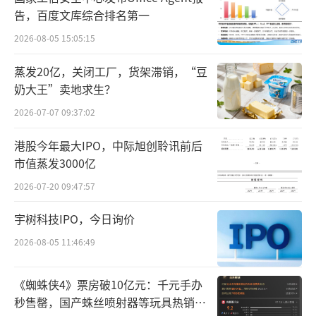
告，百度文库综合排名第一
合了算法机制，那么流量和互动转化，大概率
2026-08-05 15:05:15
是不会差的。
蒸发20亿，关闭工厂，货架滞销，“豆
不过，在进入播客对接群后，陆玖商业评
奶大王”卖地求生？
论发现，小红书所设想的播客形式，或许跟播
2026-07-07 09:37:02
客制作人们的预期不太一样。
港股今年最大IPO，中际旭创聆讯前后
首先在准入标准上，小红书要求入驻的播
市值蒸发3000亿
客主理人们的粉丝规模，在小宇宙（一款播客A
2026-07-20 09:47:57
PP）上的规模需要1000+。在一些行业垂类播
宇树科技IPO，今日询价
客“百粉接单”的商业化标准来看，这个体量
2026-08-05 11:46:49
的小宇宙播客，至少也在中腰部以上的水准。
其次在内容类型上，同样也契合“小红
《蜘蛛侠4》票房破10亿元：千元手办
秒售罄，国产蛛丝喷射器等玩具热销海
书”最高频的内容赛道，譬如职场心理、自我