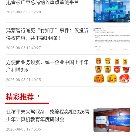
迅雷被广电总局纳入重点监测平台
容社区或许已经很大——但对于一个兼容并包，
2026-08-06 09:52:20
同时涵盖短视频、图文、直播、且变现业务蓬
勃发展的复合型平台而言，仍然捉襟见肘。
鸿蒙智行喊冤“竹知了”事件：仅投诉
侵权内容，共下架144条！
这也就不难理解，到目前为止，小红书为
2026-08-05 13:40:27
何仍不急于变现，而专注于引入更多的内容形
态。近期对于播客主播的扶持，也是“内容——
方便面业务领涨，统一企业中国上半年
流量——变现”思路的外在表征之一。
净利增9%
2026-08-05 21:40:15
各种迹象显示，无论是做电商还是内容，
小红书一直以来都致力于打造“具有小红书调
精彩推荐
性的原生博主”，此次对于播客的扶持方向亦
让孩子未来驾驭AI，猿编程亮相2026青
然。
少年计算机教育年度研讨会
但一直以来，播客作为互联网媒介形态中
2026-08-05 17:45:35