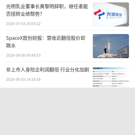
光明乳业董事长黄黎明辞职，继任者能
收听体验。
否扭转业绩颓势？
一旦转换到直播赛道则不然。一方面，作
2026-07-03 20:05:22
为即时性内容媒介，除了预先准备的直播脚
SpaceX首份财报：营收近翻倍股价却
本，播客主理人必须依靠即时反应进行直播。
跳水
固然其自身的知识储备可以进行相关直播，但
2026-08-06 09:49:53
相对于制作更为精良的播客，在同主题的情况
非上市人身险企利润翻倍 行业分化加剧
下，内容质量大概率不会比播客更好。
2026-08-05 14:18:39
更重要的是，同为信息媒介，直播和播客
的存在意义，实际上是不太一样的。
华夏银行迎来“北银系”高管密集补位
合规阵痛与治理变局交织
直播到播客的距离
2026-08-05 16:27:55
如果单看二者内容本身，实际上播客与直
“牙膏第一股”正式易主，广西国控
播的区别并不算大。当然，仅仅指知识直播和