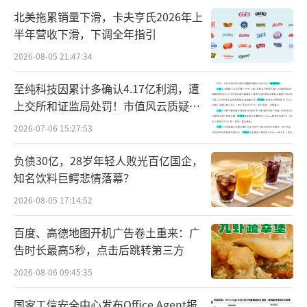
平均信息密度较低、变现效率较差的媒介类
北美拖累销量下滑，卡夫亨氏2026年上
型，小红书将其引入并扶持，能否形成“小红
半年营收下滑，下调全年指引
书调性”尚未可知。其媒介特点与小红书
2026-08-05 21:47:34
的“强工具”属性能否兼容，同样也是一个未
至纯科技因累计多确认4.17亿利润，遭
知数。
上交所和证监局处罚！市值风云质疑其
财务问题，遭巨额索赔！
上小红书，“看”播客
2026-07-06 15:27:53
在大多数播客制作人的认知里，小红书作
负债30亿，28岁年轻人败光百亿国企，
知名饮料巨鳄悲情落幕？
为中文互联网“最后一片应许之地”，无论是
2026-08-05 17:14:52
涨粉还是变现速度。
百度、高德地图开机广告卷土重来：广
一位播客制作人这样告诉陆玖商业评论，
告时长最高5秒，点击后跳转第三方
促使其作出这种判断的核心依据，来源于小红
2026-08-06 09:45:35
书自身的搜索机制和流量的长尾效应。只要内
容主题足够高频，能被用户搜索到，抑或是契
国家工信安全中心发布Office Agent报