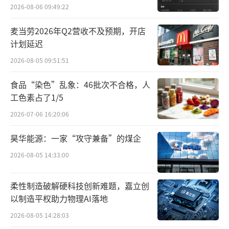
外
2026-08-06 09:49:22
成长、生活方式、法律财经等等。不过针对播
客主理人，小红书额外的内容要求则是：有干
麦当劳2026年Q2营收不及预期，开店
货和专业内容，且有对谈形式的故事输出， 形
计划延迟
式还需要是直播——
2026-08-05 09:51:51
众所周知，作为以音频存在的媒介形式，
食品“染色”乱象：46批次不合格，人
工色素占了1/5
无论是否预先准备主题，其内容生产流程必然
2026-07-06 16:20:06
是非即时的。都存在“内容上传——用户收
听”的时间差。
昊华能源：一家“攻守兼备”的煤企
2026-08-05 14:33:00
这样做当然有其必要性——一方面，无论是
故事型或者对谈型的播客节目，其内容生产必
柔性制造破解硬科技创新难题，嘉立创
然会产生无效信息和计划外的敏感信息。而这
以制造平权助力物理AI落地
些多余内容往往需要播客主理人在后期剪辑时
2026-08-05 14:28:03
进行处理，以增加信息密度，进而提高听众的