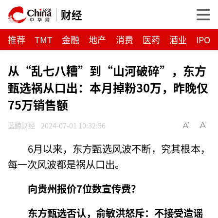
财经
推荐
TMT
金融
地产
消费
医药
酒业
IPO
从“乱七八糟”到“山河破碎”，东方
甄选祸从口出：本月掉粉30万，昨晚仅
75万销售额
蓝鲸财经
2024-07-01 10:32:56
6月以来，东方甄选风波不断，究其根本，
每一次风波都是祸从口出。
向贵州报价7位数宣传费？
东方甄选否认，俞敏洪怒斥：不接受造谣