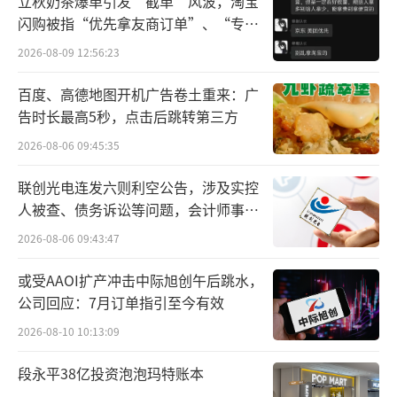
立秋奶茶爆单引发“截单”风波，淘宝
方甄选要求和收取坑位费、宣传费”。
闪购被指“优先拿友商订单”、“专挑
贵的拿”
2026-08-09 12:56:23
对此，东方甄选严正声明：“对任何妄图
通过恶意中伤、污蔑、炮制谣言对我们进行诋
百度、高德地图开机广告卷土重来：广
告时长最高5秒，点击后跳转第三方
毁的不法分子，我们将第一时间报警，拿起法
律武器坚决捍卫东方甄选的合法权益。”
2026-08-06 09:45:35
联创光电连发六则利空公告，涉及实控
当晚，俞敏洪也在个人抖音账号上转载了
人被查、债务诉讼等问题，会计师事务
上述声明，并配文“我们接受批评，但我们不
所曾出具“保留意见”
2026-08-06 09:43:47
接受造谣和诽谤！！”
或受AAOI扩产冲击中际旭创午后跳水，
东方甄选发布此声明的起因是一条“收取
公司回应：7月订单指引至今有效
天价坑位费”的消息，相关消息中描述
2026-08-10 10:13:09
称：“我们贵州从去年开始，负责文旅的省长
段永平38亿投资泡泡玛特账本
亲自带队去北京邀请团队再来贵州做文旅宣