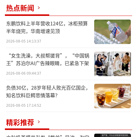
热点新闻
东鹏饮料上半年营收124亿，冰柜预算
半年烧完，华南增速见顶
2026-08-05 14:13:37
“女生洗澡，大叔帮搓背”，“中国锅
王”苏泊尔AI广告辣眼睛，已紧急下架
2026-08-06 09:44:37
负债30亿，28岁年轻人败光百亿国企，
知名饮料巨鳄悲情落幕？
东方甄选表示，公司一贯合法经营，诚信
2026-08-05 17:14:52
经营，从来没找政府要过宣传费，也坚持不向
精彩推荐
任何企业、商家收取所谓坑位费用。但是，网
络上近期出现许多有组织的造谣抹黑，说“东