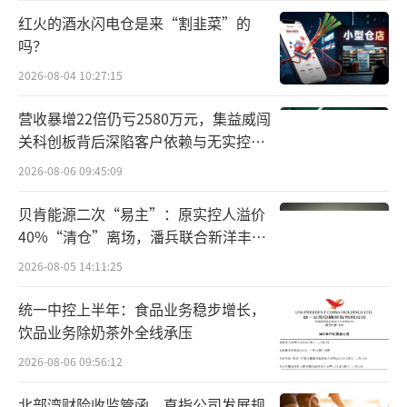
红火的酒水闪电仓是来“割韭菜”的
吗？
2026-08-04 10:27:15
营收暴增22倍仍亏2580万元，集益威闯
关科创板背后深陷客户依赖与无实控人
困局
2026-08-06 09:45:09
贝肯能源二次“易主”：原实控人溢价
“文旅+直播”对东方甄选有多重要？
40%“清仓”离场，潘兵联合新洋丰、
宏科百世拟入主
事实上，作为知识型直播赛道的开创者，
2026-08-05 14:11:25
东方甄选不收坑位费早已是行业公开的秘密。
统一中控上半年：食品业务稳步增长，
饮品业务除奶茶外全线承压
两年前，俞敏洪一次直播时公开表
2026-08-06 09:56:12
态：“东方甄选绝不允许收任何坑位费，这样
商家跟我们的合作就变成了特别纯粹的生意关
北部湾财险收监管函，直指公司发展规