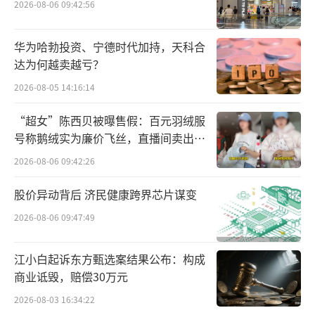
传，而且以与辉同行名义向贵州报价七位数宣
2026-08-06 09:42:56
传费。”
华为哈勃投资、宁德时代加持，天科合
该消息发酵后，东方甄选第一时间进行了
达为何越卖越亏？
辟谣。
2026-08-05 14:16:14
“超女”陈西贝被曝售假：百元羽绒服
号称鹅绒实为廉价飞丝，直播间卖出超
百万元
2026-08-06 09:42:26
股价异动背后 济民健康跨界芯片谋变
2026-08-06 09:47:49
江小白起诉东方甄选案结果公布：构成
商业诋毁，赔偿30万元
2026-08-03 16:34:22