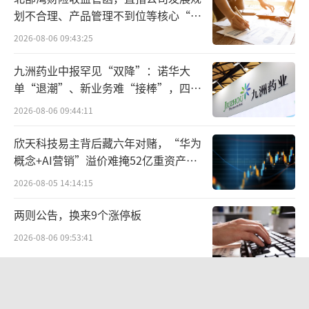
划不合理、产品管理不到位等核心“痛
系，而不是绑架关系。”
点”
2026-08-06 09:43:25
俞敏洪认为，收取坑位费会使商家倒过来
九洲药业中报罕见“双降”：诺华大
绑架平台，最终平台为了赚钱，无论产品是否
单“退潮”、新业务难“接棒”，四大
合格，都会放上去，主播一边在直播间声嘶力
难关待闯
2026-08-06 09:44:11
竭地叫卖产品，一边拿着坑位费，这不应该是
好的模式。
欣天科技易主背后藏六年对赌，“华为
概念+AI营销”溢价难掩52亿重资产考
今年3月，董宇辉也在直播间公开声明
验
2026-08-05 14:14:15
称：“与辉同行从开播以来，从未收取过任何
两则公告，换来9个涨停板
商家坑位费，选品原则完全以商品品质、服务
为准。如果有人声称花钱就能上直播间，建议
2026-08-06 09:53:41
商家不要犹豫直接报警。”
SpaceX股价跳水，一夜蒸发1.5万亿元
2026-08-06 09:45:59