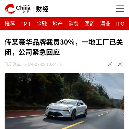
财经
推荐
TMT
金融
地产
消费
医药
酒业
IPO
传某豪华品牌裁员30%，一地工厂已关
闭，公司紧急回应
飞灵汽车
2024-07-09 10:44:10