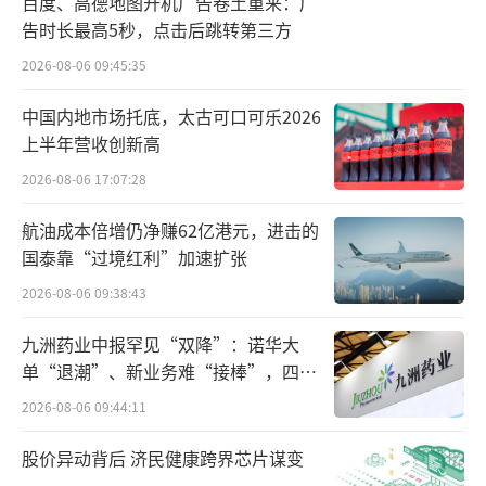
日收盘价都低于1美元，该公司将受到退市警
百度、高德地图开机广告卷土重来：广
告时长最高5秒，点击后跳转第三方
告。如果在被警告后的180天内，未达到连续10
个交易日收盘价格大于1美元的整改标准，将面
2026-08-06 09:45:35
临停牌或退市。截止发稿，极星股价为1.40元/
中国内地市场托底，太古可口可乐2026
股，增长6.89%。
上半年营收创新高
2026-08-06 17:07:28
航油成本倍增仍净赚62亿港元，进击的
国泰靠“过境红利”加速扩张
2026-08-06 09:38:43
九洲药业中报罕见“双降”：诺华大
单“退潮”、新业务难“接棒”，四大
难关待闯
2026-08-06 09:44:11
股价异动背后 济民健康跨界芯片谋变
接连的裁员、股价下跌与极星的市场表现