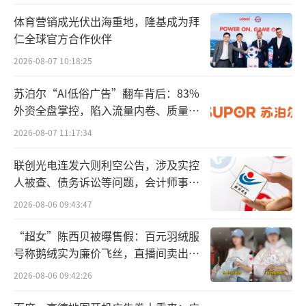
体育营销成光伏出海重地，隆基成为拜
此外，关于极星成都工厂，在今年年初就
仁全球官方合作伙伴
有消息称该工厂将集体搬迁至重庆。极星方面
2026-08-07 10:18:25
当时给出的回复是，这一传闻不属实，极星3将
苏泊尔“AI低俗广告”翻车背后：83%
会在成都工厂量产，而重庆极星工厂则是极星
外资全盘掌控，陷入流量内卷、质量频
在国内市场的新增产能，预计首款量产车型是
发的负循环
2026-08-07 11:17:34
极星5。另外，极星2是在吉利台州工厂生产，
极星4是在吉利杭州湾工厂生产。
联创光电连发六则利空公告，涉及实控
人被查、债务诉讼等问题，会计师事务
另一个有关极星的利空消息是，自从5月21
所曾出具“保留意见”
2026-08-06 09:43:47
日以来，极星股价持续下跌。截至7月5日美股
“超女”陈西贝被曝售假：百元羽绒服
收盘，极星股价为0.89美元/股，已经连续31个
号称鹅绒实为廉价飞丝，直播间卖出超
交易日股价低于1美元。按照纳斯达克（Nasda
百万元
2026-08-06 09:42:26
q）交易所规定，如果股票连续30个交易日的每