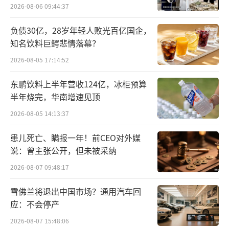
2026-08-06 09:44:37
今年1月16日，极星再度宣布，在全球范围内裁
负债30亿，28岁年轻人败光百亿国企，
减约450名员工，占其员工总数的15%左右。不
知名饮料巨鳄悲情落幕？
过，当时极星中国称，此次裁员并不涉及中国
2026-08-05 17:14:52
市场，这一回应也算是给国内员工喂了一
颗“定心丸”。而在前两天发布的一季报中，
东鹏饮料上半年营收124亿，冰柜预算
极星汽车表示，上述裁员计划已经实施完成。
半年烧完，华南增速见顶
2026-08-05 14:13:37
患儿死亡、瞒报一年！前CEO对外媒
说：曾主张公开，但未被采纳
2026-08-07 09:48:17
雪佛兰将退出中国市场？通用汽车回
应：不会停产
2026-08-07 15:48:06