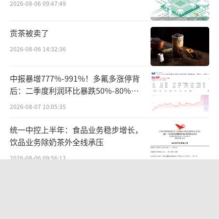
2026-08-06 09:47:49
有着直接的关系。今年一季度，极星全球销量
为7221辆，同比减少了40.2%。反映到财务数
贡茶被卖了
据上，一季度极星营收为3.453亿美元，同比下
2026-08-06 14:32:36
滑了36%；净亏损从去年同期的3769.4万美元
增加至2.74亿美元；毛利率也从去年同期的4.
中报暴增777%-991%！多氟多涨停背
后：二季度利润环比暴跌50%-80%，
3%降至-8.9%。
是黄金坑还是陷阱？
2026-08-07 10:05:35
对于营收和销量的同比大幅下滑，极星解
统一中控上半年：食品业务稳步增长，
释称，主要受全球汽车销量下降、库存管理带
饮品业务除奶茶外全线承压
来的折扣增加以及向中国合资公司销售汽车的
2026-08-06 09:56:12
收入确认复杂性等多重因素影响。此外，公司
还面临着新能源汽车市场竞争加剧、供应链紧
华为哈勃投资、宁德时代加持，天科合
达为何越卖越亏？
张以及原材料价格波动等不利因素。净亏损的
扩大则主要源于财务费用的激增，一季度极星
2026-08-05 14:16:14