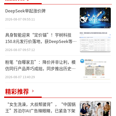
第二季度投入使用。如果项目建设顺利，南京
DeepSeek举起涨价牌
总部其实也已经到了要投入使用的时候了。
2026-08-07 09:55:11
此前多家媒体报道，9月底前，极星科技
具身智能迎来“定价锚”！宇树科技
（中国）将裁员约30%，而受影响最大的是供
150.8元发行价落地，获DeepSeek等豪
应端员工。目前极星的成都工厂已经关停，生
华战配加持
2026-08-07 09:57:12
产将转至极星重庆工厂、吉利工厂。受此影
响，大批负责生产、供应的成都工厂员工被
粉笔“自曝家丑”：降价并非让利，模
仿同行产品弄巧成拙，同步推出历史学
裁。该媒体在报道中还提到，不少极星总部
员退费方案
（上海）员工或办理离职手续，或选择留在公
2026-08-07 13:40:29
司。“留在极星，要将社保等统一转到南
精彩推荐
京。”一位极星员工说道。
“女生洗澡，大叔帮搓背”，“中国锅
在此之前，极星为了优化成本，曾在去年5
王”苏泊尔AI广告辣眼睛，已紧急下架
月份宣布全球范围内裁员10%并冻结招聘。在