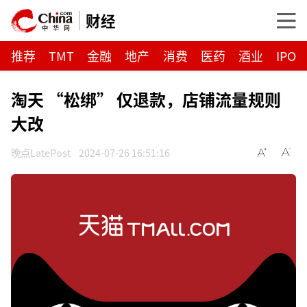
财经
推荐
TMT
金融
地产
消费
医药
酒业
IPO
淘天 “松绑” 仅退款，店铺流量规则
大改
晚点LatePost
2024-07-26 16:51:16