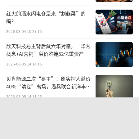
一位拼多多员工说，他认为“仅退款”视
红火的酒水闪电仓是来“割韭菜”的
为国内互联网产品过去几年最优秀的设计之
吗？
一。在他看来，该设计帮助平台维护了用户的
2026-08-04 10:27:15
信任，且节省了大量售后成本。
欣天科技易主背后藏六年对赌，“华为
但这些成本多数都由商家承担。两位阿里
概念+AI营销”溢价难掩52亿重资产考
验
行业运营员工认为，仅退款政策可能只适用于
2026-08-05 14:14:15
淘天10%的商品。
贝肯能源二次“易主”：原实控人溢价
40%“清仓”离场，潘兵联合新洋丰、
两个平台的商品结构不同，拼多多上白牌
宏科百世拟入主
2026-08-05 14:11:25
多、次品率高，很多商家在运营预算里就已经
算进了仅退款的成本；淘天上的品牌商家更
告别起量难、留客难！京东商家成长
多，有商家会提问：“退多了消费者拿去闲鱼
PLUS方法论助力商家跑出确定性增长
路径
流通，怎么办？”
2026-08-06 15:56:24