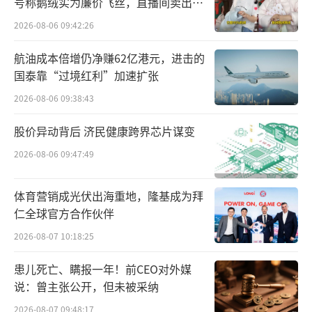
号称鹅绒实为廉价飞丝，直播间卖出超
百万元
拼多多的仅退款政策上线于2021年初，拼
2026-08-06 09:42:26
多多对单笔20元以下的订单直接退款，涉及更
航油成本倍增仍净赚62亿港元，进击的
高金额订单时，系统通常综合多项指标考虑，
国泰靠“过境红利”加速扩张
主动为信用记录优秀的用户部分退款。
2026-08-06 09:38:43
它和“百亿补贴”一起成为拼多多最深入
股价异动背后 济民健康跨界芯片谋变
用户心智的产品设计。
2026-08-06 09:47:49
但拼多多的规则过于向用户倾斜，引发过
体育营销成光伏出海重地，隆基成为拜
商户抵制。双方最直接的一次冲突爆发于2023
仁全球官方合作伙伴
年3月，中小商家们以消费者身份在拼多多部分
2026-08-07 10:18:25
品牌旗舰店批量下单，发货后集中申请“仅退
患儿死亡、瞒报一年！前CEO对外媒
款”。但这没有影响拼多多，仅退款政策未见
说：曾主张公开，但未被采纳
松动。
2026-08-07 09:48:17