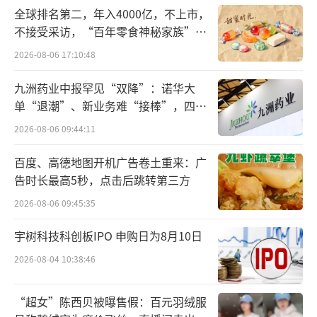
品发送至国内集运仓，待货物到仓即可确认收
全球排名第二，年入4000亿，不上市，
货。
不接受采访，“百年零食神秘家族”浮
出水面？
2026-08-06 17:10:48
仅退款“松绑”：店铺分超4.8分，决定权
交回给商家
九洲药业中报罕见“双降”：诺华大
单“退潮”、新业务难“接棒”，四大
“仅退款”，是指当用户发起退款，他们
难关待闯
2026-08-06 09:44:11
无需寄回商品，退款便已实时到账。
百度、高德地图开机广告卷土重来：广
告时长最高5秒，点击后跳转第三方
2023年底，淘宝实行新的争议处理规则，
根据大数据判断商品质量问题，让买家有机会
2026-08-06 09:45:35
不用自己举证商品存在问题就可以获得退款，
宇树科技科创板IPO 申购日为8月10日
且不用退回商品。
2026-08-04 10:38:46
这一改变被解读为阿里要学习拼多多的仅
“超女”陈西贝被曝售假：百元羽绒服
退款政策。