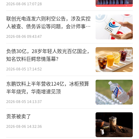
2024年一季度（阿里2024财年第四财季）
2026-08-06 17:07:28
阿里财报显示，淘天的客户管理收入增速5%，
联创光电连发六则利空公告，涉及实控
成交额增速为10%，这意味着淘天从商家处获
人被查、债务诉讼等问题，会计师事务
得的收入不及平台成交额的增速。
所曾出具“保留意见”
2026-08-06 09:43:47
原因之一是在上半年的低价竞争中，更具
负债30亿，28岁年轻人败光百亿国企，
价格竞争力的淘宝商家成交额增速超过天猫；
知名饮料巨鳄悲情落幕？
另一个原因则是淘天对商家经营成本的减免。
2026-08-05 17:14:52
过去四年，淘天围绕商家的运营工具、各
东鹏饮料上半年营收124亿，冰柜预算
半年烧完，华南增速见顶
种服务费、年费、保证金等持续有减免动作。
新任CEO吴泳铭上任后，围绕商家的动作变得
2026-08-05 14:13:37
更密集。今年4月，店铺经营工具生意参谋向淘
贡茶被卖了
天商家免费提供；本周，淘宝还将为服饰类商
2026-08-06 14:32:36
家提供“全球包邮计划”，商家仅需将订单商