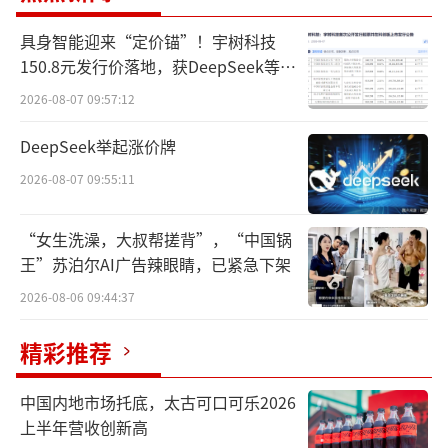
此外，更新后的商家规则里还宣布了从今
具身智能迎来“定价锚”！宇树科技
年9月1日起将正式取消天猫商家的年费（年度
150.8元发行价落地，获DeepSeek等豪
华战配加持
软件服务年费），这一费用有3万元和6万元两
2026-08-07 09:57:12
个档次。具体而言，9月起入驻天猫的新商家不
DeepSeek举起涨价牌
需要再支付年费；已经支付2024年年费的商
2026-08-07 09:55:11
家，将陆续分批退还。
“女生洗澡，大叔帮搓背”，“中国锅
淘天会围绕此次商家规则调整，召集一些
王”苏泊尔AI广告辣眼睛，已紧急下架
商家进行为期7天的意见征集，除了费率，仅退
2026-08-06 09:44:37
款、运费险等都将是讨论重点。我们了解到，
淘天将会在8月对仅退款进行“松绑”，对于店
精彩推荐
铺体验分超4.8分的商家，仅退款的决定权将交
中国内地市场托底，太古可口可乐2026
回给他们。
上半年营收创新高