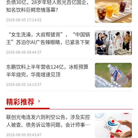
负债30亿，28岁年轻人败光百亿国企，
上明确标注，无任何隐瞒或误导行为。
知名饮料巨鳄悲情落幕？
2026-08-05 17:14:52
“女生洗澡，大叔帮搓背”，“中国锅
王”苏泊尔AI广告辣眼睛，已紧急下架
2026-08-06 09:44:37
东鹏饮料上半年营收124亿，冰柜预算
半年烧完，华南增速见顶
2026-08-05 14:13:37
精彩推荐
联创光电连发六则利空公告，涉及实控
人被查、债务诉讼等问题，会计师事务
所曾出具“保留意见”
2026-08-06 09:43:47