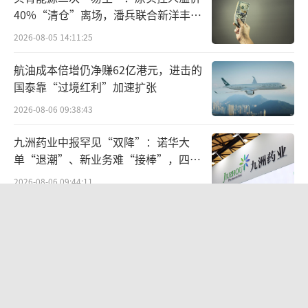
普白酒知识与白酒文化。”
40%“清仓”离场，潘兵联合新洋丰、
宏科百世拟入主
2026-08-05 14:11:25
航油成本倍增仍净赚62亿港元，进击的
国泰靠“过境红利”加速扩张
2026-08-06 09:38:43
九洲药业中报罕见“双降”：诺华大
单“退潮”、新业务难“接棒”，四大
东方甄选主播天权在微博发文表示，他在
难关待闯
2026-08-06 09:44:11
直播时说了江小白不是白酒，给大家造成了误
营收暴增22倍仍亏2580万元，集益威闯
会，也给江小白品牌方造成了困扰，这确实是
关科创板背后深陷客户依赖与无实控人
他的责任，在这里表示非常的抱歉。
困局
2026-08-06 09:45:09
欣天科技易主背后藏六年对赌，“华为
概念+AI营销”溢价难掩52亿重资产考