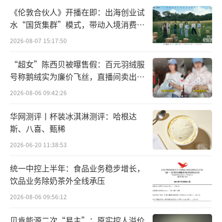
《伦敦合伙人》开播在即：出海创业试
水“国货集群”模式，带动入境消费反
向种草
2026-08-07 15:17:50
“超女”陈西贝被曝售假：百元羽绒服
号称鹅绒实为廉价飞丝，直播间卖出超
百万元
2026-08-06 09:42:26
江小白声明东方甄选和主播公开道歉
华网测评丨杯装冰淇淋测评：哈根达
斯、八喜、甄稀
8月9日晚间，东方甄选微博发布道歉声明
称，“对于因主播失误给江小白品牌造成的困
2026-06-20 11:38:53
扰，我们在此表示诚挚的歉意！我们的主播对
统一中控上半年：食品业务稳步增长，
白酒品类的了解确实不够专业和全面，今后我
饮品业务除奶茶外全线承压
们将加强相关的培训，也希望有机会能够邀请
2026-08-06 09:56:12
江小白来到东方甄选直播间，向广大网友们科
贝肯能源二次“易主”：原实控人溢价