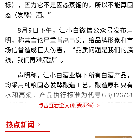
标），因为它不是固态蒸馏的，所以不能算固
态（发酵）酒。”
8月9日下午，江小白微信公众号发布声
明，称其言论严重背离事实，给品牌形象和市
场信誉造成巨大伤害，“品质问题是我们的底
线，我们再难沉默”。
声明称，江小白酒业旗下所有白酒产品，
均采用纯粮固态发酵酿造工艺，酿造原料只有
水和高粱，产品执行标准为代号GB/T26761
（优级）的小曲固态法白酒国标。为确保消费
点击查看全文(剩余
83
%)
者能够清晰了解产品信息，江小白所有白酒产
热点新闻
品的酿造原料、酿造工艺（纯粮固态发酵），
以及执行标准（GB/T26761）均已在产品包装