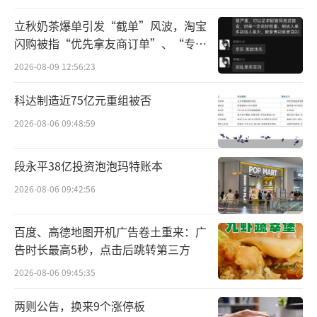
立秋奶茶爆单引发“截单”风波，淘宝
闪购被指“优先拿友商订单”、“专挑
贵的拿”
2026-08-09 12:56:23
科达制造近75亿元重组被否
2026-08-06 09:48:59
江小白认为，东方甄选作为有着巨大影响
段永平38亿投资泡泡玛特账本
力的直播平台，主播天权在带货过程中，以
2026-08-06 09:42:56
其“三级品酒师”的身份，发表严重背离事实
的言论，误导消费者和拉踩江小白品牌，侵害
百度、高德地图开机广告卷土重来：广
告时长最高5秒，点击后跳转第三方
了该公司的合法权益。
2026-08-06 09:45:35
对此，江小白已向相关主管部门进行投
两则公告，换来9个涨停板
诉，要求东方甄选就此事做出公开道歉并消除