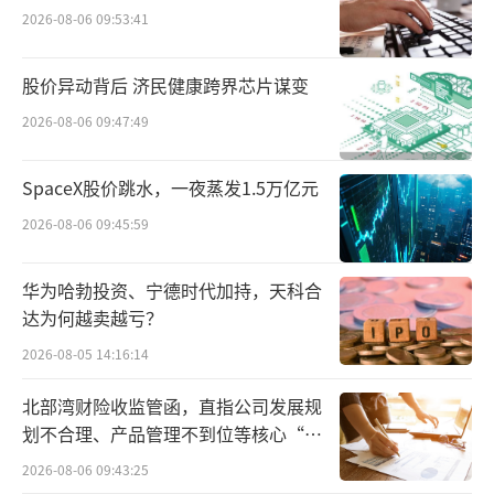
2026-08-06 09:53:41
影响，将保留进一步追究东方甄选以及主播天
权法律责任的权利。
股价异动背后 济民健康跨界芯片谋变
2026-08-06 09:47:49
SpaceX股价跳水，一夜蒸发1.5万亿元
2026-08-06 09:45:59
华为哈勃投资、宁德时代加持，天科合
达为何越卖越亏？
2026-08-05 14:16:14
北部湾财险收监管函，直指公司发展规
划不合理、产品管理不到位等核心“痛
点”
2026-08-06 09:43:25