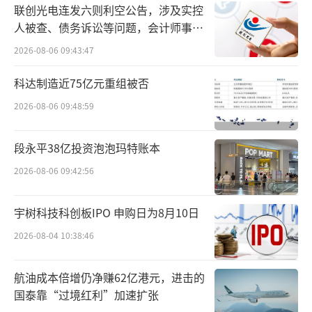
联创光电连发六则利空公告，涉及实控
中晶科技在业绩预告中指出，公司高度重
人被查、债务诉讼等问题，会计师事务
视各业务拓展工作，不断提高交付能力来满足
所曾出具“保留意见”
2026-08-06 09:43:47
客户需求；同时提升产品品质，进一步提升市
场竞争优势；在研发方面，该公司持续加大投
科达制造近75亿元重组被否
入力度，优化生产工艺、不断开发新产品。
2026-08-06 09:48:59
基本面向好的半导体行业，近期也受到了
段永平38亿投资泡泡玛特账本
调研机构的高度关注。统计数据显示，自7月以
2026-08-06 09:42:56
来，已有55家A股半导体上市公司接受了机构的
密集调研。作为半导体硅片龙头，中晶科技近
宇树科技科创板IPO 申购日为8月10日
期也接受了摩根士丹利基金、长城证券、交银
2026-08-04 10:38:46
施罗德等国内外机构的调研。
航油成本倍增仍净赚62亿港元，进击的
机构普遍比较关注公司业绩改善的持续
国泰靠“过境红利”加速扩张
性，中晶科技表示，公司上半年生产经营积极