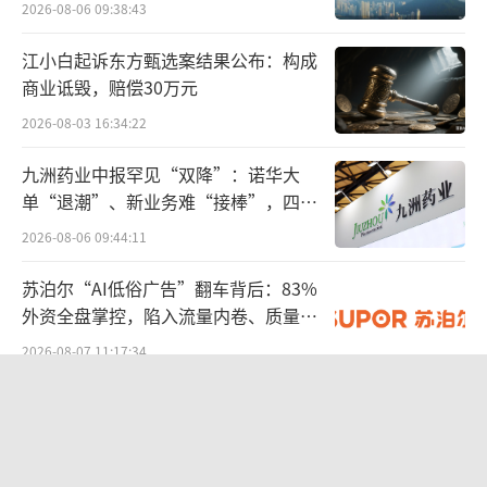
2026-08-06 09:38:43
向好，下半年将持续培育战略客户，聚焦优质
客户，挖掘潜力客户，继续加大市场开拓力
江小白起诉东方甄选案结果公布：构成
商业诋毁，赔偿30万元
度，提高公司市场规模。
2026-08-03 16:34:22
各项业务稳健增长
九洲药业中报罕见“双降”：诺华大
单“退潮”、新业务难“接棒”，四大
据官网介绍，中晶科技是一家专业从事半
难关待闯
导体单晶硅材料及其制品研发、生产和销售的
2026-08-06 09:44:11
国家高新技术企业，公司拥有具备自主知识产
苏泊尔“AI低俗广告”翻车背后：83%
权的核心技术和工艺，配备了先进的生产检测
外资全盘掌控，陷入流量内卷、质量频
设备和管理系统。
发的负循环
2026-08-07 11:17:34
根据公司披露，中晶科技现已掌握了磁控
股价异动背后 济民健康跨界芯片谋变
直拉法（MCZ）拉晶技术、再投料直拉技术、
2026-08-06 09:47:49
金刚线多线切割技术、高精度重掺杂技术、高