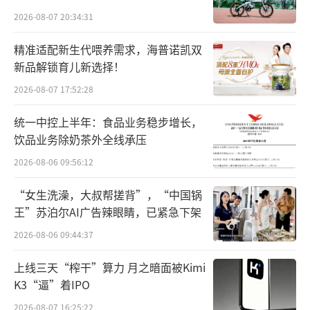
市场都实现了同比增长。
2026-08-07 20:34:31
精准适配新生代喂养需求，海普诺凯双
国际半导体产业协会（SEMI）发布的报告
新品解锁育儿新选择！
显示，预计2024年全球半导体设备销售额将同
2026-08-07 17:52:28
比增长3.4%至1090亿美元，将超越2022年的1
074亿美元，创下历史新高。同时，SEMI预计2
统一中控上半年：食品业务稳步增长，
饮品业务除奶茶外全线承压
025年将呈现更为强劲的增长，预计将大幅增长
17%至1280亿美元。
2026-08-06 09:56:12
“女生洗澡，大叔帮搓背”，“中国锅
王”苏泊尔AI广告辣眼睛，已紧急下架
2026-08-06 09:44:37
上线三天“榨干”算力 月之暗面被Kimi
K3“逼”着IPO
2026-08-07 16:25:22