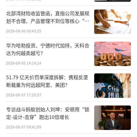
北部湾财险收监管函，直指公司发展规
划不合理、产品管理不到位等核心“痛
点”
2026-08-06 09:43:25
在此背景下，国内A股半导体上市公司的业
绩也迎来复苏，尤其是存储芯片公司。对于公
华为哈勃投资、宁德时代加持，天科合
达为何越卖越亏？
司业绩预增的原因，多家芯片公司均提到
了“下游需求复苏”“行业出现恢复性增
2026-08-05 14:16:14
长”等因素，诸多现象都表明半导体行业正在
51.79 亿天价罚单深度拆解：携程反垄
持续回暖。
断裁量为何远超阿里、美团？
2026-08-07 17:25:27
处于半导体产业链上游的中晶科技，业绩
复苏迹象明显。该公司预计2024年上半年实现
专访战斗蚂蚁创始人刘坤：安顿用“锁
定-设计-击穿”跑出10倍增长
归母净利润1000万元至1300万元，同比扭亏为
盈，较2023年同期已有明显改善。
2026-08-07 09:41:09