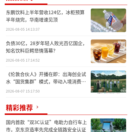
走出低谷、迈向复苏的积极趋势。
东鹏饮料上半年营收124亿，冰柜预算
半年烧完，华南增速见顶
其中，位于浙江的中晶科技不断加强业务
拓展、提升产品品质，持续加大研发投入，公
2026-08-05 14:13:37
司预计上半年实现归母净利润1000万元至1300
负债30亿，28岁年轻人败光百亿国企，
万元，同比扭亏为盈。公司的业绩改善预期明
知名饮料巨鳄悲情落幕？
显加强。
2026-08-05 17:14:52
行业迎复苏，业绩现拐点
《伦敦合伙人》开播在即：出海创业试
水“国货集群”模式，带动入境消费反
2024年，半导体产业迎来许多新变化。
向种草
2026-08-07 15:17:50
半导体行业协会（SIA）的统计数据显示，
精彩推荐
2024年第二季度全球半导体产业销售额累计达
到1499亿美元，同比增长18.3%，环比增长6.
国内首款“双3C认证”电助力自行车上
市，京东京造率先完成全链路安全认证
5%。SIA方面表示，2024年每个月全球半导体