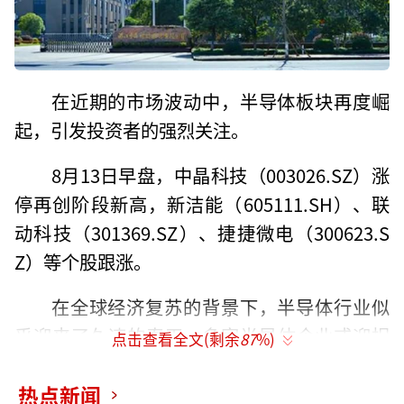
在近期的市场波动中，半导体板块再度崛
起，引发投资者的强烈关注。
8月13日早盘，中晶科技（003026.SZ）涨
停再创阶段新高，新洁能（605111.SH）、联
动科技（301369.SZ）、捷捷微电（300623.S
Z）等个股跟涨。
在全球经济复苏的背景下，半导体行业似
乎迎来了久违的春天。多家半导体企业或迎拐
点击查看全文(剩余
87
%)
点，韦尔股份、中晶科技、新洁能等公司均披
露了上半年业绩预增公告，印证了行业正逐步
热点新闻