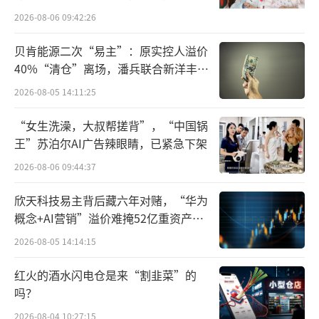
百万元
心产品“旺仔牛奶”实现低单位数增长，饮料
2026-08-06 09:42:26
及其他产品收益实现双位数增长。
贝肯能源二次“易主”：原实控人溢价
40%“清仓”离场，潘兵联合新洋丰、
渠道端，旺旺渠道多元化战略成效显
宏科百世拟入主
2026-08-05 14:11:25
著。“渠道多元化”成为旺旺2025财年业绩增
长的关键词。财报显示，零食量贩渠道收益较
“女生洗澡，大叔帮搓背”，“中国锅
上一财年同比高速成长，其收益已占集团总收
王”苏泊尔AI广告辣眼睛，已紧急下架
益约15%。电商、OEM等新兴渠道持续保持优
2026-08-06 09:44:37
良表现，收益获得双位数良好增长，已成为集
欣天科技易主背后藏六年对赌，“华为
团收益增长的重要引擎。
概念+AI营销”溢价难掩52亿重资产考
验
2026-08-05 14:14:15
在线上渠道，旺旺全面布局主流电商平台
和社交媒体平台，构建自营旗舰店矩阵，在内
红火的酒水闪电仓是来“割韭菜”的
容电商、社交电商、直播电商均表现优秀，即
吗？
时零售亦实现高速成长。在线下新业态方面，
2026-08-04 10:27:15