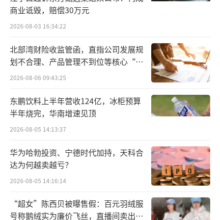
渠道的双位数增长和零食量贩渠道的高速成
商业诋毁，赔偿30万元
长。乳品及饮料类收益为123.425亿元，同比增
2026-08-03 16:34:22
长1.9%，其中饮料及其他类收益同比增长近4
0%，但超级大单品旺仔牛奶收益同比小幅下滑
北部湾财险收监管函，直指公司发展规
划不合理、产品管理不到位等核心“痛
0.3%。值得注意的是，米果业务近三年增长缓
点”
2026-08-06 09:43:25
慢，2023财年整体收益增长2.3%，2024财年收
益同比下滑1.2%，主因是礼包产品受春节消费
东鹏饮料上半年营收124亿，冰柜预算
疲弱影响收益下滑。
半年烧完，华南增速见顶
2026-08-05 14:13:37
旺旺体量最大的仍为乳品及饮料类，收入
达123.425亿元，同比增长1.9%。其中“旺仔
华为哈勃投资、宁德时代加持，天科合
达为何越卖越亏？
牛奶”收益轻微下跌0.3%，但饮料及其他类收
2026-08-05 14:16:14
益同比增长近40%。该品类收入持续增长：202
3财年收益同比增长7.4%，达119.56亿元；202
“超女”陈西贝被曝售假：百元羽绒服
4财年收益为121.09亿元，同比增长1.3%。核
号称鹅绒实为廉价飞丝，直播间卖出超