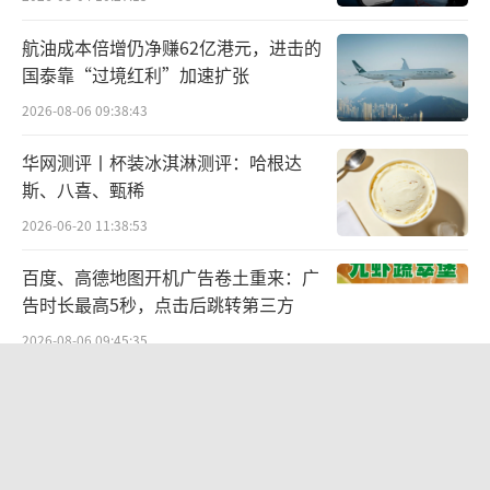
旺旺利用自动售货机拓展智能零售终端网点，
航油成本倍增仍净赚62亿港元，进击的
累计会员数量已突破300万。
国泰靠“过境红利”加速扩张
2026-08-06 09:38:43
值得注意的是，占集团收益比近七成的传
统批发和现代渠道收益，较2024财年同比衰退
华网测评丨杯装冰淇淋测评：哈根达
高个位数。面对传统渠道萎缩的挑战，旺旺方
斯、八喜、甄稀
面称将积极求变，拆分更灵活的小区域市场与
2026-06-20 11:38:53
细分产品组合，积极开发新客户，重点拓展具
百度、高德地图开机广告卷土重来：广
备数字化运营能力的客户，以激活传统渠道活
告时长最高5秒，点击后跳转第三方
力。
2026-08-06 09:45:35
海外市场稳步拓展，全球化布局持续深
联创光电连发六则利空公告，涉及实控
化。财报显示，2025财年，尽管国际贸易受美
人被查、债务诉讼等问题，会计师事务
所曾出具“保留意见”
国关税不确定因素影响，旺旺海外市场收益同
2026-08-06 09:43:47
比仍实现低个位数成长，销量同比达到高个位