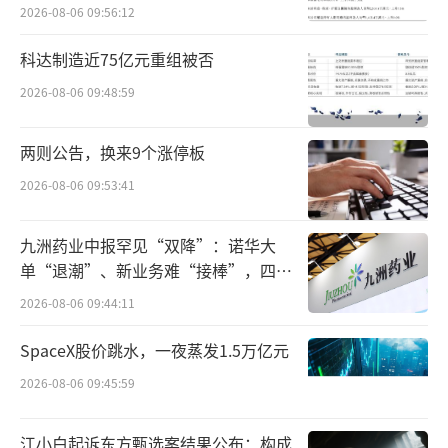
天气影响，收益同比增长高个位数；零食糕饼
2026-08-06 09:56:12
小类与豆类、果冻及其他小类同样实现低双位
科达制造近75亿元重组被否
数同比增长，膨化类产品收益更创下该品类历
史新高。该板块在经历2024财年的下滑后，于2
2026-08-06 09:48:59
025财年实现强势复苏，成为增长最快的品类。
两则公告，换来9个涨停板
旺旺认为，休闲食品类的全面增长，关键
2026-08-06 09:53:41
在于产品创新与渠道拓展上的协同成效。旺旺
坚持多品类发展战略，推出的QQ果汁软糖、辣
九洲药业中报罕见“双降”：诺华大
单“退潮”、新业务难“接棒”，四大
乳吸糖、压片牛奶糖等新品，通过差异化形
难关待闯
态、高性价比定位和健康功能升级，广受消费
2026-08-06 09:44:11
者欢迎。
SpaceX股价跳水，一夜蒸发1.5万亿元
米果类2025财年收益为59.363亿元，同比
2026-08-06 09:45:59
小幅增长0.5%，恢复增长态势主要得益于新兴
江小白起诉东方甄选案结果公布：构成