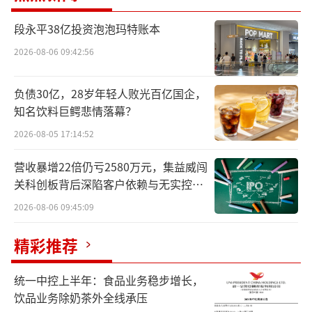
渐显现成效，越南工厂已形成规模，在印尼、
段永平38亿投资泡泡玛特账本
墨西哥、澳大利亚、德国、非洲等地的业务也
2026-08-06 09:42:56
逐渐发展起来。
负债30亿，28岁年轻人败光百亿国企，
财报显示，在消费市场整体承压的背景
知名饮料巨鳄悲情落幕？
下，旺旺凭借多产品、多渠道、差异化的经营
2026-08-05 17:14:52
策略，实现营收稳中有进。
营收暴增22倍仍亏2580万元，集益威闯
休闲食品类表现亮眼，成增长第一引擎。
关科创板背后深陷客户依赖与无实控人
休闲食品类全年收入达59.15亿元，同比大幅增
困局
2026-08-06 09:45:09
长10.4%，销量同步实现双位数增长，为三大
精彩推荐
品类中表现最佳。其中，糖果小类收入创历史
新高，全年同比增长达低双位数；冰品小类受
统一中控上半年：食品业务稳步增长，
益于零食量贩和新兴渠道的优良表现以及炎热
饮品业务除奶茶外全线承压