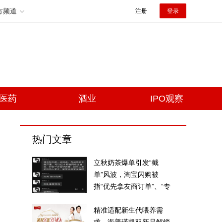
方频道
注册
登录
医药
酒业
IPO观察
热门文章
立秋奶茶爆单引发“截
单”风波，淘宝闪购被
指“优先拿友商订单”、“专
挑贵的拿”
精准适配新生代喂养需