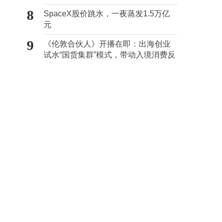
心“痛点”
8
SpaceX股价跳水，一夜蒸发1.5万亿
元
9
《伦敦合伙人》开播在即：出海创业
试水“国货集群”模式，带动入境消费反
向种草