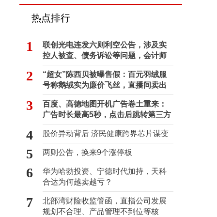
热点排行
1
联创光电连发六则利空公告，涉及实
控人被查、债务诉讼等问题，会计师
事务所曾出具“保留意见”
2
“超女”陈西贝被曝售假：百元羽绒服
号称鹅绒实为廉价飞丝，直播间卖出
超百万元
3
百度、高德地图开机广告卷土重来：
广告时长最高5秒，点击后跳转第三方
4
股价异动背后 济民健康跨界芯片谋变
5
两则公告，换来9个涨停板
6
华为哈勃投资、宁德时代加持，天科
合达为何越卖越亏？
7
北部湾财险收监管函，直指公司发展
规划不合理、产品管理不到位等核