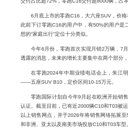
交付占比超72%，零跑C16交付超8000辆，占
6月底上市的零跑C16，大六座SUV，价
此前下订零跑C16的用户中，有50%的用户
想的“家庭出行”定位十分类似。
今年6月份，零跑首次实现月销2万辆，7月
透露的消息，未来的增长主要集中在两个部分
在零跑2024年中期业绩电话会上，朱江
——五座SUV B10，定价区间10-15万元。
零跑国际计划自今年9月起在欧洲开始销售与
认证。截至目前，已有近2000辆C10和T03
以上销售网点，并于2026年将销售网络拓展
和非洲、亚太以及南美市场投放C10和T03车型