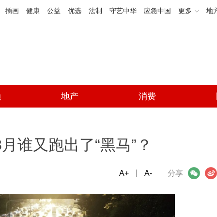
插画
健康
公益
优选
法制
守艺中华
应急中国
更多
地
融
地产
消费
月谁又跑出了“黑马”？
A+
微信
A-
微博
分享