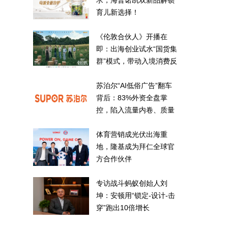
求，海普诺凯双新品解锁
育儿新选择！
《伦敦合伙人》开播在
即：出海创业试水“国货集
群”模式，带动入境消费反
向种草
苏泊尔“AI低俗广告”翻车
背后：83%外资全盘掌
控，陷入流量内卷、质量
频发的负循环
体育营销成光伏出海重
地，隆基成为拜仁全球官
方合作伙伴
专访战斗蚂蚁创始人刘
坤：安顿用“锁定-设计-击
穿”跑出10倍增长