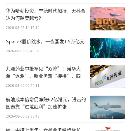
华为哈勃投资、宁德时代加持，天科合
达为何越卖越亏？
2026-08-05 14:16:14
SpaceX股价跳水，一夜蒸发1.5万亿元
2026-08-06 09:45:59
不少网友们评论表示，“周一一大早的就
这么刺激么”“新能源车如今越来越卷了”。
九洲药业中报罕见“双降”：诺华大
单“退潮”、新业务难“接棒”，四大
难关待闯
2026-08-06 09:44:11
航油成本倍增仍净赚62亿港元，进击的
国泰靠“过境红利”加速扩张
2026-08-06 09:38:43
统一中控上半年：食品业务稳步增长，