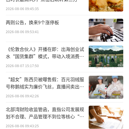
此前下降3万元。
2026-08-06 09:45:35
理想表示，新定购用户及已定购未交付的
两则公告，换来9个涨停板
用户均可享受新价格，目前定购还可享受价值1
2026-08-06 09:53:41
万元的购车权益。
《伦敦合伙人》开播在即：出海创业试
同时，理想汽车表示，也将为2024款理想L
水“国货集群”模式，带动入境消费反
7、理想L8、理想L9及理想MEGA的已提车车主
向种草
2026-08-07 15:17:50
提供现金回馈，并将通过理想汽车App推送现
“超女”陈西贝被曝售假：百元羽绒服
金回馈通知。
号称鹅绒实为廉价飞丝，直播间卖出超
百万元
今日，理想汽车港股大幅低开，盘中一度
2026-08-06 09:42:26
下跌超过6%。事实上，自理想MEGA发布遇冷
北部湾财险收监管函，直指公司发展规
以来，理想汽车股价接连下跌，较2月28日高点
划不合理、产品管理不到位等核心“痛
已跌去超45%。
点”
2026-08-06 09:43:25