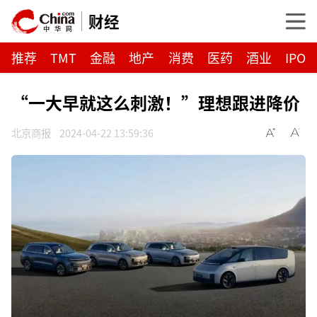
财经
推荐
TMT
金融
地产
消费
医药
酒业
IPO
“一大早就这么刺激！”理想跟进降价
北京商报
2024-04-22 13:59:36