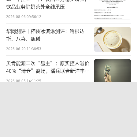
饮品业务除奶茶外全线承压
2026-08-06 09:56:12
还有车主晒出自己收到的用户回馈通知
称，“一睁眼多了三万块钱，开心。”
华网测评丨杯装冰淇淋测评：哈根达
斯、八喜、甄稀
2026-06-20 11:38:53
贝肯能源二次“易主”：原实控人溢价
40%“清仓”离场，潘兵联合新洋丰、
宏科百世拟入主
2026-08-05 14:11:25
欣天科技易主背后藏六年对赌，“华为
概念+AI营销”溢价难掩52亿重资产考
验
2026-08-05 14:14:15
此前，在4月21日，特斯拉中国宣布，特斯
营收暴增22倍仍亏2580万元，集益威闯
关科创板背后深陷客户依赖与无实控人