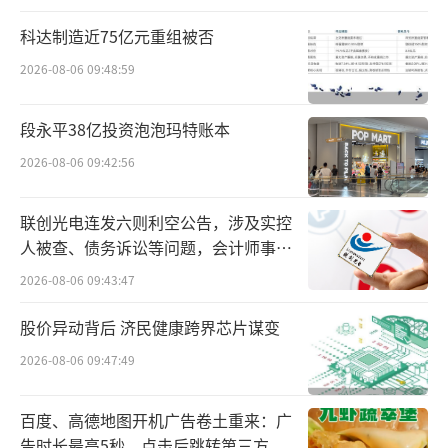
科达制造近75亿元重组被否
2026-08-06 09:48:59
段永平38亿投资泡泡玛特账本
2026-08-06 09:42:56
联创光电连发六则利空公告，涉及实控
2024款理想L7、理想L8、理想L9全系降价
人被查、债务诉讼等问题，会计师事务
所曾出具“保留意见”
幅度在1.8万—2万元。其中，理想L7Pro售30.1
2026-08-06 09:43:47
8万元，理想L7Max售32.98万元，理想L7Ultra
股价异动背后 济民健康跨界芯片谋变
售35.98万元；理想L8Pro售32.18万元，理想L
2026-08-06 09:47:49
8Max售34.99万元，理想L8Ultra售37.98万
元；理想L9Pro售价40.98万元，理想L9Ultra售
百度、高德地图开机广告卷土重来：广
43.98万元。理想MEGA全新价格52.98万元，较
告时长最高5秒，点击后跳转第三方