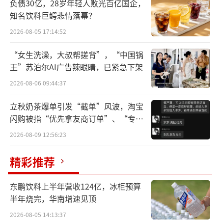
负债30亿，28岁年轻人败光百亿国企，
知名饮料巨鳄悲情落幕？
2026-08-05 17:14:52
“女生洗澡，大叔帮搓背”，“中国锅
王”苏泊尔AI广告辣眼睛，已紧急下架
2026-08-06 09:44:37
立秋奶茶爆单引发“截单”风波，淘宝
闪购被指“优先拿友商订单”、“专挑
贵的拿”
2026-08-09 12:56:23
精彩推荐
东鹏饮料上半年营收124亿，冰柜预算
半年烧完，华南增速见顶
2026-08-05 14:13:37