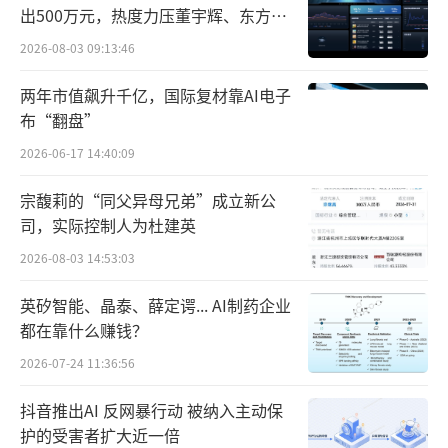
出500万元，热度力压董宇辉、东方甄
现如今，半导体不仅成为康佳集团赋能消
选
2026-08-03 09:13:46
费电子的重要抓手，也正逐步成长为集团新的
增长引擎。
两年市值飙升千亿，国际复材靠AI电子
布“翻盘”
技术领跑未来显示
2026-06-17 14:40:09
在科技革新的潮流下，半导体业务同样能
宗馥莉的“同父异母兄弟”成立新公
为消费电子业务赋能。
司，实际控制人为杜建英
2026-08-03 14:53:03
例如在光电显示方面。作为行业最有前景
和普及价值的显示技术，MLED（包含Mini LED
英矽智能、晶泰、薛定谔... AI制药企业
都在靠什么赚钱？
和Micro LED）已经成为各大电视品牌的必争之
地。
2026-07-24 11:36:56
抖音推出AI 反网暴行动 被纳入主动保
MLED是一种新型的自发光显示技术，具有
护的受害者扩大近一倍