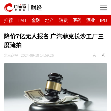
财经
推荐
TMT
金融
地产
消费
医药
酒业
IPO
降价7亿无人报名 广汽菲克长沙工厂三
度流拍
北京商报
2024-09-19 14:59:26