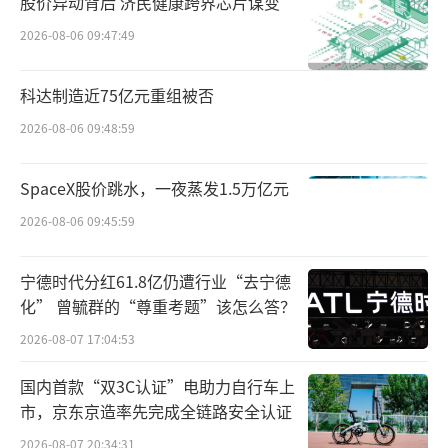
股价异动背后 济民健康跨界芯片谋变
年停产，标的物中部分资产闲置时间较长，可
2026-08-06 09:47:49
能存在灭失、损毁的情况，评估报告中涉及的
标的物明细仅供参考，不能作为竞买人判断、
科达制造近75亿元重组被否
权衡价值的最终依据，也不作为与买受人竞买
2026-08-06 09:48:59
成交后的交割依据。同时，在标的物一栏中显
示，流动资产主要为丝杠、主轴、轴承、拧紧
SpaceX股价跳水，一夜蒸发1.5万亿元
轴、编码器、视觉传感器、激光打标机、焊接
2026-08-06 09:45:59
控制器等备件，因相关整车产品滞销、停产等
原因，维护保管状态一般。
宁德时代分红61.8亿仍遭行业“去宁德
化” 曾毓群的“尊重考题”该怎么答？
此外，公告提到，因历史原因，广汽菲克
2026-08-07 17:04:53
公司建设围墙时依据的红线图有误，使广汽菲
国内首款“双3C认证”电助力自行车上
克公司建设围墙范围内的土地面积超出实际土
市，京东京造率先完成全链路安全认证
地权属面积，超出部分面积约12.6亩（8411.13
2026-08-07 20:34:31