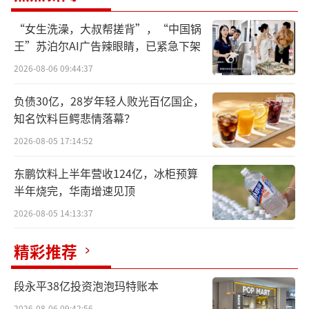
和8月5日，广汽菲克长沙工厂两次上拍，起拍
“女生洗澡，大叔帮搓背”，“中国锅
价分别约19.15亿元和15.32亿元，最终均因无
王”苏泊尔AI广告辣眼睛，已紧急下架
人报名而流拍。彼时，广汽菲克管理人微信公
2026-08-06 09:44:37
众号发布消息称，两次流拍后管理人暂缓第三
次拍卖，并再次积极对接当地政府招商部门及
负债30亿，28岁年轻人败光百亿国企，
少数意向投资企业，目前暂无确定的投资企
知名饮料巨鳄悲情落幕？
业。据了解，本次第三次开拍，起拍价约12.25
2026-08-05 17:14:52
亿元，相比首次起拍价下调近7亿元，但仍无人
东鹏饮料上半年营收124亿，冰柜预算
接盘。
半年烧完，华南增速见顶
2026-08-05 14:13:37
2010年，广汽集团与Stellantis集团以50∶
50股比合资成立广汽菲克；2015年，广汽菲克
精彩推荐
旗下Jeep品牌正式国产。随后，广汽菲克相继
推出Jeep自由光、自由侠、指南者及大指挥官
段永平38亿投资泡泡玛特账本
等车型，形成涵盖小型、紧凑型及中型SUV的
2026-08-06 09:42:56