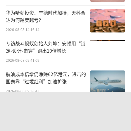
平方米），位于广汽菲克公司北界，不在本次
拍卖及评估范围内，后续如需办理相关手续并
华为哈勃投资、宁德时代加持，天科合
产生其他费用，均由买受人承担。
达为何越卖越亏？
2026-08-05 14:16:14
合资品牌失速
专访战斗蚂蚁创始人刘坤：安顿用“锁
回顾广汽集团发展过往，基本靠合资“起
定-设计-击穿”跑出10倍增长
势”。燃油车时代，中国汽车因发展时间短，
2026-08-07 09:41:09
相较海外老牌汽车工业国家而言，品牌力、技
航油成本倍增仍净赚62亿港元，进击的
术等均较薄弱，中国车企纷纷引进外资品牌，
国泰靠“过境红利”加速扩张
成立合资车企以谋生。
2026-08-06 09:38:43
广汽集团便是其中一员，其凭借与日系知
两则公告，换来9个涨停板
名车企深度捆绑，收获颇丰。2014—2021年，
2026-08-06 09:53:41
广汽丰田年销量从37万辆提升至83万辆，广汽
本田从48万辆提升至78万辆，凭借这两个合资