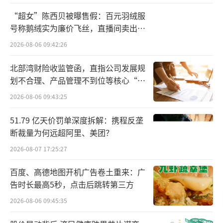
破产程序。
“超女”陈西贝被曝售假：百元羽绒服
号称鹅绒实为廉价飞丝，直播间卖出超
广汽菲克在国内相继投建长沙与广州两座
百万元
2026-08-06 09:42:26
生产基地。2021年9月，因产能闲置，Stelanti
s集团宣布关停广汽菲克广州工厂，此后该工厂
北部湾财险收监管函，直指公司发展规
被广汽埃安接手用于生产纯电动车型。对于广
划不合理、产品管理不到位等核心“痛
点”
汽菲克长沙工厂再度流拍，中国汽车流通协会
2026-08-06 09:43:25
专家委员会成员颜景辉认为，从产品上来看，
51.79 亿天价罚单深度拆解：携程反垄
广汽菲克长沙工厂多为燃油车产线，而在新能
断裁量为何远超阿里、美团？
源转型阶段，该工厂的现有产线基础，可能不
2026-08-07 17:25:27
符合目前车企的智能化和电动化制造需求，很
百度、高德地图开机广告卷土重来：广
多企业会综合考虑购置和运营投入成本。
告时长最高5秒，点击后跳转第三方
广汽菲克破产清算案资产拍卖公告（以下
2026-08-06 09:45:35
简称“公告”）显示，由于广汽菲克已于2022