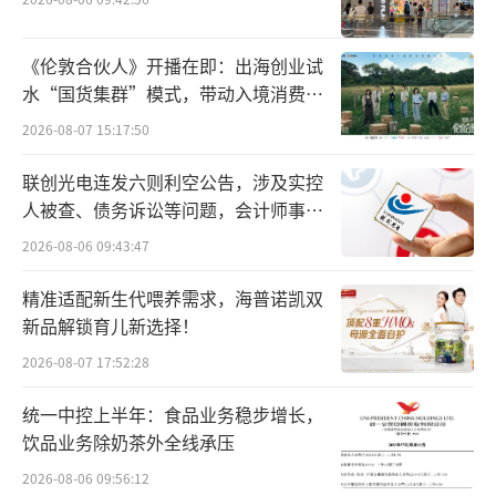
产品阵营。数据显示，2017年广汽菲克销量达2
《伦敦合伙人》开播在即：出海创业试
2.23万辆，但从2018年起销量开始下滑，2021
水“国货集群”模式，带动入境消费反
年销量跌至2.01万辆。
向种草
2026-08-07 15:17:50
销量持续低迷，广汽菲克的负债率也持续
联创光电连发六则利空公告，涉及实控
走高。广汽集团曾发布公告称，广汽菲克生产
人被查、债务诉讼等问题，会计师事务
经营已陷入全面停滞。截至2022年9月30日，
所曾出具“保留意见”
2026-08-06 09:43:47
广汽菲克（未经审计）总资产为73.22亿元，总
精准适配新生代喂养需求，海普诺凯双
负债81.13亿元，资产负债率高达110.8%。202
新品解锁育儿新选择！
2年7月，Stellantis集团发布公告称，将与广汽
2026-08-07 17:52:28
集团协商终止本地合资企业（即广汽菲克），
未来将在华分销Jeep品牌进口车型。同年10
统一中控上半年：食品业务稳步增长，
月，广汽菲克因实际资产无法清偿全部债务且
饮品业务除奶茶外全线承压
已基本停止经营，向法院申请破产，正式进入
2026-08-06 09:56:12