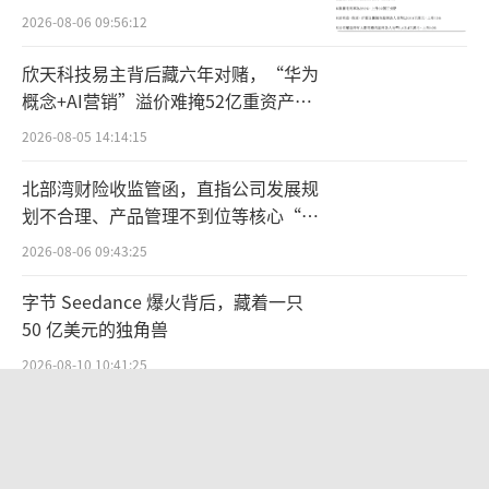
2026-08-06 09:56:12
家、产品和品牌从中获益。
欣天科技易主背后藏六年对赌，“华为
多元出海合作模式，全面加速产业带高质
概念+AI营销”溢价难掩52亿重资产考
量出海
验
2026-08-05 14:14:15
数据显示，2023年，深圳、上海、宁波、
北部湾财险收监管函，直指公司发展规
广州、杭州、郑州、青岛等城市位于跨境电商
划不合理、产品管理不到位等核心“痛
点”
进出口规模前列，无独有偶，这几大城市在202
2026-08-06 09:43:25
3年度跨境电子商务综合试验区考核评估结果中
字节 Seedance 爆火背后，藏着一只
也都获评“成效明显”一档城市，这与广东、
50 亿美元的独角兽
浙江、江苏、山东、福建等为代表的外贸大省
2026-08-10 10:41:25
基本一致。事实上，在这些外贸大省和重镇之
茅台提价后20天：资本市场抢跑，磨底
外，仍有庞大规模的产业带不仅具备雄厚的产
属于现实
业基础，也在加速与跨境电商进行融合，从兴
2026-08-10 10:54:09