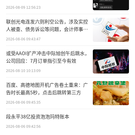
万亿元，5年间，我国跨境电商进出口增长了1.
贵的拿”
2026-08-09 12:56:23
2倍。伴随跨境电商规模的持续增长，以及品质
创新和品牌驱动趋势的不断加强，跨境电商也
联创光电连发六则利空公告，涉及实控
人被查、债务诉讼等问题，会计师事务
迈入全新的品牌化、高质量发展阶段。
所曾出具“保留意见”
2026-08-06 09:43:47
为了推动行业健康、可持续发展，在近期
或受AAOI扩产冲击中际旭创午后跳水，
举办的具有行业风向标意义的广州跨交会上，
公司回应：7月订单指引至今有效
亚马逊、SHEIN、乐天、coupang等全球优秀
2026-08-10 10:13:09
企业在国内共同发起跨境电商五项倡议，呼吁
全行业提供高质量的商品和服务，加快品牌出
百度、高德地图开机广告卷土重来：广
告时长最高5秒，点击后跳转第三方
海，推动技术创新，同时加强行业自律，维护
2026-08-06 09:45:35
市场秩序，保护知识产权，抵制不正当竞争，
促进行业健康有序成长、规范持续发展。
段永平38亿投资泡泡玛特账本
2026-08-06 09:42:56
此次SHEIN整合全平台资源，三箭齐发助