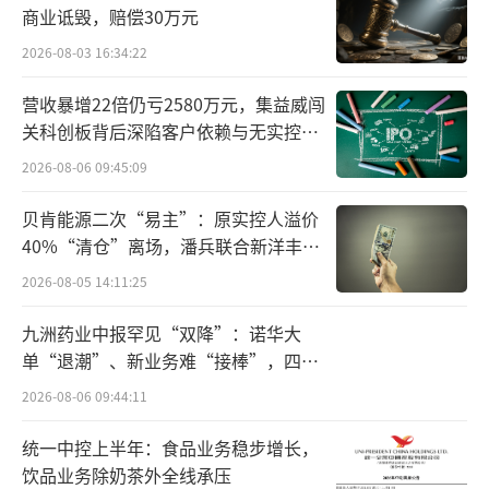
会有品质店铺标识，享受商品价格保护。除了
商业诋毁，赔偿30万元
助力优质的商家和产品拓展全球市场，SHEIN
2026-08-03 16:34:22
同时结合自身品牌优势，发挥社交媒体及红人
营收暴增22倍仍亏2580万元，集益威闯
资源助力优秀品牌的品牌力增长。
关科创板背后深陷客户依赖与无实控人
困局
通过对优质商家的培育以及优质产品与品
2026-08-06 09:45:09
牌的扶持，SHEIN将不断提升其在全球市场上
贝肯能源二次“易主”：原实控人溢价
的综合竞争力与品牌影响力，助力产业带商家
40%“清仓”离场，潘兵联合新洋丰、
宏科百世拟入主
与品牌在全球市场的继续增长。去年9月，大力
2026-08-05 14:11:25
推进“跨境电商+产业带”模式的SHEIN率先推
九洲药业中报罕见“双降”：诺华大
出全国500城产业带出海计划，截至今年上半年
单“退潮”、新业务难“接棒”，四大
已有超20各省份的逾300城产业带入驻SHEIN平
难关待闯
2026-08-06 09:44:11
台，也带动了各大产业带通过跨境电商平台拓
统一中控上半年：食品业务稳步增长，
展国际市场的“出海热”。如今，随着对“优
饮品业务除奶茶外全线承压
品”出海的加注，将会有更多产业带优质商