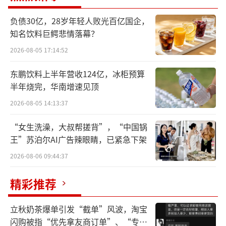
带出海计划的持续推进，SHEIN平台产品持续
拓展至服装、鞋类箱包、珠宝配饰、家居百
负债30亿，28岁年轻人败光百亿国企，
知名饮料巨鳄悲情落幕？
货、美妆个护、电子产品、运动户外等20多个
品类。其中，服装、鞋包、配饰等品类涌现众
2026-08-05 17:14:52
多年销上亿的优质商家与品牌。来自浙江、广
东鹏饮料上半年营收124亿，冰柜预算
东、福建、江苏、山东、河南、河北等7个省份
半年烧完，华南增速见顶
产业带的新增商家数尤为突出。
2026-08-05 14:13:37
三“优”举措齐发，SHEIN助力“优
“女生洗澡，大叔帮搓背”，“中国锅
王”苏泊尔AI广告辣眼睛，已紧急下架
品”出海
2026-08-06 09:44:37
海关总署统计数据显示，今年上半年，我
国跨境电商进出口达1.22万亿元，同比增长10.
精彩推荐
5%，成为拉动我国外贸增长的新引擎、新势
立秋奶茶爆单引发“截单”风波，淘宝
能。从2018年的1.06万亿元，到2023年的2.38
闪购被指“优先拿友商订单”、“专挑