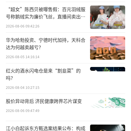
力产业带“优品”出海，进一步加大商家培育
“超女”陈西贝被曝售假：百元羽绒服
力度，助力优质商家打造，提升产品创新，同
号称鹅绒实为廉价飞丝，直播间卖出超
时进一步加大对优质产品、优秀品牌的扶持力
百万元
2026-08-06 09:42:26
度。具体而言，SHEIN加注“优先处理、优选
华为哈勃投资、宁德时代加持，天科合
资源、优质服务”三大举措，即加快优质商家
达为何越卖越亏？
培育，为优质商家提供专属客服对接，享受优
2026-08-05 14:16:14
先上新及申诉优先处理等权益，并通过增加上
新额度、专属流量扶持、营销活动支持以及延
红火的酒水闪电仓是来“割韭菜”的
吗？
长新品虚拟期测品等手段全方位助力优质商家
销售增长，而在此前一个月基础上进一步缩短
2026-08-04 10:27:15
结款周期并提供进阶培训赋能则可以进一步提
股价异动背后 济民健康跨界芯片谋变
升商家资金周转利用率和综合经营能力。优质
2026-08-06 09:47:49
商品还能享受更快速上新，还享有额外的流量
曝光和营销活动权益，优质商品所在的店铺还
江小白起诉东方甄选案结果公布：构成