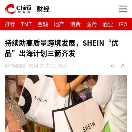
财经
推荐
TMT
金融
地产
消费
医药
酒业
IPO
持续助高质量跨境发展，SHEIN“优
品”出海计划三箭齐发
中华网财经
2024-09-23 11:00:41