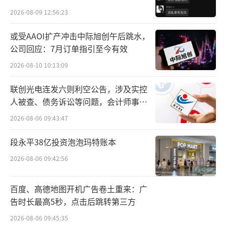
机”
贵的拿”
2026-08-09 12:56:23
几乎每个人的衣柜里都有至少一条牛仔
或受AAOI扩产冲击中际旭创午后跳水，
裤，但传统牛仔面料的生产也面临着污染和资
公司回应：7月订单指引至今有效
源浪费等挑战。牛仔的生产需要经历从染纱—
2026-08-10 10:13:09
织布—后整到水洗的复杂流程，尤其是如果要
联创光电连发六则利空公告，涉及实控
做出扎染、破洞或不同深浅的牛仔样式，则需
人被查、债务诉讼等问题，会计师事务
要依赖手工操作，不仅生产效率低、生产样式
所曾出具“保留意见”
2026-08-06 09:43:47
批差大，整个过程的制作更高度依赖水资源和
段永平38亿投资泡泡玛特账本
化学物质。在时尚和个性的背后，高能耗和低
效率也成为了传统牛仔生产难以回避的发展问
2026-08-06 09:42:56
题。
百度、高德地图开机广告卷土重来：广
让牛仔生产更环保和高效，是喜爱牛仔产
告时长最高5秒，点击后跳转第三方
品的消费者与生产者的共同愿望。此次SHEIN
2026-08-06 09:45:35