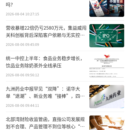
吗？
2026-08-04 10:27:15
营收暴增22倍仍亏2580万元，集益威闯
关科创板背后深陷客户依赖与无实控人
困局
2026-08-06 09:45:09
统一中控上半年：食品业务稳步增长，
饮品业务除奶茶外全线承压
2026-08-06 09:56:12
与此同时，冷转印技术也改善了牛仔工厂
和工作人员的生产作业环境。操作人员不再需
九洲药业中报罕见“双降”：诺华大
单“退潮”、新业务难“接棒”，四大
要接触化学用品，也不需要进行多次重复的浸
难关待闯
2026-08-06 09:44:11
染和水洗操作，只需要将电脑中的图纸转印到
布上，再通过激光裁切即可获得牛仔布料的切
北部湾财险收监管函，直指公司发展规
片进行缝合。
划不合理、产品管理不到位等核心“痛