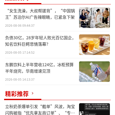
色变革，更是SHEIN立足时尚产业高质量和可
“女生洗澡，大叔帮搓背”，“中国锅
持续发展的重要探索，借助SHEIN业务快速的
王”苏泊尔AI广告辣眼睛，已紧急下架
发展和行业影响力，冷转印牛仔工艺技术也将
2026-08-06 09:44:37
得到广泛的应用和推广。
负债30亿，28岁年轻人败光百亿国企，
知名饮料巨鳄悲情落幕？
2026-08-05 17:14:52
东鹏饮料上半年营收124亿，冰柜预算
半年烧完，华南增速见顶
2026-08-05 14:13:37
精彩推荐
立秋奶茶爆单引发“截单”风波，淘宝
技术再革新，牛仔面料有了绿色“打印
闪购被指“优先拿友商订单”、“专挑