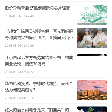
和长胜科技（NTX）联合研发与革新的冷转印
股价异动背后 济民健康跨界芯片谋变
牛仔工艺技术解决方案，是将原本依靠多次水
2026-08-06 09:47:49
洗才能达成的牛仔效果，通过数字打印的技术
实现。电脑完成制图后，数字打印机会通过压
“超女”陈西贝被曝售假：百元羽绒服
力将活性墨水印入纱线内部，直接在布料上形
号称鹅绒实为廉价飞丝，直播间卖出超
百万元
成牛仔的花纹和效果，最大程度降低了水资源
2026-08-06 09:42:26
的消耗，同时实现了更好的色彩还原度和色牢
江小白起诉东方甄选案结果公布：构成
度。
商业诋毁，赔偿30万元
值得一提的是，在该项工艺技术中应用的
2026-08-03 16:34:22
墨水也是SHEIN自主专利开发的环保墨水，具
华为哈勃投资、宁德时代加持，天科合
有高固色率、高色牢度特点。相比普通墨水，
达为何越卖越亏？
该环保活性墨水可以有效减少助剂的使用，减
2026-08-05 14:16:14
少水电汽使用，减少污水排放。
红火的酒水闪电仓是来“割韭菜”的