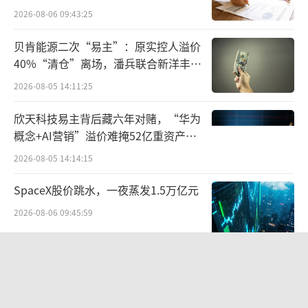
点”
2026-08-06 09:43:25
柔性按需时尚与绿色工艺叠加，时尚生产
迎来新纪元
贝肯能源二次“易主”：原实控人溢价
40%“清仓”离场，潘兵联合新洋丰、
十多年来SHEIN持续不断投入创新时尚制
宏科百世拟入主
2026-08-05 14:11:25
造产业生产模式与工艺，其创新的柔性按需模
欣天科技易主背后藏六年对赌，“华为
式，以数字化技术赋能产业链伙伴实现市场实
概念+AI营销”溢价难掩52亿重资产考
际需求与后端生产供应更为精准的匹配，从而
验
2026-08-05 14:14:15
减少产业浪费。柔性按需时尚模式下，每个款
式先以100-200件订单进行市场测试，并及时根
SpaceX股价跳水，一夜蒸发1.5万亿元
据市场销售反馈来调整生产或者终止生产。相
2026-08-06 09:45:59
比过去零售和服装品牌高达30%-50%的库存水
字节 Seedance 爆火背后，藏着一只
平，SHEIN领先的柔性按需模式能够将品牌的
50 亿美元的独角兽
未销售库存降低至低个位数，大大减少产业和
2026-08-10 10:41:25
环境浪费并降低产品价格。