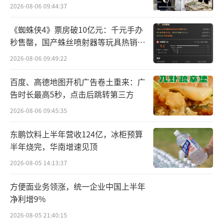
空》风靡全球。游戏的特点是不仅好玩，更加
2026-08-06 09:44:37
好看。这款游戏在全国范围内选取了36个景点
《蜘蛛侠4》票房破10亿元：千元手办
作为游戏背景，能够让玩家身临其境地感受到
秒售罄，国产蛛丝喷射器等玩具热销海
各地古建筑的魅力。这也对游戏设备提出了更
外
2026-08-06 09:49:22
高要求，为了更好地呈现画面、感受剧情,大家
百度、高德地图开机广告卷土重来：广
纷纷出手升级设备,直接带动相关品牌的游戏电
告时长最高5秒，点击后跳转第三方
视迎来销售高峰。
2026-08-06 09:45:35
而智能门锁受热捧，不仅因为其提高了家
东鹏饮料上半年营收124亿，冰柜预算
庭的安全性，也解决了人们日常生活中的小烦
半年烧完，华南增速见顶
恼。通过人脸识别、静脉识别、指纹、密码或
2026-08-05 14:13:37
手机APP开锁，智能门锁让家庭安全更加便捷
方便面业务领涨，统一企业中国上半年
可靠。“能不带钥匙绝不带钥匙，能不输密码
净利增9%
绝不输密码，所以要换一个能够精准人脸和指
2026-08-05 21:40:15
纹识别的智能门锁。”一位年轻消费者表示。