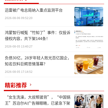
迅雷被广电总局纳入重点监测平台
2026-08-06 09:52:20
鸿蒙智行喊冤“竹知了”事件：仅投诉
侵权内容，共下架144条！
年轻用户在苏宁易购门店进行游戏体验
2026-08-05 13:40:27
在不少年轻消费者看来，家电产品的选择
负债30亿，28岁年轻人败光百亿国企，
不再局限于家庭“刚需”，改善型需求甚至更
知名饮料巨鳄悲情落幕？
加重要。
2026-08-05 17:14:52
近年来，随着全民电竞热潮的兴起,卓越的
精彩推荐
游戏性能已成为推动高端电视发展的驱动力之
一，游戏电视满足了不少游戏爱好者的家庭娱
“女生洗澡，大叔帮搓背”，“中国锅
乐需求。自今年8月份发售以来，《黑神话：悟
王”苏泊尔AI广告辣眼睛，已紧急下架