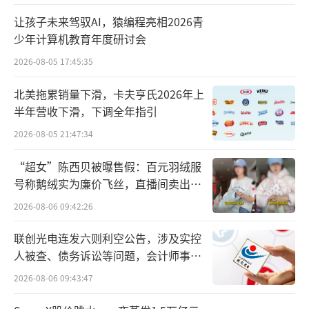
让孩子未来驾驭AI，猿编程亮相2026青
此外，新一轮以旧换新政府补贴在品类方
少年计算机教育年度研讨会
面的拓展也成为了双11新质家电消费增长的重
2026-08-05 17:45:35
要推动力。在国家明确补贴标准的8类家电产品
北美拖累销量下滑，卡夫亨氏2026年上
基础上，多地根据居民消费习惯和消费市场情
半年营收下滑，下调全年指引
况，以绿色化、智能化为导向，自主扩充家电
2026-08-05 21:47:34
补贴品类。江苏、湖北、重庆等20多个省份将
净水器、扫地机器人、洗碗机、空气净化器等
“超女”陈西贝被曝售假：百元羽绒服
纳入补贴范围，深圳增加消费级无人机，这都
号称鹅绒实为廉价飞丝，直播间卖出超
百万元
刺激了消费者多元化消费需求。
2026-08-06 09:42:26
（责任编辑：zx028
0）
联创光电连发六则利空公告，涉及实控
人被查、债务诉讼等问题，会计师事务
所曾出具“保留意见”
2026-08-06 09:43:47