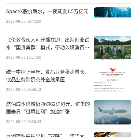
本，企业才能走得更远，行业才能更繁荣，消
费者才能持续得到最棒的产品。”
SpaceX股价跳水，一夜蒸发1.5万亿元
2026-08-06 09:45:59
此外，她还分享了一张对比图，展示了中
国新能源汽车制造商向供应商付款时间的变化
《伦敦合伙人》开播在即：出海创业试
趋势，指出部分企业的付款周期非但未逐年缩
水“国货集群”模式，带动入境消费反
短，反而显著延长。
向种草
2026-08-07 15:17:50
和陶琳贴出的数据大差不差，第一财经也
统一中控上半年：食品业务稳步增长，
发布了一版车企
应付账款周转天数
数据。具体
饮品业务除奶茶外全线承压
如下图所示：
2026-08-06 09:56:12
航油成本倍增仍净赚62亿港元，进击的
国泰靠“过境红利”加速扩张
2026-08-06 09:38:43
九洲药业中报罕见“双降”：诺华大