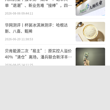
单“退潮”、新业务难“接棒”，四大
难关待闯
2026-08-06 09:44:11
华网测评丨杯装冰淇淋测评：哈根达
斯、八喜、甄稀
2026-06-20 11:38:53
贝肯能源二次“易主”：原实控人溢价
数据来源：wind
40%“清仓”离场，潘兵联合新洋丰、
宏科百世拟入主
不难看出，在两个版本的数据中，特斯拉
2026-08-05 14:11:25
付账周期都是最短的。不过关于比亚迪和蔚来
江小白起诉东方甄选案结果公布：构成
两家车企，彭博社与第一财经报道的付款周期
商业诋毁，赔偿30万元
差异高达100天以上。
2026-08-03 16:34:22
惯例的“压价”
欣天科技易主背后藏六年对赌，“华为
概念+AI营销”溢价难掩52亿重资产考