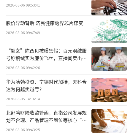
2026-08-06 09:53:41
来源：彭博社
其实延缓付款，这种模式本身并无不妥，
股价异动背后 济民健康跨界芯片谋变
但玩过头了就很容易出问题。
2026-08-06 09:47:49
短期内可能降低车企的成本，但长期来
“超女”陈西贝被曝售假：百元羽绒服
看，可能会对供应链的稳定性造成负面影响。
号称鹅绒实为廉价飞丝，直播间卖出超
百万元
2026-08-06 09:42:26
有意思的是，在比亚迪陷入舆论之际，特
斯拉也参与进来了。
华为哈勃投资、宁德时代加持，天科合
达为何越卖越亏？
上月末，陶琳宣布特斯拉在2024年进一步
2026-08-05 14:16:14
优化了供应链伙伴的付款流程，将周期缩短至
北部湾财险收监管函，直指公司发展规
约90天，相比去年有所加快。陶琳表示：“与
划不合理、产品管理不到位等核心“痛
供应商伙伴同生共赢，通过技术革新来增效降
点”
2026-08-06 09:43:25