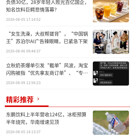
车企的经营资金都相对短缺。那如何才能拥有
负债30亿，28岁年轻人败光百亿国企，
知名饮料巨鳄悲情落幕？
充沛的现金流？除了二级市场等外部筹资融资
方式之外，向内部要资金空间，也不失为一种
2026-08-05 17:14:52
办法。
“女生洗澡，大叔帮搓背”，“中国锅
王”苏泊尔AI广告辣眼睛，已紧急下架
这几年不少车企就凭借着市场优势，不断
2026-08-06 09:44:37
延迟向上下游供应商支付应付款项，以便于让
自身能够获得大量无息的浮游资金，减轻现金
立秋奶茶爆单引发“截单”风波，淘宝
闪购被指“优先拿友商订单”、“专挑
压力、缓解资金周转的紧迫性。
贵的拿”
2026-08-09 12:56:23
据彭博社的数据显示：
精彩推荐
总部位于深圳的车企在2023年向供应链供
应商付款需要275天，而2022年219天，2021年
东鹏饮料上半年营收124亿，冰柜预算
半年烧完，华南增速见顶
为198天；总部位于上海的车企在2023年需要2
95天来清算应付账款，高于2022年的247天和2
2026-08-05 14:13:37