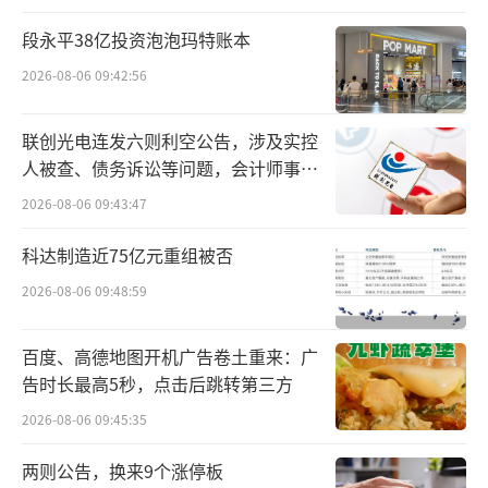
021年的197天。
段永平38亿投资泡泡玛特账本
2026-08-06 09:42:56
更夸张的地方在于，某车企还用
承兑汇票
来给供应商结款，部分供应商真正拿到货款
联创光电连发六则利空公告，涉及实控
时，很可能已经过去了一年的时间。
人被查、债务诉讼等问题，会计师事务
所曾出具“保留意见”
2026-08-06 09:43:47
科达制造近75亿元重组被否
2026-08-06 09:48:59
百度、高德地图开机广告卷土重来：广
告时长最高5秒，点击后跳转第三方
2026-08-06 09:45:35
两则公告，换来9个涨停板