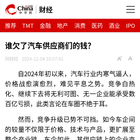
财经
推荐
TMT
金融
地产
消费
医药
酒业
IPO
谁欠了汽车供应商们的钱？
锌财经
2024-12-04 10:57:41
自2024年初以来，汽车行业内寒气逼人，
价格战愈演愈烈，难见平息之势。竞争白热
化、继续下去将无利可图、无一企业能承受数
百亿亏损，此类言论在车圈不绝于耳。
然而，竞争升级已势不可挡。如今车企间
的较量不仅限于价格、技术与产品，更扩展至
整个产业链。车企如此，其供应链上的企业亦