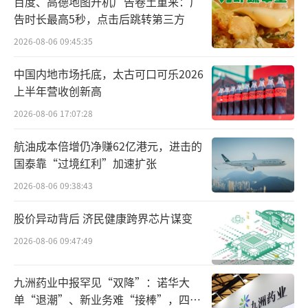
百度、高德地图开机广告卷土重来：广
加旗帜鲜明地提出了要做“跟随者”。
告时长最高5秒，点击后跳转第三方
2026-08-06 09:45:35
传统车企的保守放在当时其实很好理解，
任何新事物的发展都不是一帆风顺的，特斯
中国内地市场托底，太古可口可乐2026
上半年营收创新高
拉、比亚迪、北汽等最早一批入局的车企已经
吃到了先行者的苦头。
2026-08-06 17:07:28
航油成本倍增仍净赚62亿港元，进击的
2014财年，特斯拉净亏损高达2.94亿美
国泰靠“过境红利”加速扩张
元。马斯克把这种“失利”归咎于中国市场，
2026-08-06 09:38:43
认为正是由于中国私人充电桩不够普及、公共
充电网络又不够完善，致使特斯拉销量受挫。
股价异动背后 济民健康跨界芯片谋变
2026-08-06 09:47:49
同一时期，比亚迪、北汽也遇到了开通私
人购买渠道后的难题。第一批消费者开始吐槽
九洲药业中报罕见“双降”：诺华大
购买和使用过程中的种种艰难和不便，如充电
单“退潮”、新业务难“接棒”，四大