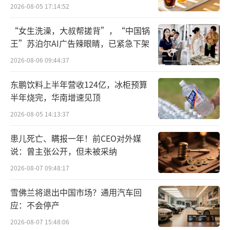
特斯拉正式向第一批中国用户交付特斯拉Mode
2026-08-05 17:14:52
l S车型。前卫新颖的设计理念、可下载的软件
“女生洗澡，大叔帮搓背”，“中国锅
更新、巨大的触摸屏显示和先进的智能驾驶系
王”苏泊尔AI广告辣眼睛，已紧急下架
统在业界内外掀起了一场热烈的讨论。这款具
2026-08-06 09:44:37
有划时代意义的产品不仅赢得了市场的广泛关
注，也让许多人更加相信，普及电动汽车是完
东鹏饮料上半年营收124亿，冰柜预算
半年烧完，华南增速见顶
全有可能实现的。
2026-08-05 14:13:37
这一年被称为新势力造车元年，在政策引
患儿死亡、瞒报一年！前CEO对外媒
导与技术进步的大背景下，越来越多企业开始
说：曾主张公开，但未被采纳
加入造车阵营。2014年4月，游侠汽车成立；7
2026-08-07 09:48:17
月，乐视汽车成立；8月，小鹏汽车成立；10
月，合众汽车成立；11月，蔚来汽车成立；12
雪佛兰将退出中国市场？通用汽车回
应：不会停产
月，奇点汽车成立。到2015年，理想、威马、
零跑、天际、博泰等新势力品牌也相继成立，
2026-08-07 15:48:06