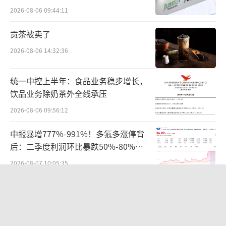
难关待闯
基础设施不完善、电池续航性能差、售后服务
2026-08-06 09:44:11
跟不上等等。而除了产品本身及应用的问题，
贡茶被卖了
对于企业来说，更棘手的是在开拓市场时遭遇
2026-08-06 14:32:36
的“地方保护”。
当时，为了让更多的消费者接受相对燃油
统一中控上半年：食品业务稳步增长，
饮品业务除奶茶外全线承压
车来说还比较昂贵的电动汽车，政府从中央到
2026-08-06 09:56:12
地方都提供了为数不菲的补贴：购买一辆36万
元的比亚迪E6，消费者可以从国家拿到约6万元
中报暴增777%-991%！多氟多涨停背
补贴，从地方政府再拿到6万元左右的补贴，最
后：二季度利润环比暴跌50%-80%，
是黄金坑还是陷阱？
终自己支付24万元左右即可将E6开回家。
2026-08-07 10:05:35
但是，地方财政只愿意支持本地企业。为
华为哈勃投资、宁德时代加持，天科合
达为何越卖越亏？
了清楚地锁定补贴发放的对象，各地发明了为
2026-08-05 14:16:14
本地车企量身打造的新能源汽车地方目录，只