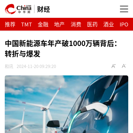
财经
推荐
TMT
金融
地产
消费
医药
酒业
IPO
中国新能源车年产破1000万辆背后：
转折与爆发
和讯
2024-11-20 09:29:20