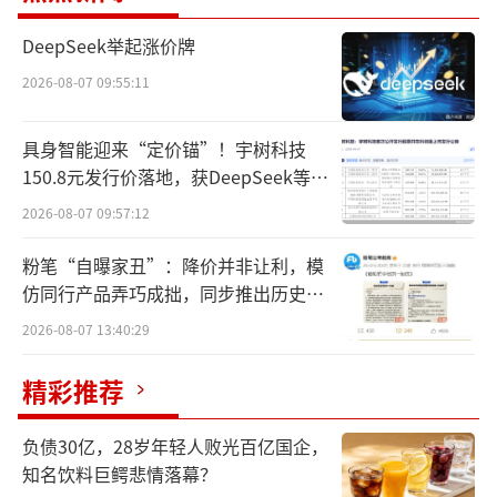
会，到现在大街小巷遍地跑着绿牌车，从不被
DeepSeek举起涨价牌
看好到中国名片，从“骗补”风波到越来越多
车企靠市场认可进入盈利阵营，从追随者到重
2026-08-07 09:55:11
塑全球汽车产业生态，作为战略性新兴产业的
具身智能迎来“定价锚”！宇树科技
新能源汽车，已经成为经济高质量发展的重要
150.8元发行价落地，获DeepSeek等豪
引擎。
华战配加持
2026-08-07 09:57:12
无论是从产业角度，或是从企业角度，回
粉笔“自曝家丑”：降价并非让利，模
溯新能源的发展历史，都会发现它并不是一条
仿同行产品弄巧成拙，同步推出历史学
趋势始终向上的坦途，更多是突破一道道窄门
员退费方案
2026-08-07 13:40:29
后的厚积薄发。
精彩推荐
“鲇鱼”特斯拉
负债30亿，28岁年轻人败光百亿国企，
2014年4月22日，北京市朝阳区酒仙桥，
知名饮料巨鳄悲情落幕？