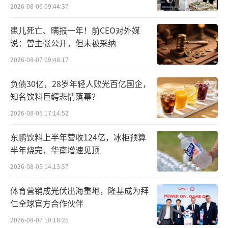
2026-08-06 09:44:37
患儿死亡、瞒报一年！前CEO对外媒
说：曾主张公开，但未被采纳
2026-08-07 09:48:17
负债30亿，28岁年轻人败光百亿国企，
知名饮料巨鳄悲情落幕？
2026-08-05 17:14:52
用户可通过邀请好友助力、抽奖、限时秒
东鹏饮料上半年营收124亿，冰柜预算
杀等多种方式，获得5折打车优惠券，每单最高
半年烧完，华南增速见顶
可抵扣20元，还可一键领取低至7.5折打车优惠
2026-08-05 14:13:37
券，顺风车满30元减5元券、花花币等一系列出
行优惠。在“花小猪打车可以更便宜”官方公
体育营销成光伏出海重地，隆基成为拜
仁全球官方合作伙伴
众号上完成互动留言及打车晒单任务后，用户
还有机会赢得浪浪山正版周边,包括多层冰箱
2026-08-07 10:18:25