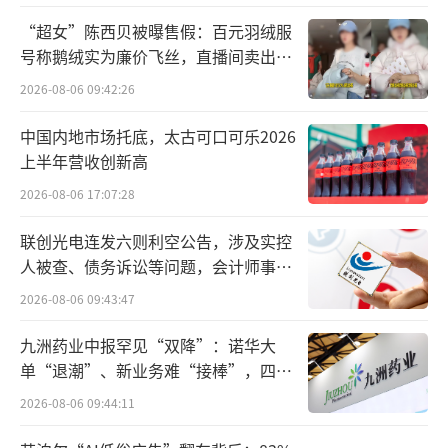
贴、单肩斜挎包及“双面情绪”抱枕。
“超女”陈西贝被曝售假：百元羽绒服
号称鹅绒实为廉价飞丝，直播间卖出超
百万元
2026-08-06 09:42:26
中国内地市场托底，太古可口可乐2026
上半年营收创新高
2026-08-06 17:07:28
联创光电连发六则利空公告，涉及实控
人被查、债务诉讼等问题，会计师事务
所曾出具“保留意见”
2026-08-06 09:43:47
双节出行途中，美食、住宿、游玩等需求
九洲药业中报罕见“双降”：诺华大
也同样旺盛，花小猪还联合了多家合作伙伴，
单“退潮”、新业务难“接棒”，四大
共同为用户提供万达至尊权益卡、如家金卡月
难关待闯
2026-08-06 09:44:11
卡、蜜雪冰城9折券等多种惊喜权益和优惠，陪
伴用户“浪”起来，共度美好双节。