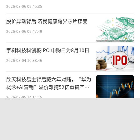
2026-08-06 09:45:35
股价异动背后 济民健康跨界芯片谋变
2026-08-06 09:47:49
宇树科技科创板IPO 申购日为8月10日
2026-08-04 10:38:46
欣天科技易主背后藏六年对赌，“华为
概念+AI营销”溢价难掩52亿重资产考
验
2026-08-05 14:14:15
营收暴增22倍仍亏2580万元，集益威闯
关科创板背后深陷客户依赖与无实控人
困局
2026-08-06 09:45:09