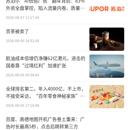
苏泊尔“AI低俗广告”翻车背后：83%
外资全盘掌控，陷入流量内卷、质量频
双节免佣最高94小时 60城司机享中秋福利
发的负循环
2026-08-07 11:17:34
为了让广大司机师傅们在假期也能有所收
贡茶被卖了
获，花小猪也为广大司机师傅们提供了峰期出
2026-08-06 14:32:36
车奖励与节假日福利。
航油成本倍增仍净赚62亿港元，进击的
国泰靠“过境红利”加速扩张
2026-08-06 09:38:43
全球排名第二，年入4000亿，不上市，
不接受采访，“百年零食神秘家族”浮
出水面？
2026-08-06 17:10:48
百度、高德地图开机广告卷土重来：广
告时长最高5秒，点击后跳转第三方