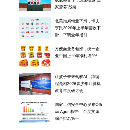
成战略合作，加速推进“全
家营养”战略
北美拖累销量下滑，卡夫
亨氏2026年上半年营收下
滑，下调全年指引
方便面业务领涨，统一企
业中国上半年净利增9%
让孩子未来驾驭AI，猿编
程亮相2026青少年计算机
教育年度研讨会
国家工信安全中心发布Offi
ce Agent报告，百度文库
综合排名第一