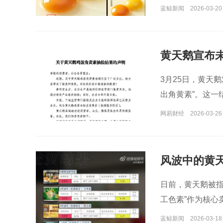
蓝鲸新闻
2026-03-20
黄天鹅宣布未
有说服力”
3月25日，黄天
出角黄素”。这一
网易财经
2026-03-26 
风波中的黄
正等待官方
日前，黄天鹅被指
工色素”作为核心
蓝鲸新闻
2026-03-18 