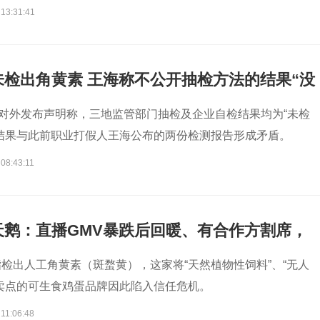
 13:31:41
检出角黄素 王海称不公开抽检方法的结果“没
鹅对外发布声明称，三地监管部门抽检及企业自检结果均为“未检
结果与此前职业打假人王海公布的两份检测报告形成矛盾。
08:43:11
天鹅：直播GMV暴跌后回暖、有合作方割席，
检测结果
检出人工角黄素（斑蝥黄），这家将“天然植物性饲料”、“无人
卖点的可生食鸡蛋品牌因此陷入信任危机。
11:06:48