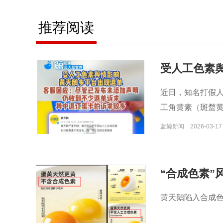
推荐阅读
受人工色素
近日，知名打假
工角黄素（斑蝥
蓝鲸新闻
2026-03-17
“合成色素”
黄天鹅陷入合成