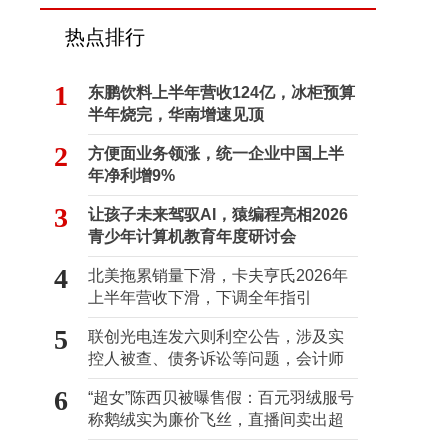
热点排行
1
东鹏饮料上半年营收124亿，冰柜预算
半年烧完，华南增速见顶
2
方便面业务领涨，统一企业中国上半
年净利增9%
3
让孩子未来驾驭AI，猿编程亮相2026
青少年计算机教育年度研讨会
4
北美拖累销量下滑，卡夫亨氏2026年
上半年营收下滑，下调全年指引
5
联创光电连发六则利空公告，涉及实
控人被查、债务诉讼等问题，会计师
事务所曾出具“保留意见”
6
“超女”陈西贝被曝售假：百元羽绒服号
称鹅绒实为廉价飞丝，直播间卖出超
百万元