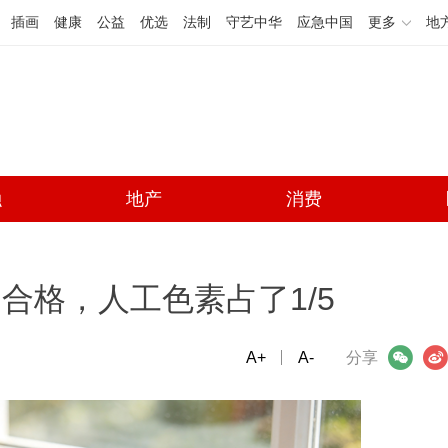
插画
健康
公益
优选
法制
守艺中华
应急中国
更多
地
融
地产
消费
不合格，人工色素占了1/5
A+
微信
A-
微博
分享