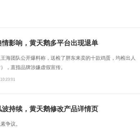
舆情影响，黄天鹅多平台出现退单
人王海团队公开爆料称，送检了胖东来卖的十款鸡蛋，均检出人
黄），直指品牌涉嫌虚假宣传。
 10:23:01
风波持续，黄天鹅修改产品详情页
色素争议。