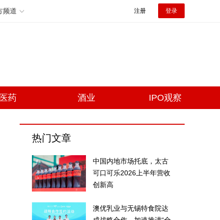
方频道
注册
登录
医药
酒业
IPO观察
热门文章
中国内地市场托底，太古
可口可乐2026上半年营收
创新高
澳优乳业与无锡特食院达