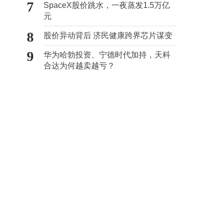
7
SpaceX股价跳水，一夜蒸发1.5万亿
元
8
股价异动背后 济民健康跨界芯片谋变
9
华为哈勃投资、宁德时代加持，天科
合达为何越卖越亏？