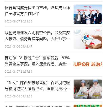
南、广西为大巴出行的最热门省份（自治
体育营销成光伏出海重地，隆基成为拜
仁全球官方合作伙伴
区）。西双版纳-版纳植物园、上饶-篁岭/望仙
谷、成都-乐山/仁寿、大理-昆明等为热门大巴
2026-08-07 10:18:25
出游线路；广州-梅州/河源、昆明-文山、郑州-
联创光电连发六则利空公告，涉及实控
焦作等坐大巴返乡需求旺盛。此外，吉安-武功
人被查、债务诉讼等问题，会计师事务
所曾出具“保留意见”
山/井冈山景区、珠海-深圳市区/龙岗等假期黑
2026-08-06 09:43:47
马线路，涨幅超200%。
苏泊尔“AI低俗广告”翻车背后：83%
外资全盘掌控，陷入流量内卷、质量频
生活化度假重构“附近”消费动线 中秋夜
发的负循环
多地灯会打车涨幅超85%
2026-08-07 11:17:34
“超女”陈西贝被曝售假：百元羽绒服
今年“十一”黄金周，生活化度假正在重
号称鹅绒实为廉价飞丝，直播间卖出超
构“附近”消费动线。与去年同期相比，前往
百万元
2026-08-06 09:42:26
运动场所和室内休闲场所的打车需求分别上涨3