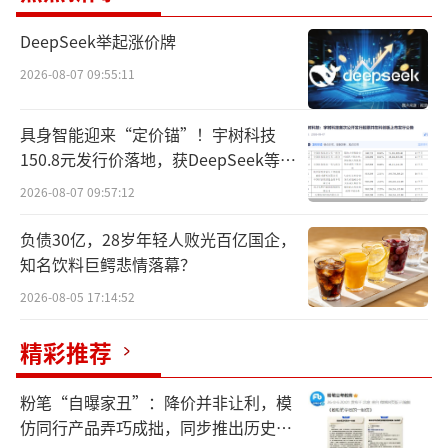
后，长沙再度进入假期全国打车需求Top10。
DeepSeek举起涨价牌
预约用车的出行需求比节前上涨58%，涨
2026-08-07 09:55:11
幅排名前5城市分别是桂林、南昌、大理、徐
州、揭阳，涨幅均超过100%，其中桂林涨幅最
具身智能迎来“定价锚”！宇树科技
高为331%；使用预约服务的场景中，前往汽车
150.8元发行价落地，获DeepSeek等豪
站、旅游景点、火车站的出行需求涨幅分别为4
华战配加持
2026-08-07 09:57:12
06%、275%、182%。
负债30亿，28岁年轻人败光百亿国企，
知名饮料巨鳄悲情落幕？
2026-08-05 17:14:52
精彩推荐
粉笔“自曝家丑”：降价并非让利，模
仿同行产品弄巧成拙，同步推出历史学