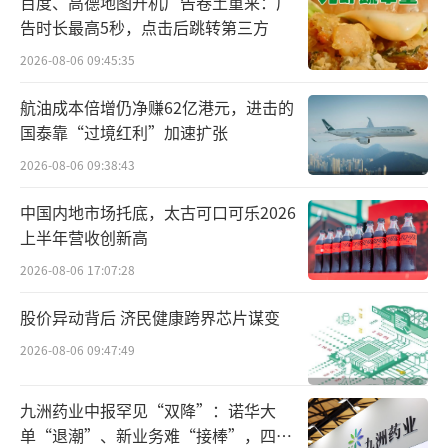
6%和35%，美容美发、购物和餐饮美食场所的
百度、高德地图开机广告卷土重来：广
告时长最高5秒，点击后跳转第三方
需求上涨均超过20%。双节氛围叠加，假期走
亲访友需求同比上涨32%。
2026-08-06 09:45:35
航油成本倍增仍净赚62亿港元，进击的
中秋夜，在聚餐、赏月观灯的带动下，19-
国泰靠“过境红利”加速扩张
20时成为打车需求较前一日上涨最高时段。202
2026-08-06 09:38:43
5厦门园博苑国庆中秋嘉年华、上海首届国际光
影节、2025年广州文化公园中秋灯会是打车需
中国内地市场托底，太古可口可乐2026
上半年营收创新高
求前三的中秋灯会活动，带动举办地点打车需
求相比节前上涨均超过85%。
2026-08-06 17:07:28
股价异动背后 济民健康跨界芯片谋变
长假期间，多地音乐演出、漫展等成为假
2026-08-06 09:47:49
日文化消费亮点。长江采石矶2025葫芦果音乐
节（马鞍山站）、2025华晨宇火星演唱会南京
九洲药业中报罕见“双降”：诺华大
站、重庆TF逐日演唱会现场火热，带动举办场
单“退潮”、新业务难“接棒”，四大