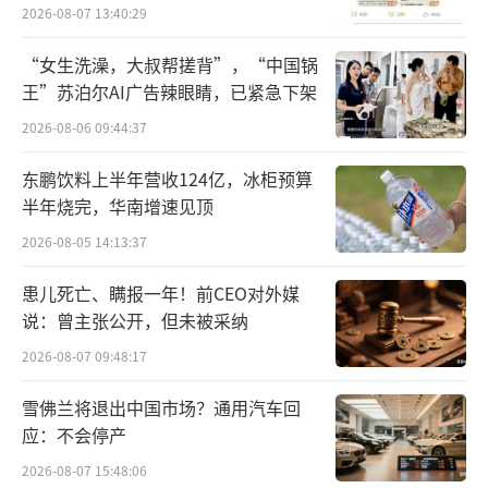
员退费方案
2026-08-07 13:40:29
“女生洗澡，大叔帮搓背”，“中国锅
王”苏泊尔AI广告辣眼睛，已紧急下架
长线出行成为更多人的长假选择。假期异
2026-08-06 09:44:37
地打车需求相比节前上涨89%，其中68%的需
东鹏饮料上半年营收124亿，冰柜预算
求来自省外用户。异地出行用户常驻地与目的
半年烧完，华南增速见顶
地城市相距800公里以上的长线游打车需求同比
2026-08-05 14:13:37
去年上涨22%，其中00后和95后贡献了47%的
长线需求。新疆喀什、甘肃武威、黑龙江齐齐
患儿死亡、瞒报一年！前CEO对外媒
说：曾主张公开，但未被采纳
哈尔三地假期用车需求突出，同比分别上涨8
7%、78%和74%。
2026-08-07 09:48:17
雪佛兰将退出中国市场？通用汽车回
双节期间，坐大巴跨城出游、返乡需求高
应：不会停产
涨，滴滴站点巴士完座规模较节前增长86%，
2026-08-07 15:48:06
累计运送旅客超100万人次，其中，江西、云