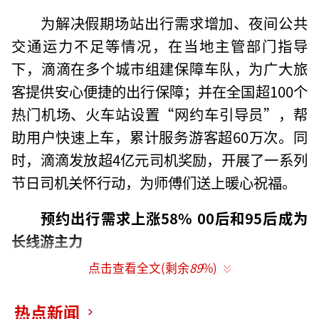
为解决假期场站出行需求增加、夜间公共
交通运力不足等情况，在当地主管部门指导
下，滴滴在多个城市组建保障车队，为广大旅
客提供安心便捷的出行保障；并在全国超100个
热门机场、火车站设置“网约车引导员”，帮
助用户快速上车，累计服务游客超60万次。同
时，滴滴发放超4亿元司机奖励，开展了一系列
节日司机关怀行动，为师傅们送上暖心祝福。
预约出行需求上涨58% 00后和95后成为
长线游主力
点击查看全文(剩余
89
%)
“十一”假期，多城出行活力焕新，重庆
跃升打车需求最高城市。继“五一”假期之
热点新闻