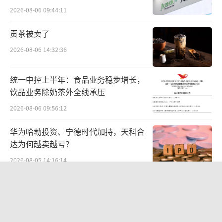
地打车需求同比上涨均超10倍。成都第二十一
难关待闯
2026-08-06 09:44:11
届世界线动漫展、2025上海动漫文化博览会、
贡茶被卖了
长春第三届东北亚Comic Time动漫游戏博览展
会等漫展举办地打车需求同比涨幅超过350%。
2026-08-06 14:32:36
统一中控上半年：食品业务稳步增长，
饮品业务除奶茶外全线承压
2026-08-06 09:56:12
华为哈勃投资、宁德时代加持，天科合
达为何越卖越亏？
2026-08-05 14:16:14
贝肯能源二次“易主”：原实控人溢价
40%“清仓”离场，潘兵联合新洋丰、
宏科百世拟入主
2026-08-05 14:11:25