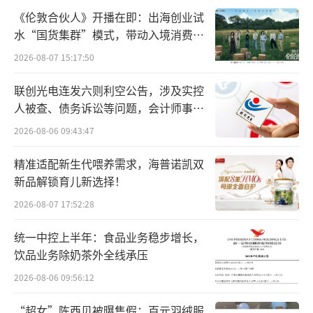
60浏览器开屏画面常年被易车承包；甚至在视
《伦敦合伙人》开播在即：出海创业试
频网站前贴片广告中，每10个汽车相关视频就
水“国货集群”模式，带动入境消费反
有3个来自易车。
向种草
2026-08-07 15:17:50
这种饱和式攻击在2015年前后确实奏效，
联创光电连发六则利空公告，涉及实控
当年易车月活用户突破3000万，广告收入占比
人被查、债务诉讼等问题，会计师事务
所曾出具“保留意见”
高达82%。
2026-08-06 09:43:47
精准适配新生代喂养需求，海普诺凯双
但这种建立在流量收割基础上的商业模
新品解锁育儿新选择！
式，从一开始就埋下致命缺陷。为了维持广告
2026-08-07 17:52:28
投放强度，易车不得不持续抬高经销商会员
费。
统一中控上半年：食品业务稳步增长，
饮品业务除奶茶外全线承压
2023年湖南某经销商透露，其会员费从17.
2026-08-06 09:56:12
08万元飙升至23.88万元，涨幅39%的同时，线
“超女”陈西贝被曝售假：百元羽绒服
索转化率却从12%跌至不足5%。这种"高投入-