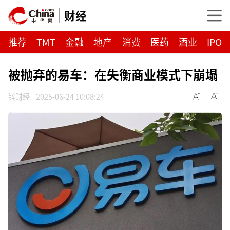
财经
推荐
TMT
金融
地产
消费
医药
酒业
IPO
被抛弃的易车：在失衡商业模式下崩塌
锌财经
2025-06-24 10:08:24