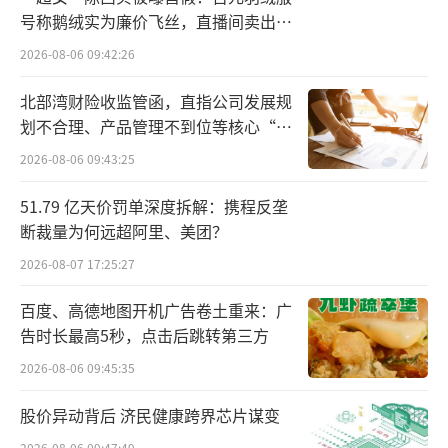
号称鹅绒实为廉价飞丝，直播间卖出超
低产出"的恶性循环，最终导致2024年Q1财报
百万元
2026-08-06 09:42:26
显示，易车广告主数量同比减少23%，单客获
客成本攀升至行业平均水平的1.8倍。
北部湾财险收监管函，直指公司发展规
划不合理、产品管理不到位等核心“痛
当汽车产业进入存量竞争阶段，主机厂开
点”
2026-08-06 09:43:25
始用脚投票。
51.79 亿天价罚单深度拆解：携程反垄
特斯拉率先宣布取消所有垂直媒体广告投
断裁量为何远超阿里、美团？
放，蔚来、理想等新势力紧随其后，转而将预
2026-08-07 17:25:27
算投向私域流量运营。这种集体转向背后，是
百度、高德地图开机广告卷土重来：广
车企对流量中介价值的重新评估：与其支付高
告时长最高5秒，点击后跳转第三方
额广告费购买不确定的转化，不如通过自建Ap
2026-08-06 09:45:35
p、社群运营直接触达用户。蔚来App日活用户
股价异动背后 济民健康跨界芯片谋变
突破500万的现实，彻底动摇了传统汽车媒体的
2026-08-06 09:47:49