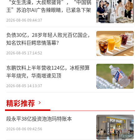
这个曾与汽车之家、懂车帝并称"三大垂直媒
“女生洗澡，大叔帮搓背”，“中国锅
体"的流量巨头，正以肉眼可见的速度被主流车
王”苏泊尔AI广告辣眼睛，已紧急下架
企抛弃。当华为问界10万台新车中仅有数千台
2026-08-06 09:44:37
通过易车渠道售出。
负债30亿，28岁年轻人败光百亿国企，
知名饮料巨鳄悲情落幕？
这个触目惊心的数字不仅宣告着传统汽车
2026-08-05 17:14:52
媒体的式微，更折射出整个汽车流通生态的深
层变革。
东鹏饮料上半年营收124亿，冰柜预算
半年烧完，华南增速见顶
流量泡沫破裂：广告模式的自我反噬
2026-08-05 14:13:37
在移动互联网的上半场，易车通过"烧钱换
精彩推荐
流量"的策略构建起庞大的用户帝国。
段永平38亿投资泡泡玛特账本
其广告投放策略堪称教科书级别：在百度
2026-08-06 09:42:56
搜索框输入"买车攻略"，首屏必现易车广告；3