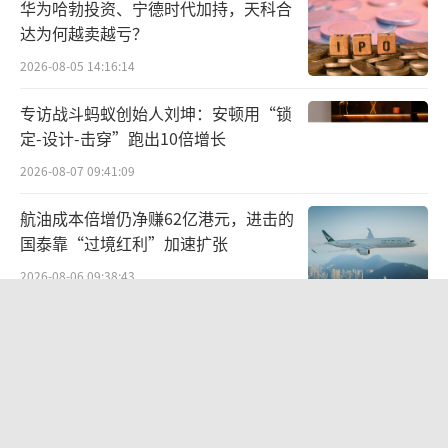
介，易车本质上需要平衡两方利益：既要为车
华为哈勃投资、宁德时代加持，天科合
达为何越卖越亏？
企提供曝光服务收取广告费，又要维护消费者
2026-08-05 14:16:14
权益以保持平台公信力。但在实际运营中，广
告收入的刚性需求往往迫使平台向车企妥协。
专访战斗蚂蚁创始人刘坤：安顿用“锁
定-设计-击穿”跑出10倍增长
2026-08-07 09:41:09
航油成本倍增仍净赚62亿港元，进击的
国泰靠“过境红利”加速扩张
2026-08-06 09:38:43
两则公告，换来9个涨停板
2026-08-06 09:53:41
江小白起诉东方甄选案结果公布：构成
商业诋毁，赔偿30万元