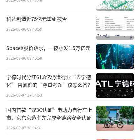
生存根基。
信任危机爆发：中介平台的信任坍塌
科达制造近75亿元重组被否
2026-08-06 09:48:59
如果说流量红利消退是外部冲击，那么信
任机制的瓦解则是压垮易车的最后一根稻草。
SpaceX股价跳水，一夜蒸发1.5万亿元
在黑猫投诉平台上，关于易车的投诉量三
2026-08-06 09:45:59
年增长470%，其中"虚假车源""诱导贷款""检
测报告造假"成为高频关键词。某车主在投诉中
宁德时代分红61.8亿仍遭行业“去宁德
化” 曾毓群的“尊重考题”该怎么答？
详细描述：通过易车购买的"准新车"，提车三
2026-08-07 17:04:53
天后发现变速箱存在严重顿挫，而购车前检测
报告却显示"全车无重大事故"。
国内首款“双3C认证”电助力自行车上
市，京东京造率先完成全链路安全认证
这种信任危机的根源，在于平台商业模式
2026-08-07 20:34:31
的根本性矛盾。作为连接车企与消费者的中