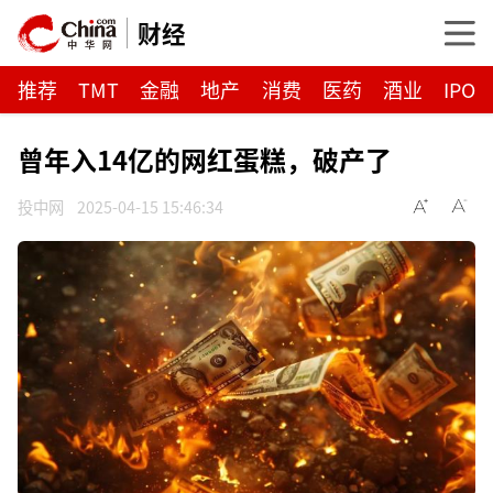
财经
推荐
TMT
金融
地产
消费
医药
酒业
IPO
曾年入14亿的网红蛋糕，破产了
投中网
2025-04-15 15:46:34