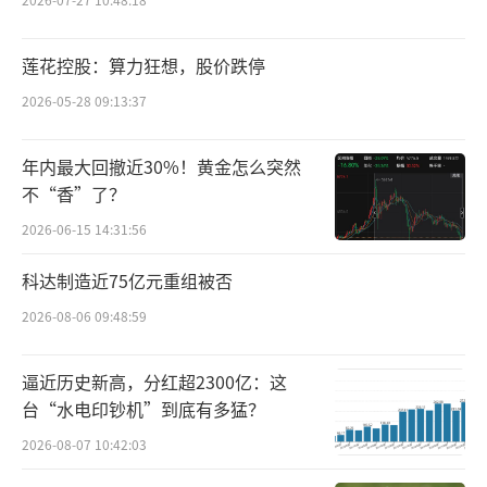
上了《福布斯》中文版的封面，《福布斯》将
罗田安评选为年度创业人物，评语中形容“冒
莲花控股：算力狂想，股价跌停
险精神和创业激情使他成为年度创业人物”。
2026-05-28 09:13:37
在2008年的时候，克莉丝汀一天可以生产1
年内最大回撤近30%！黄金怎么突然
万多只裱花蛋糕，几十万只面包每天被分送到6
不“香”了？
00家门店，到晚上8点几乎销售一空。据说在高
2026-06-15 14:31:56
峰时期，上海14%的人都是克莉丝汀的忠粉，
科达制造近75亿元重组被否
成为长三角白领早餐桌上的“标配”。
2026-08-06 09:48:59
克莉丝汀的高光时刻定格在2012年上市。
在克莉丝汀的官网上历史里程碑那一栏里，最
逼近历史新高，分红超2300亿：这
台“水电印钞机”到底有多猛？
新纪录也停在了2012年：港交所上市、成立20
周年。被称为“烘焙第一股”的克莉丝汀，在
2026-08-07 10:42:03
这一年里实现营收13.88亿元，公司市值也一度