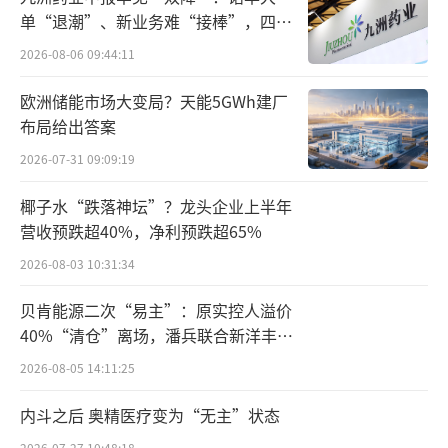
时刻，只有17家门店，在两家国有企业上海冠
单“退潮”、新业务难“接棒”，四大
生园食品有限公司和上海糖烟酒公司提出退股
难关待闯
2026-08-06 09:44:11
后，罗果断通过收购两家上海公司股份，全资
控股克莉丝汀，并担任总经理。
欧洲储能市场大变局？天能5GWh建厂
布局给出答案
当时罗田安这样形容克莉丝汀，“这是一
2026-07-31 09:09:19
个有救的企业，一定会大有希望！”
椰子水“跌落神坛”？龙头企业上半年
进入管理者角色后的罗田安杀伐果断，通
营收预跌超40%，净利预跌超65%
过“买买买”扩大克莉丝汀市场份额。先是收
2026-08-03 10:31:34
购上海吉元德食品，又于2005年收购双红面
贝肯能源二次“易主”：原实控人溢价
包，成立第三家中心工厂，继而2007年引进日
40%“清仓”离场，潘兵联合新洋丰、
本的一家株式会社以2.2亿元投资克莉丝汀，后
宏科百世拟入主
2026-08-05 14:11:25
来克莉丝汀还收购了丹比艺术蛋糕。
内斗之后 奥精医疗变为“无主”状态
2007年，满头白发却格外精神的罗田安登
2026-07-27 10:48:18