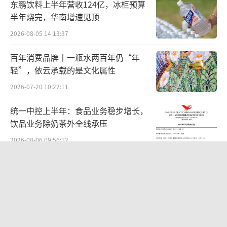
东鹏饮料上半年营收124亿，冰柜预算
突破20亿港元。
半年烧完，华南增速见顶
2026-08-05 14:13:37
在上市前后罗田安曾骄傲地传达他对克莉
丝汀的自信，“我们坚持用最好的原料，比如
百年消费品牌丨一瓶水两百年仍“年
轻”，依云承载的是文化属性
新西兰奶油、法国巧克力，即使成本高也要保
证口感。消费者能尝出差别。”
2026-07-20 10:22:11
统一中控上半年：食品业务稳步增长，
靠卖楼卖房偿还债务
饮品业务除奶茶外全线承压
克莉丝汀门店的最高纪录是全国1052家门
2026-08-06 09:56:12
店，最早的颓势是在上市后第二年。
“超女”陈西贝被曝售假：百元羽绒服
号称鹅绒实为廉价飞丝，直播间卖出超
2012年克莉丝汀业绩开始由盈转亏，到20
百万元
2026-08-06 09:42:26
22年上半年门店缩水到200多家，同年7月公司
被曝出因经营异常导致近乎所有门店暂停营
63岁的高长寿能续写传奇吗？艾力斯：