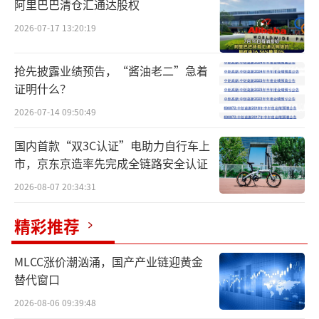
阿里巴巴清仓汇通达股权
情绪。从两年前全国闭店，到今年4月上旬公开
表示进入破产清算，克莉丝汀顶着“烘焙第一
2026-07-17 13:20:19
股”的昔日皇冠正式走进末路。
抢先披露业绩预告，“酱油老二”急着
“这是一个有救的企业，一定会大有希
证明什么？
望！”
2026-07-14 09:50:49
在克莉丝汀为期32年的历史里，创始人罗
国内首款“双3C认证”电助力自行车上
市，京东京造率先完成全链路安全认证
田安无疑是最为重要的人物，在他的手里，克
2026-08-07 20:34:31
莉丝汀完美完成了“濒临死亡-起死回生-走进末
路”的闭环。
精彩推荐
中国台湾人罗田安靠在台湾贩卖牛仔裤起
MLCC涨价潮汹涌，国产产业链迎黄金
家，作为一名成功商人，他在30岁时就实现了
替代窗口
财富自由，据说那时他已经是十数家公司的董
2026-08-06 09:39:48
事长，所投资领域遍布十几个行业。不过一场