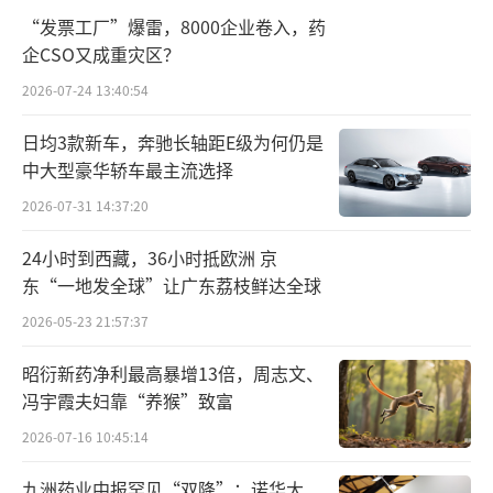
“发票工厂”爆雷，8000企业卷入，药
金融危机导致其资产一夕之间大幅缩水，据说
企CSO又成重灾区？
期间有数十亿资金断流，最终罗田安以破产告
2026-07-24 13:40:54
终台湾事业。
日均3款新车，奔驰长轴距E级为何仍是
克莉丝汀也是在这个时刻顺势诞生。1993
中大型豪华轿车最主流选择
年，罗田安领投两家上海合资单位创建克莉丝
2026-07-31 14:37:20
汀，成为最早一批外资投资的中式烘焙店。当
24小时到西藏，36小时抵欧洲 京
时克莉丝汀总投资150万美元，两家上海公司各
东“一地发全球”让广东荔枝鲜达全球
占20%股份，罗田安旗下公司占股60%，成为
2026-05-23 21:57:37
公司最大股东。
昭衍新药净利最高暴增13倍，周志文、
值得一提的是起初罗田安本人并非克莉丝
冯宇霞夫妇靠“养猴”致富
汀管理者，仅以投资人身份参与创建品牌，直
2026-07-16 10:45:14
到1999年克莉丝汀由于亏损严重进入生死存亡
九洲药业中报罕见“双降”：诺华大