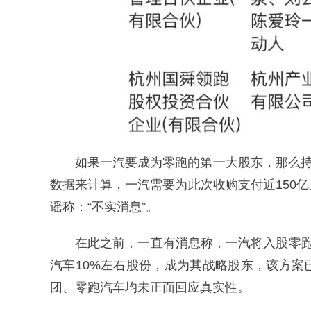
如果一汽要成为零跑的第一大股东，那么持
数据来计算，一汽需要为此次收购支付近150
谣称：“不实消息”。
在此之前，一直有消息称，一汽将入股零
汽车10%左右股份，成为其战略股东，该方
团、零跑汽车均未正面回应真实性。