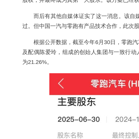
股权，并最终成为其第一大股东。该方案已经获
而后有其他自媒体证实了这一消息。该自媒
过。但中国一汽与零跑有产品技术合作，此次股
根据公开数据，截至今年6月30日，零跑
及配偶陈爱玲，组成的创始人集团与一致行动人
为21.26%。