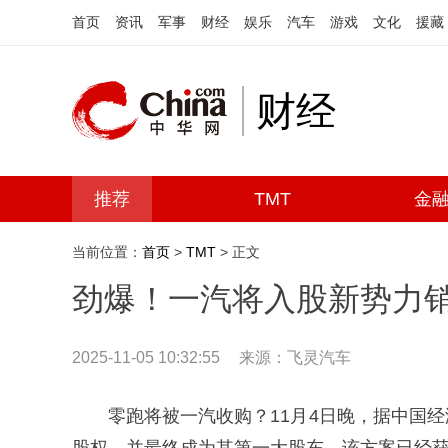
首页
资讯
军事
财经
娱乐
汽车
游戏
文化
援藏
财经
推荐
TMT
金
当前位置：
首页
>
TMT
> 正文
劲爆！一汽将入股新势力
2025-11-05 10:32:55
来源：飞灵汽车
零跑将被一汽收购？11月4日晚，据中国