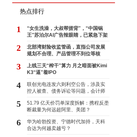
热点排行
1
“女生洗澡，大叔帮搓背”，“中国锅
王”苏泊尔AI广告辣眼睛，已紧急下架
2
北部湾财险收监管函，直指公司发展
规划不合理、产品管理不到位等核
心“痛点”
3
上线三天“榨干”算力 月之暗面被Kimi
K3“逼”着IPO
4
联创光电连发六则利空公告，涉及实
控人被查、债务诉讼等问题，会计师
事务所曾出具“保留意见”
5
51.79 亿天价罚单深度拆解：携程反垄
断裁量为何远超阿里、美团？
6
华为哈勃投资、宁德时代加持，天科
合达为何越卖越亏？