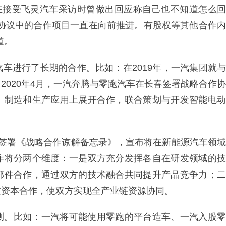
力在接受飞灵汽车采访时曾做出回应称自己也不知道怎么回
略协议中的合作项目一直在向前推进。有股权等其他合作内
道。
车进行了长期的合作。比如：在2019年，一汽集团就与
2020年4月，一汽奔腾与零跑汽车在长春签署战略合作协
、制造和生产应用上展开合作，联合策划与开发智能电动
春签署《战略合作谅解备忘录》，宣布将在新能源汽车领域
作将分两个维度：一是双方充分发挥各自在研发领域的技
部件合作，通过双方的技术融合共同提升产品竞争力；二
过资本合作，使双方实现全产业链资源协同。
测。比如：一汽将可能使用零跑的平台造车、一汽入股零