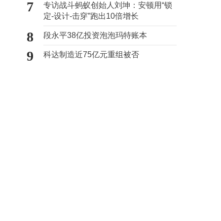
7
专访战斗蚂蚁创始人刘坤：安顿用“锁
定-设计-击穿”跑出10倍增长
8
段永平38亿投资泡泡玛特账本
9
科达制造近75亿元重组被否