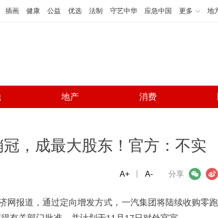
插画
健康
公益
优选
法制
守艺中华
应急中国
更多
地
融
地产
消费
销冠，成最大股东！官方：不实
A+
微信
A-
微博
分享
经济网报道，通过定向增发方式，一汽集团将陆续收购零跑