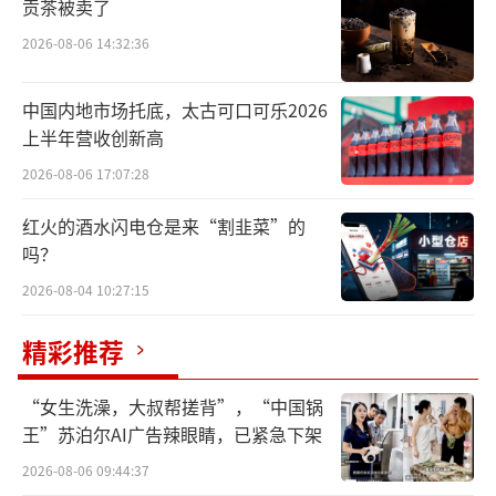
贡茶被卖了
淘宝闪购的爆发式增长为千问搭建了一座从云
2026-08-06 14:32:36
端大模型通往物理世界货架的桥梁。
中国内地市场托底，太古可口可乐2026
去年即时零售大战中，阿里充分发挥
上半年营收创新高
了“集团作战”的能力，将淘宝闪购打造为日
2026-08-06 17:07:28
订单峰值破亿、月活买家超3亿的流量前台。
红火的酒水闪电仓是来“割韭菜”的
有了这条动线的基础，阿里再次将生态内
吗？
的消费业务做了“合并同类项”。其试图通过
2026-08-04 10:27:15
千问这个统一界面，将分散在各个App里的消
费决策与履约能力重新拆解与编排，MCP化后
精彩推荐
由千问负责承接，以加速大模型从对话走向行
“女生洗澡，大叔帮搓背”，“中国锅
动的进程。
王”苏泊尔AI广告辣眼睛，已紧急下架
另一方面，30亿的投入也显著高于同台竞
2026-08-06 09:44:37