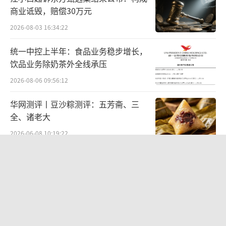
这么来看，阿里30亿的免单总额多了一份
商业诋毁，赔偿30万元
投名状的意味。春节本就是全年出行与线下消
2026-08-03 16:34:22
费的高峰，红包补贴的作用便不仅局限于拉
统一中控上半年：食品业务稳步增长，
新，而是有真实的行为可以作为承载，好比当
饮品业务除奶茶外全线承压
年移动支付战争中“偷袭珍珠港”的微信。届
2026-08-06 09:56:12
时，千问也将从一个模型能力展示的窗口，演
变为阿里大消费的“服务总台”。
华网测评丨豆沙粽测评：五芳斋、三
全、诸老大
千问助手发布会上，吴嘉表示，理想中的A
2026-06-08 10:19:22
I应当具备类似人类的主动沟通能力，能够理解
贝肯能源二次“易主”：原实控人溢价
用户需求、主动提供方案，并协同用户完成消
40%“清仓”离场，潘兵联合新洋丰、
费决策。而千问“服务总台”的终极形态，则
宏科百世拟入主
2026-08-05 14:11:25
指向了基于生态供给能力的“主动代理”。
白酒业务员，生存压力正被推到顶峰
这样的AI产品形态，与全球旅行巨头Booki
2026-08-05 11:53:12