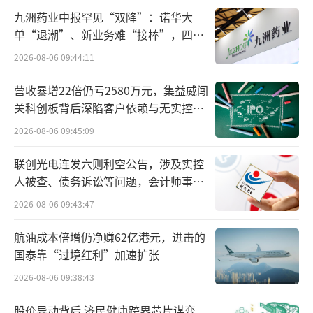
逐春节档的一众大厂。
九洲药业中报罕见“双降”：诺华大
单“退潮”、新业务难“接棒”，四大
在用户教育的角度来看，阿里所图，相比
难关待闯
2026-08-06 09:44:11
推动用户养成使用AI能力的习惯还要再进一
步。30亿免单，为的是让用户在春节这种最不
营收暴增22倍仍亏2580万元，集益威闯
关科创板背后深陷客户依赖与无实控人
愿意折腾的时刻，愿意走一次“AI办事”的新
困局
链路。
2026-08-06 09:45:09
联创光电连发六则利空公告，涉及实控
千问当起“总服务台”
人被查、债务诉讼等问题，会计师事务
所曾出具“保留意见”
电影《黑客帝国》中有一个超前的设定，
2026-08-06 09:43:47
人类通过接口与计算机相连，系统会实时演算
航油成本倍增仍净赚62亿港元，进击的
并在人脑内呈现“世界模型”。
国泰靠“过境红利”加速扩张
2026-08-06 09:38:43
AI时代的阿里巴巴消费矩阵，自然需要一
个统一的“接口”。这份重任理所应当落在了
股价异动背后 济民健康跨界芯片谋变