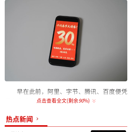
早在此前，阿里、字节、腾讯、百度便凭
借资本成为角逐AI入口的有力竞争者。随着各
点击查看全文(剩余
90
%)
家相继晒出节日营销玩法与饱和式投入的金
热点新闻
额，我们能看到四张由生态出发的战略图景。
其中，阿里得益于去年即时零售业务的加速，