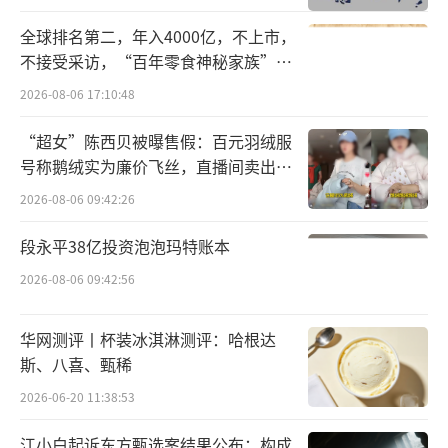
同流量逻辑。用户随意图切换App，也在这一
全球排名第二，年入4000亿，不上市，
过程中反复流失回流。千问尝试把这种分散的
不接受采访，“百年零食神秘家族”浮
前台重新编排成一个统一入口。
出水面？
2026-08-06 17:10:48
打个不算恰当的比方，过去阿里大消费矩
“超女”陈西贝被曝售假：百元羽绒服
号称鹅绒实为廉价飞丝，直播间卖出超
阵是不同App之间的并联结构，不同支路独立
百万元
供电与工作；千问将消费业务的组织形式变为
2026-08-06 09:42:26
串联，流量按顺序通过总开关。在阿里的设计
段永平38亿投资泡泡玛特账本
中，千问做好意图识别与任务拆解后，再将流
2026-08-06 09:42:56
量与指令分配到对应履约支路。
华网测评丨杯装冰淇淋测评：哈根达
当接口被推到台前，它首先要做的是把用
斯、八喜、甄稀
户拉进来，由AI助手承接来自真实春节场景的
2026-06-20 11:38:53
各类需求。
江小白起诉东方甄选案结果公布：构成