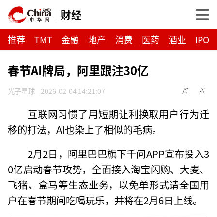
财经
推荐
TMT
金融
地产
消费
医药
酒业
IPO
春节AI牌局，阿里跟注30亿
光子星球
2026-02-04 14:21:07
互联网习惯了用短期让利换取用户行为迁
移的打法，AI也染上了相似的毛病。
2月2日，阿里巴巴旗下千问APP宣布投入3
0亿启动春节攻势，全面接入淘宝闪购、大麦、
飞猪、盒马等生态业务，以免单形式请全国用
户在春节期间吃喝玩乐，并将在2月6日上线。