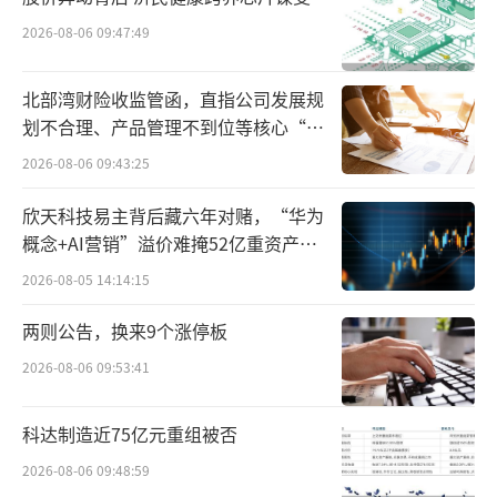
千问头上——闪购在供给和流量协同上垒好营
2026-08-06 09:47:49
盘；1月15日，千问App发布千问任务助理1.
0，并全面接入到了淘系电商、淘宝闪购、支付
北部湾财险收监管函，直指公司发展规
宝等阿里生态内的服务，则为如今的动作做好
划不合理、产品管理不到位等核心“痛
点”
了前置准备。
2026-08-06 09:43:25
欣天科技易主背后藏六年对赌，“华为
于阿里而言，站到台前的千问至少有两层
概念+AI营销”溢价难掩52亿重资产考
意义。业务层面，其为阿里庞大的消费版图提
验
2026-08-05 14:14:15
供了AI时代的组织形式；另一方面，其也昭示
了阿里眼中，“超级App”形态的中心化AI演
两则公告，换来9个涨停板
进路径。
2026-08-06 09:53:41
长期以来，阿里大消费的优势是业务纵深
科达制造近75亿元重组被否
与供给丰富。只是不同消费业务的前台各自为
2026-08-06 09:48:59
战，不同需求对应不同App，不同App对应不