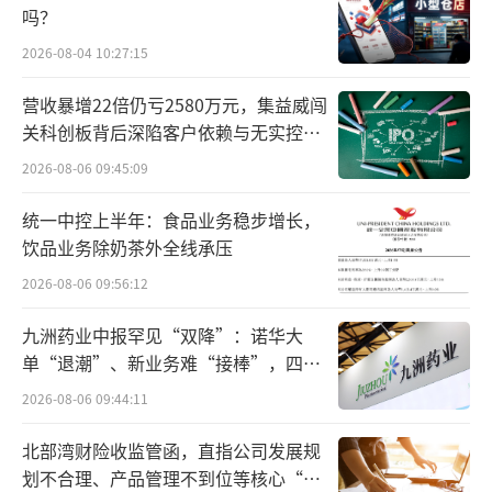
蛋要领”。
吗？
2026-08-04 10:27:15
下载“龙虾”是免费的，但用“龙虾”却
是收费的，因为需要购买大模型算力——就像灯
营收暴增22倍仍亏2580万元，集益威闯
关科创板背后深陷客户依赖与无实控人
泡是免费的，但用电得花钱。第二波接住这泼
困局
天富贵的，就是卖“龙虾算力”以及炒作相关
2026-08-06 09:45:09
大模型和算力的人。
统一中控上半年：食品业务稳步增长，
饮品业务除奶茶外全线承压
今年春节以来，“龙虾概念股”一路走
2026-08-06 09:56:12
高，MiniMax上市两个月，股价飙升640%；3
月10日，智谱上线“一键安装”AutoClaw（中
九洲药业中报罕见“双降”：诺华大
单“退潮”、新业务难“接棒”，四大
文“澳龙”），股价开盘大涨12.6%；腾讯发
难关待闯
布全系“龙虾”矩阵QClaw、WorkBuddy、Li
2026-08-06 09:44:11
ghthouse，股价上涨7%。
北部湾财险收监管函，直指公司发展规
划不合理、产品管理不到位等核心“痛
阿里、字节、百度也全都不甘人后，纷纷