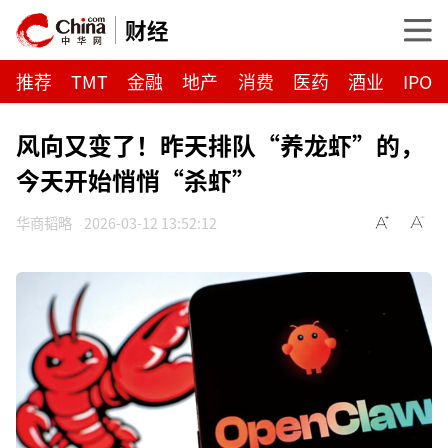
财经
推荐
TMT
金融
地产
消费
医药
酒业
IPO
风向又变了！昨天排队“养龙虾”的，
今天开始悄悄“杀虾”
华商韬略
2026-03-12 13:52:12