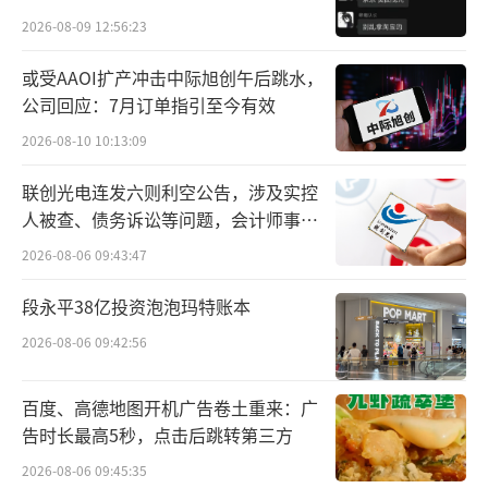
等多项工作。
贵的拿”
2026-08-09 12:56:23
伴随傅盛对“三万”的持续直播，一股
或受AAOI扩产冲击中际旭创午后跳水，
因“龙虾”而起的财富洪流，也加速涌向四面
公司回应：7月订单指引至今有效
八方。
2026-08-10 10:13:09
收费为人安装龙虾的人，最先尝到甜头。
联创光电连发六则利空公告，涉及实控
人被查、债务诉讼等问题，会计师事务
社交媒体、电商平台上，充斥着售价4.9元
所曾出具“保留意见”
2026-08-06 09:43:47
到499元的龙虾安装服务。不少代部署的兼职者
透露，一个月赚上万元是平均水平，“AI龙虾
段永平38亿投资泡泡玛特账本
爆火有人几天赚了26万”的话题也冲上了微博
2026-08-06 09:42:56
热搜。
百度、高德地图开机广告卷土重来：广
告时长最高5秒，点击后跳转第三方
2026-08-06 09:45:35