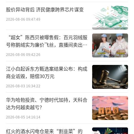
股价异动背后 济民健康跨界芯片谋变
2026-08-06 09:47:49
“超女”陈西贝被曝售假：百元羽绒服
号称鹅绒实为廉价飞丝，直播间卖出超
百万元
2026-08-06 09:42:26
江小白起诉东方甄选案结果公布：构成
旧金山，一个名为SetupClaw的服务商，
商业诋毁，赔偿30万元
面向“人忙、钱多”的高管团队做私人定制，
2026-08-03 16:34:22
单次“龙虾部署”的收费高达6000美元。
华为哈勃投资、宁德时代加持，天科合
达为何越卖越亏？
深圳，3月6日，腾讯总部大厦楼下打出
了“免费安装龙虾”的广告，一天之内吸引超
2026-08-05 14:16:14
千人排长队，网友戏称“一代人有一代人的鸡
红火的酒水闪电仓是来“割韭菜”的