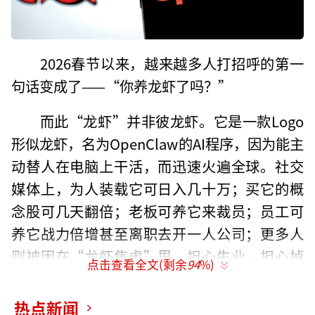
2026春节以来，越来越多人打招呼的第一
句话变成了——“你养龙虾了吗？”
而此“龙虾”并非彼龙虾。它是一款Logo
形似龙虾，名为OpenClaw的AI程序，因为能主
动替人在电脑上干活，而迅速火遍全球。社交
媒体上，为人装载它可日入几十万；买它的概
念股可几天翻倍；老板可养它来裁员；员工可
养它战力倍增甚至离职去开一人公司；更多人
则被困在“龙虾焦虑”里，担心失业，担心掉
点击查看全文(剩余
94
%)
队，担心被时代抛弃。
热点新闻
3月9日，中国传媒大学党委书记廖祥忠透