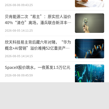
点”
2026-08-06 09:43:25
推出一键部署服务，堪称“全民养龙虾，大厂
笑哈哈”。
贝肯能源二次“易主”：原实控人溢价
40%“清仓”离场，潘兵联合新洋丰、
社交网络上，一大批“龙虾账号”也悄然
宏科百世拟入主
2026-08-05 14:11:25
崛起。细心的网友发现，自己已经不止一次在
欣天科技易主背后藏六年对赌，“华为
小红书、公众号等平台上，刷到了“龙虾”的
概念+AI营销”溢价难掩52亿重资产考
帖子。
验
2026-08-05 14:14:15
其中一个典型是，算法工程师秋风创造了
SpaceX股价跳水，一夜蒸发1.5万亿元
一个人设为年轻女孩的“Liko”龙虾小红书账
2026-08-06 09:45:59
号，每天能够自动登录，自动看通知、回评
论，刷帖并自发回答，甚至“回怼”评论。
字节 Seedance 爆火背后，藏着一只
50 亿美元的独角兽
而在Github上，韩国开发者David Im基于
2026-08-10 10:41:25
龙虾打造了AI女友Clawra。一个又漂亮又温