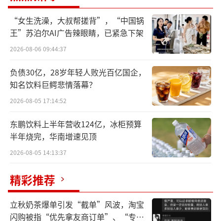
露，受AI带来巨大冲击，中国传媒大学一次性
“女生洗澡，大叔帮搓背”，“中国锅
停办了翻译、摄影等16个本科专业，直面“人
王”苏泊尔AI广告辣眼睛，已紧急下架
机分工时代”。
2026-08-06 09:44:37
AI，正加速朝向改变世界前进。
负债30亿，28岁年轻人败光百亿国企，
知名饮料巨鳄悲情落幕？
暴富传说
2026-08-05 17:14:52
年初以来，猎豹移动董事长傅盛又火了一
东鹏饮料上半年营收124亿，冰柜预算
把。
半年烧完，华南增速见顶
2026-08-05 14:13:37
骨折卧床期间，闲在家的傅盛“养”出了
一只名为“三万”的AI龙虾，在春节一个月里
精彩推荐
替他给611位联系人拜年、管理排期、撰写发布
立秋奶茶爆单引发“截单”风波，淘宝
14篇公众号文章，并逐渐参与公司邮件、运营
闪购被指“优先拿友商订单”、“专挑