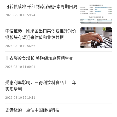
格也出现明显上涨。例如，端午假期首日（6月
可转债落地 千红制药谋破肝素周期困局
19日）泰国国际航空执飞的TG675航班，5月16
2026-08-10 10:59:24
日该航班显示为1360元，而5月26日涨至2068
元，涨幅达52%。
中信证券：刚果金出口禁令或推升铜价
铜板块有望迎来估值和业绩共振
航旅纵横大数据显示，截至5月26日，端午
2026-08-10 10:56:56
假期国内机票预订量超93万张，同比略有增
非农爆冷负增长 美联储加息预期生变
长；出入境航线机票预订量增长超45万张，同
2026-08-10 11:00:21
比增长约9%。
由于天数限制，端午假期的出游多集中在
受惠利率影响，三得利饮料食品上半年
实现增利
境内与韩国、东南亚等周边国家及地区。
2026-08-10 15:19:11
一位大型旅行社负责人提到，在端午假期
史诗级的！重估中国硬核科技
的热门境内目的地中，新疆、西藏、青海、甘