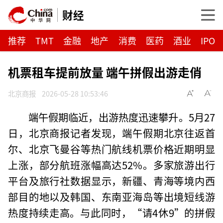
财经
推荐
TMT
金融
地产
消费
医药
酒业
IPO
机票租车提前放量 端午拼假出游走俏
北京商报
2026-05-28 10:53:46
端午假期临近，出游热度迅速攀升。5月27
日，北京商报记者发现，端午假期北京往返首
尔、北京飞曼谷等热门航线机票价格近期明显
上涨，部分航班涨幅高达52%。多家旅游出行
平台及旅行社数据显示，新疆、青海等境内西
部目的地以及韩国、东南亚海岛等出境短线游
热度持续走高。与此同时，“请4休9”的拼假