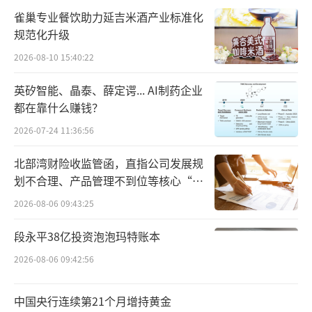
雀巢专业餐饮助力延吉米酒产业标准化
与趁假期出行的王晓磊不同，同为北京上
规范化升级
班族的李月则瞄准“请4休9”的拼假出行。
2026-08-10 15:40:22
李月向北京商报记者表示，由于“五
英矽智能、晶泰、薛定谔... AI制药企业
一”机票太贵，自己放弃了在“五一”期间出
都在靠什么赚钱？
游，而是直接借端午假期向前请4天年假，加上
2026-07-24 11:36:56
前一个周末，可以连休9天。其中，前6天李月
北部湾财险收监管函，直指公司发展规
计划前往泰国游玩，后3天则在家休息调
划不合理、产品管理不到位等核心“痛
整。“这样既能躲过端午的人流，还能订到更
点”
2026-08-06 09:43:25
具性价比的机票酒店。”
段永平38亿投资泡泡玛特账本
根据航旅纵横大数据，在“请4休9”拼假
2026-08-06 09:42:56
的带动下，6月13日的机票预订量有明显增长，
成为近期的预订峰值。租租车市场负责人张晓
中国央行连续第21个月增持黄金