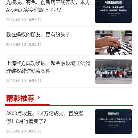
光模块、有色、创新药三线齐发，本周
“时隔半个月，端午假期前后北京往返首
A股画风突变你跟上了吗？
尔的机票涨价近700元。”北京上班族王晓磊分
2026-08-10 10:52:52
别在5月13日和5月26日查询了同一趟6月18日
去程、6月20日返程的北京—首尔国航航班，涨
我在蚂蚁的朋友，更有盼头了
幅达21%。虽然端午假期的时长短于“五
2026-08-10 10:55:10
一”，但像王晓磊这样的不少游客依然计划在
上海警方成功侦破一起金融领域非法代
三天假期里做一回“特种兵”。
理维权敲诈勒索案件
北京商报记者在携程旅行App查询发现，6
2026-08-10 10:53:37
月19日上午去程、6月21日傍晚返程的北京—首
精彩推荐
尔热门时间航班已经涨价至4931元，而前一周
（6月12日去程、6月14日返程）同一时刻的航
3900点收复、2.4万亿成交、百股涨
班票价仅2767元，涨幅为78%。
停！8月行情变了？
2026-08-10 10:51:38
除首尔外，北京飞曼谷的部分热门航班价