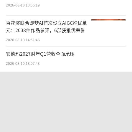
珑表示，今年端午假期前后，有三分之二的自
2026-08-10 10:56:19
驾游客选择拼假出行，同比几乎翻倍，他们大
多选择6月13日—14日出发，6月21日左右返
百花奖联合即梦AI首次设立AIGC推优单
程。
元：2038件作品参评，6部获推优荣誉
2026-08-10 14:51:46
春秋旅游副总经理周卫红向北京商报记者
表示，从端午假期到暑期前，都是错峰游的黄
安德玛2027财年Q1营收全面承压
金时间。在出境中长线游方面，莫斯科、新加
2026-08-10 18:07:43
坡、伦敦、吉隆坡等主打人文观光、城市漫步
“超女”陈西贝被曝售假：百元羽绒服
的目的地深受银发一族青睐，错峰出行性价比
号称鹅绒实为廉价飞丝，直播间卖出超
更优。
百万元
2026-08-06 09:42:26
张晓珑提到，从订单增量来看，欧洲增长
贝肯能源二次“易主”：原实控人溢价
最明显，土耳其同比增长65%、德国同比增长6
40%“清仓”离场，潘兵联合新洋丰、
2%、瑞士同比增长35%。法罗群岛作为小众目
宏科百世拟入主
2026-08-05 14:11:25