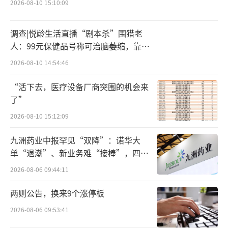
肃、贵州等西部地区报名热度较高。出境目的
2026-08-10 15:10:09
地以东南亚海岛为主。此外，韩国对中国公民
调查|悦龄生活直播“剧本杀”围猎老
放宽多次签证条件后，赴韩游的报名热度明显
人：99元保健品号称可治脑萎缩，靠鸡
上升。
蛋拉新一年开近两万家店
2026-08-10 14:54:46
航旅纵横行业发展部总经理赵楠表示，从
“活下去，医疗设备厂商突围的机会来
目的地来看，今年端午假期境内热门目的地
了”
较“五一”出现明显变化，乌鲁木齐、西安、
2026-08-10 15:12:09
兰州等西北城市热度快速跃升，成为端午出行
九洲药业中报罕见“双降”：诺华大
的新亮点。此外，昆明、三亚等休闲度假城市
单“退潮”、新业务难“接棒”，四大
也备受旅客青睐。出境市场方面，韩国首尔、
难关待闯
2026-08-06 09:44:11
新加坡、中国香港、泰国曼谷等短途跨境目的
地热度居高不下。
两则公告，换来9个涨停板
2026-08-06 09:53:41
“请4休9”带动机票、租车订单